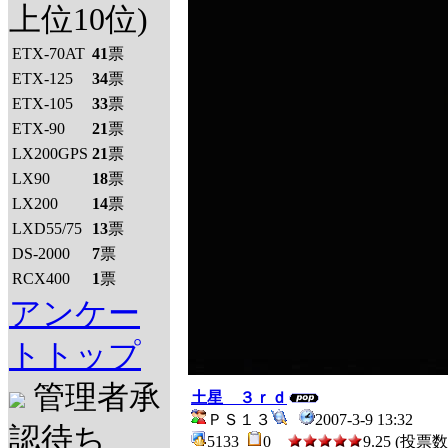
上位10位)
ETX-70AT
41
票
ETX-125
34
票
ETX-105
33
票
ETX-90
21
票
LX200GPS
21
票
LX90
18
票
LX200
14
票
LXD55/75
13
票
DS-2000
7
票
RCX400
1
票
アンケー
トトップ
管理者承
土星 ３ｒｄ
ＰＳ１３
2007-3-9 13:32
認待ち
5133
0
9.25 (投票数 