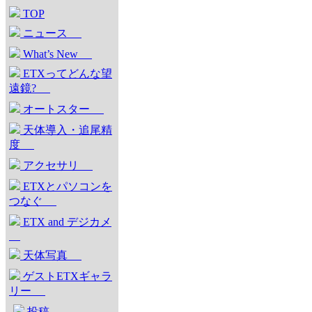
TOP
ニュース
What’s New
ETXってどんな望
遠鏡?
オートスター
天体導入・追尾精
度
アクセサリ
ETXとパソコンを
つなぐ
ETX and デジカメ
天体写真
ゲストETXギャラ
リー
投稿