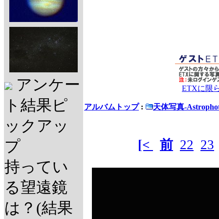
アンケー
ETXに限
ト結果ピ
アルバムトップ
:
天体写真-Astrophot
ックアッ
[<
前
22
23
プ
持ってい
る望遠鏡
は？(結果