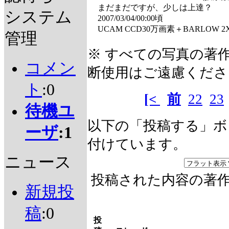
まだまだですが、少しは上達？
システム
2007/03/04/00:00頃
UCAM CCD30万画素＋BARLOW 2X 
管理
※ すべての写真の著
コメン
断使用はご遠慮くださ
ト
:0
[<
前
22
23
待機ユ
以下の「投稿する」ボ
ーザ
:1
付けています。
ニュース
投稿された内容の著
新規投
稿
:0
投