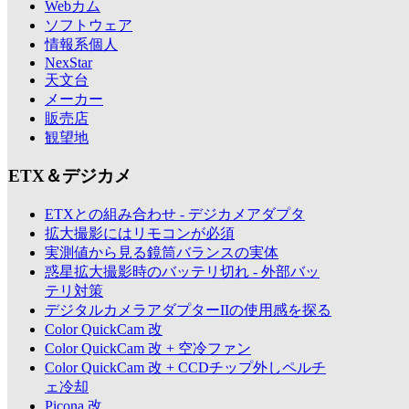
Webカム
ソフトウェア
情報系個人
NexStar
天文台
メーカー
販売店
観望地
ETX＆デジカメ
ETXとの組み合わせ - デジカメアダプタ
拡大撮影にはリモコンが必須
実測値から見る鏡筒バランスの実体
惑星拡大撮影時のバッテリ切れ - 外部バッ
テリ対策
デジタルカメラアダプターIIの使用感を探る
Color QuickCam 改
Color QuickCam 改 + 空冷ファン
Color QuickCam 改 + CCDチップ外しペルチ
ェ冷却
Picona 改