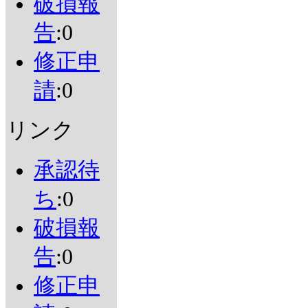
破損報
告
:0
修正申
請
:0
リンク
承認待
ち
:0
破損報
告
:0
修正申