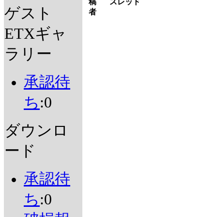
稿
スレッド
ゲスト
者
ETXギャ
ラリー
承認待
ち
:0
ダウンロ
ード
承認待
ち
:0