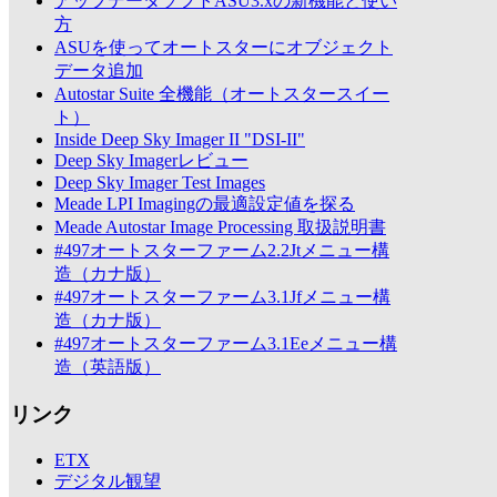
アップデータソフトASU3.xの新機能と使い
方
ASUを使ってオートスターにオブジェクト
データ追加
Autostar Suite 全機能（オートスタースイー
ト）
Inside Deep Sky Imager II "DSI-II"
Deep Sky Imagerレビュー
Deep Sky Imager Test Images
Meade LPI Imagingの最適設定値を探る
Meade Autostar Image Processing 取扱説明書
#497オートスターファーム2.2Jtメニュー構
造（カナ版）
#497オートスターファーム3.1Jfメニュー構
造（カナ版）
#497オートスターファーム3.1Eeメニュー構
造（英語版）
リンク
ETX
デジタル観望