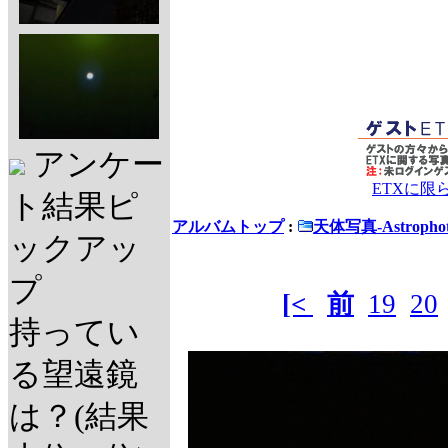
アンケー
ETXに限
ト結果ピ
アルバムトップ
:
天体写真-Astrophot
ックアッ
プ
[<
前
19
20
持ってい
る望遠鏡
は？(結果