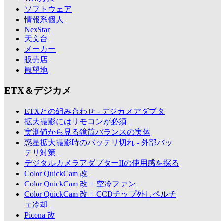
ソフトウェア
情報系個人
NexStar
天文台
メーカー
販売店
観望地
ETX＆デジカメ
ETXとの組み合わせ - デジカメアダプタ
拡大撮影にはリモコンが必須
実測値から見る鏡筒バランスの実体
惑星拡大撮影時のバッテリ切れ - 外部バッ
テリ対策
デジタルカメラアダプターIIの使用感を探る
Color QuickCam 改
Color QuickCam 改 + 空冷ファン
Color QuickCam 改 + CCDチップ外しペルチ
ェ冷却
Picona 改