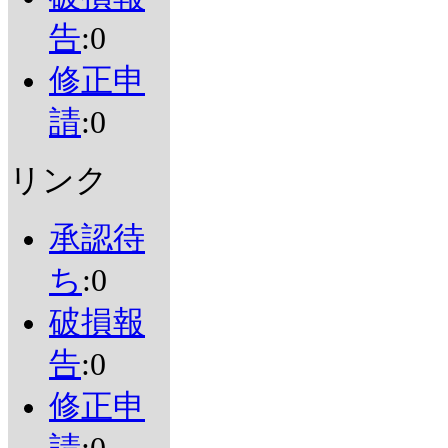
告
:0
修正申
請
:0
リンク
承認待
ち
:0
破損報
告
:0
修正申