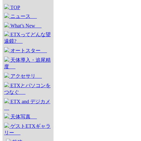
TOP
ニュース
What’s New
ETXってどんな望
遠鏡?
オートスター
天体導入・追尾精
度
アクセサリ
ETXとパソコンを
つなぐ
ETX and デジカメ
天体写真
ゲストETXギャラ
リー