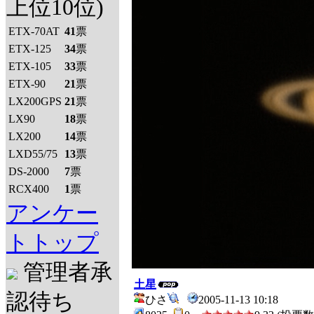
上位10位)
ETX-70AT
41
票
ETX-125
34
票
ETX-105
33
票
ETX-90
21
票
LX200GPS
21
票
LX90
18
票
LX200
14
票
LXD55/75
13
票
DS-2000
7
票
RCX400
1
票
アンケー
トトップ
管理者承
土星
認待ち
ひさ
2005-11-13 10:18