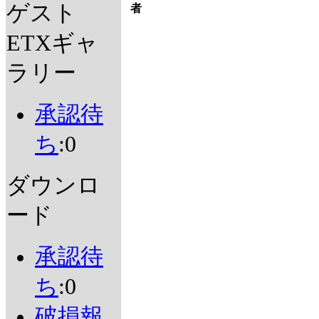
ゲスト
者
ETXギャ
ラリー
承認待
ち
:0
ダウンロ
ード
承認待
ち
:0
破損報