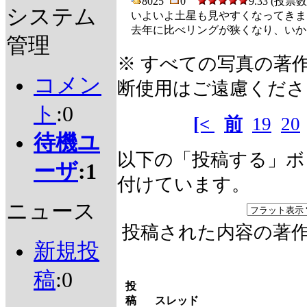
8025
0
9.33 (投票数 
システム
いよいよ土星も見やすくなってきま
去年に比べリングが狭くなり、い
管理
※ すべての写真の著
コメン
断使用はご遠慮くださ
ト
:0
[<
前
19
20
待機ユ
以下の「投稿する」ボ
ーザ
:1
付けています。
ニュース
投稿された内容の著
新規投
稿
:0
投
稿
スレッド