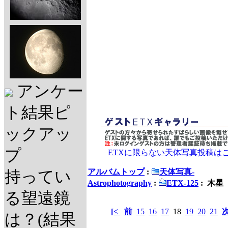
アンケー
ト結果ピ
ックアッ
プ
ETXに限らない天体写真投稿は
アルバムトップ
:
天体写真-
持ってい
Astrophotography
:
ETX-125
: 木星
る望遠鏡
[<
前
15
16
17
18
19
20
21
は？(結果