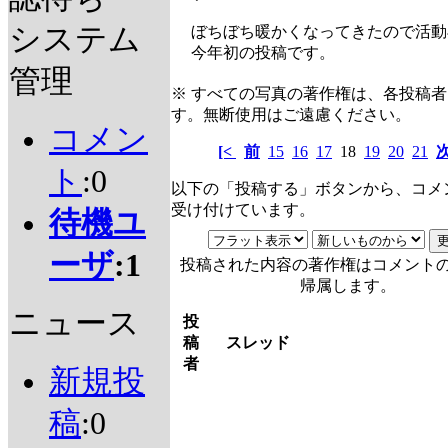
システム
ぼちぼち暖かくなってきたので活動
今年初の投稿です。
管理
※ すべての写真の著作権は、各投稿
す。無断使用はご遠慮ください。
コメン
[<
前
15
16
17
18
19
20
21
ト
:0
以下の「投稿する」ボタンから、コメ
受け付けています。
待機ユ
ーザ
:1
投稿された内容の著作権はコメント
帰属します。
ニュース
投
稿
スレッド
者
新規投
稿
:0