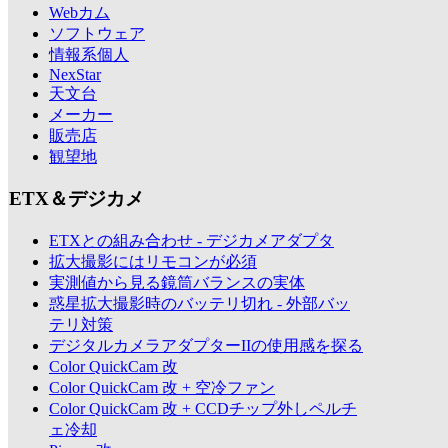
Webカム
ソフトウェア
情報系個人
NexStar
天文台
メーカー
販売店
観望地
ETX＆デジカメ
ETXとの組み合わせ - デジカメアダプタ
拡大撮影にはリモコンが必須
実測値から見る鏡筒バランスの実体
惑星拡大撮影時のバッテリ切れ - 外部バッ
テリ対策
デジタルカメラアダプターIIの使用感を探る
Color QuickCam 改
Color QuickCam 改 + 空冷ファン
Color QuickCam 改 + CCDチップ外しペルチ
ェ冷却