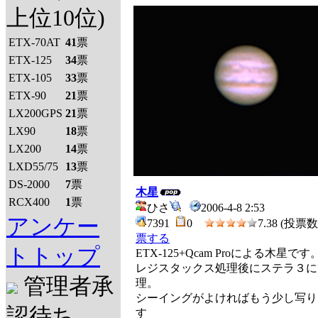
上位10位)
ETX-70AT
41
票
ETX-125
34
票
ETX-105
33
票
ETX-90
21
票
LX200GPS
21
票
LX90
18
票
LX200
14
票
LXD55/75
13
票
DS-2000
7
票
木星
RCX400
1
票
ひさ
2006-4-8 2:53
アンケー
7391
0
7.38 (投票数 
票する
トトップ
ETX-125+Qcam Proによる木星です
レジスタックス処理後にステラ３に
管理者承
理。
シーイングがよければもう少し写り
認待ち
す