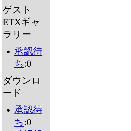
ゲスト
ETXギャ
ラリー
承認待
ち
:0
ダウンロ
ード
承認待
ち
:0