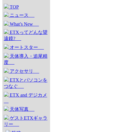
TOP
ニュース
What’s New
ETXってどんな望
遠鏡?
オートスター
天体導入・追尾精
度
アクセサリ
ETXとパソコンを
つなぐ
ETX and デジカメ
天体写真
ゲストETXギャラ
リー