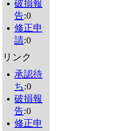
破損報
告
:0
修正申
請
:0
リンク
承認待
ち
:0
破損報
告
:0
修正申