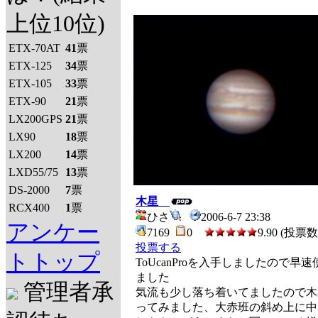
上位10位)
ETX-70AT
41
票
ETX-125
34
票
ETX-105
33
票
ETX-90
21
票
LX200GPS
21
票
LX90
18
票
LX200
14
票
LXD55/75
13
票
DS-2000
7
票
木星
RCX400
1
票
ひさ
2006-6-7 23:38
アンケー
7169
0
9.90 (投票数 
投票する
トトップ
ToUcanProを入手しましたので早
ました
管理者承
気流も少し落ち着いてましたので木
ってみました、大赤班の斜め上に中