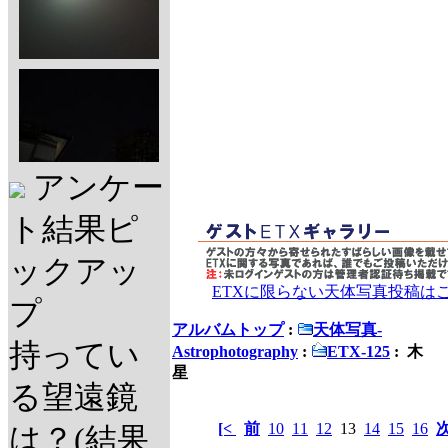
アンケー
ト結果ピ
ックアッ
ETXに限らない天体写真投稿は
プ
アルバムトップ
:
天体写真-
持ってい
Astrophotography
:
ETX-125
: 木
星
る望遠鏡
[<
前
10
11
12
13
14
15
16
は？(結果