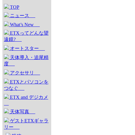
TOP
ニュース
What’s New
ETXってどんな望
遠鏡?
オートスター
天体導入・追尾精
度
アクセサリ
ETXとパソコンを
つなぐ
ETX and デジカメ
天体写真
ゲストETXギャラ
リー