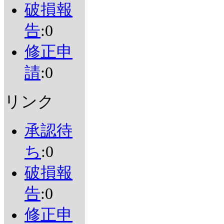
破損報
告
:0
修正申
請
:0
リンク
承認待
ち
:0
破損報
告
:0
修正申