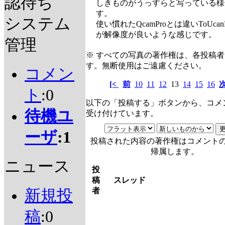
認待ち
しきものがうっすらと写っている様
す。
システム
使い慣れたQcamProとは違いToUcan
が解像度が良いような感じです。
管理
※ すべての写真の著作権は、各投稿
す。無断使用はご遠慮ください。
コメン
[<
前
10
11
12
13
14
15
16
ト
:0
以下の「投稿する」ボタンから、コメ
待機ユ
受け付けています。
ーザ
:1
投稿された内容の著作権はコメント
帰属します。
ニュース
投
稿
スレッド
者
新規投
稿
:0