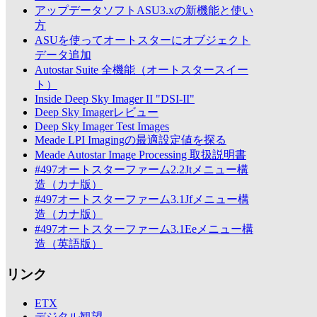
アップデータソフトASU3.xの新機能と使い
方
ASUを使ってオートスターにオブジェクト
データ追加
Autostar Suite 全機能（オートスタースイー
ト）
Inside Deep Sky Imager II "DSI-II"
Deep Sky Imagerレビュー
Deep Sky Imager Test Images
Meade LPI Imagingの最適設定値を探る
Meade Autostar Image Processing 取扱説明書
#497オートスターファーム2.2Jtメニュー構
造（カナ版）
#497オートスターファーム3.1Jfメニュー構
造（カナ版）
#497オートスターファーム3.1Eeメニュー構
造（英語版）
リンク
ETX
デジタル観望