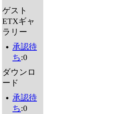
ゲスト
ETXギャ
ラリー
承認待
ち
:0
ダウンロ
ード
承認待
ち
:0