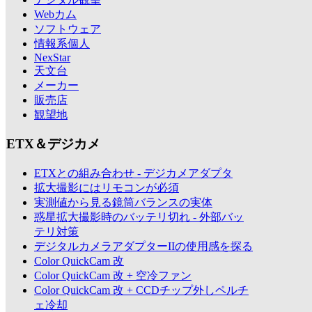
Webカム
ソフトウェア
情報系個人
NexStar
天文台
メーカー
販売店
観望地
ETX＆デジカメ
ETXとの組み合わせ - デジカメアダプタ
拡大撮影にはリモコンが必須
実測値から見る鏡筒バランスの実体
惑星拡大撮影時のバッテリ切れ - 外部バッ
テリ対策
デジタルカメラアダプターIIの使用感を探る
Color QuickCam 改
Color QuickCam 改 + 空冷ファン
Color QuickCam 改 + CCDチップ外しペルチ
ェ冷却