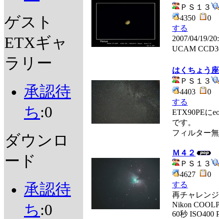
ＰＳ１３
ゲスト
4350
0
する
ETXギャ
2007/04/19/2
UCAM CCD3
ラリー
はくちょう座
ＰＳ１３
承認待
4403
0
する
ち
:0
ETX90PEに
です。
フィルター無
ダウンロ
Ｍ４２
ード
ＰＳ１３
4627
0
する
承認待
再チャレンジ
Nikon COOLPI
ち
:0
60秒 ISO400 