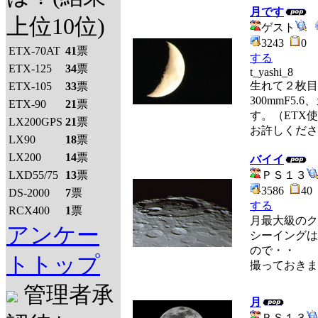
月です
上位10位)
ゲスト
3243
0
ETX-70AT
41
票
する
ETX-125
34
票
t_yashi_8
生れて２枚目
ETX-105
33
票
300mmF5
ETX-90
21
票
す。（ETX
LX200GPS
21
票
お許しくださ
LX90
18
票
LX200
14
票
バイイ
LXD55/75
13
票
ＰＳ１３
3586
4
DS-2000
7
票
する
RCX400
1
票
月最大級のク
アンケー
シーイングは
ので・・
トトップ
撮っておきました
管理者承
月
ＰＳ１３