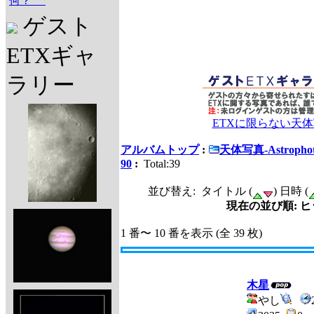
何？
ゲスト
ETXギャ
ラリー
ETXに限らない天
アルバムトップ
:
天体写真-Astrophot
90
:
Total:39
並び替え: タイトル (
) 日時 (
現在の並び順: ヒ
1 番〜 10 番を表示 (全 39 枚)
木星
やし