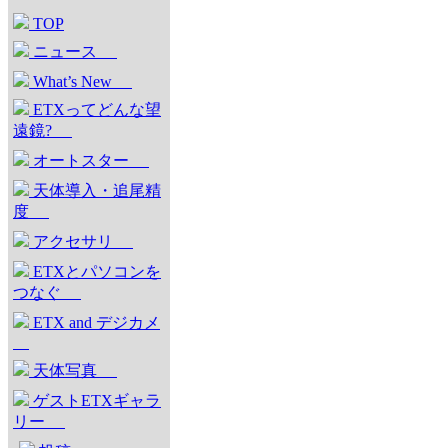
TOP
ニュース
What’s New
ETXってどんな望
遠鏡?
オートスター
天体導入・追尾精
度
アクセサリ
ETXとパソコンを
つなぐ
ETX and デジカメ
天体写真
ゲストETXギャラ
リー