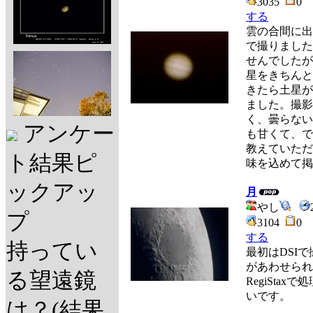
3035
0
する
雲の合間に出て
で撮りました
せんでしたが
星をきちんと
きたら土星が
ました。撮影
く、曇らない
アンケー
も甘くて、で
教えていただ
ト結果ピ
味を込めて掲
ックアッ
月
やし
プ
3104
0
する
持ってい
最初はDSI
があわせられな
る望遠鏡
RegiSta
いです。
は？(結果