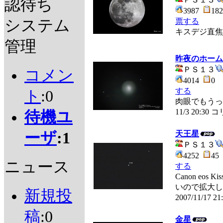
認待ち
3987
1
システム
票する
キスデジ直焦
管理
昨夜のホーム
ＰＳ１３
コメン
4014
0
する
ト
:0
肉眼でもうっ
11/3 20:
待機ユ
ーザ
:1
天王星
ＰＳ１３
4252
4
ニュース
する
Canon eos 
いので拡大し
新規投
2007/11/17 2
稿
:0
金星