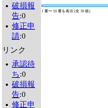
破損報
1 番〜 10 番を表示 (全 39 枚)
告
:0
修正申
請
:0
リンク
承認待
ち
:0
破損報
告
:0
修正申