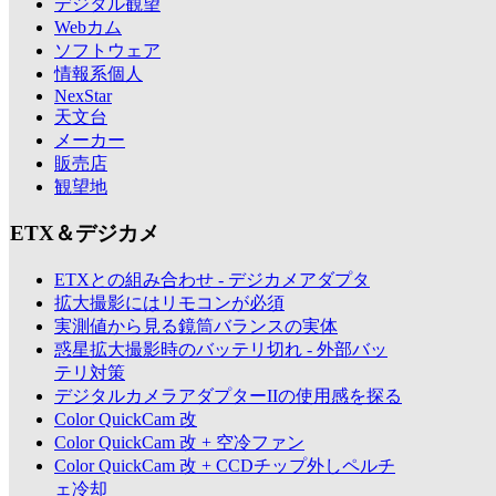
デジタル観望
Webカム
ソフトウェア
情報系個人
NexStar
天文台
メーカー
販売店
観望地
ETX＆デジカメ
ETXとの組み合わせ - デジカメアダプタ
拡大撮影にはリモコンが必須
実測値から見る鏡筒バランスの実体
惑星拡大撮影時のバッテリ切れ - 外部バッ
テリ対策
デジタルカメラアダプターIIの使用感を探る
Color QuickCam 改
Color QuickCam 改 + 空冷ファン
Color QuickCam 改 + CCDチップ外しペルチ
ェ冷却