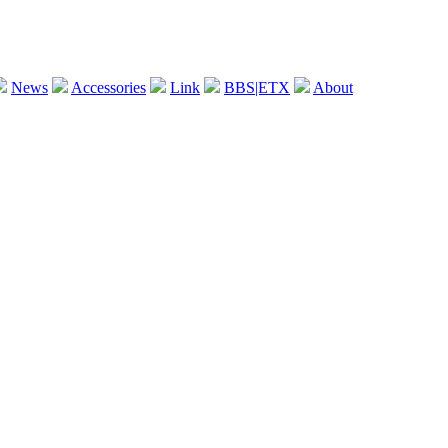
News
Accessories
Link
BBS|ETX
About