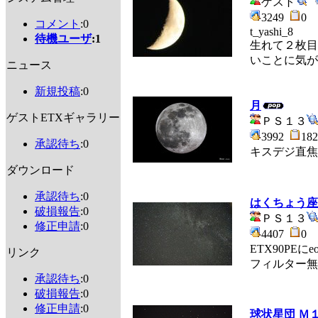
ゲスト
3249
0
コメント
:0
t_yashi_8
待機ユーザ
:1
生れて２枚目の
いことに気が
ニュース
新規投稿
:0
月
ゲストETXギャラリー
ＰＳ１３
3992
1
承認待ち
:0
キスデジ直焦
ダウンロード
承認待ち
:0
はくちょう座
破損報告
:0
ＰＳ１３
修正申請
:0
4407
0
ETX90PEに
リンク
フィルター無
承認待ち
:0
破損報告
:0
修正申請
:0
球状星団 Ｍ