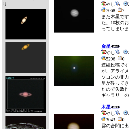
リー
やし
7068
7
また木星です
た。10枚の
ってしまいま
金星
やし
5296
0
連続投稿ですみ
が、アライメ
ソコンの非
星が昇って
たので失敗
ギャラリーの
木星
やし
3043
0
雲の合間に出