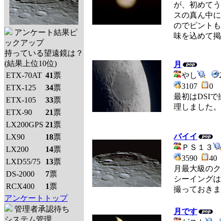
が、初めてう
スの真ん中
のでピント
アンケート結果ピ
味を込めて掲
ックアップ
持っている望遠鏡は？
(結果上位10位)
月
ETX-70AT
41
票
やし
3107
0
ETX-125
34
票
最初はDSIで
ETX-105
33
票
理しました。
ETX-90
21
票
LX200GPS
21
票
バイイ
LX90
18
票
ＰＳ１３
LX200
14
票
3590
4
LXD55/75
13
票
月最大級のク
DS-2000
7
票
シーイングは
RCX400
1
票
撮っておきました
アンケートトップ
管理者承認待ち
月です
システム管理