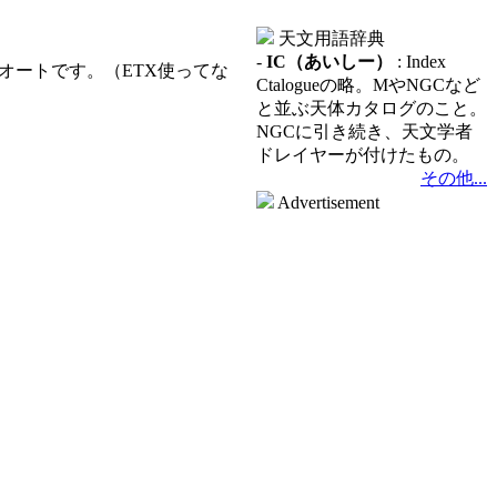
天文用語辞典
-
IC（あいしー）
: Index
フルオートです。（ETX使ってな
Ctalogueの略。MやNGCなど
と並ぶ天体カタログのこと。
NGCに引き続き、天文学者
ドレイヤーが付けたもの。
その他...
Advertisement