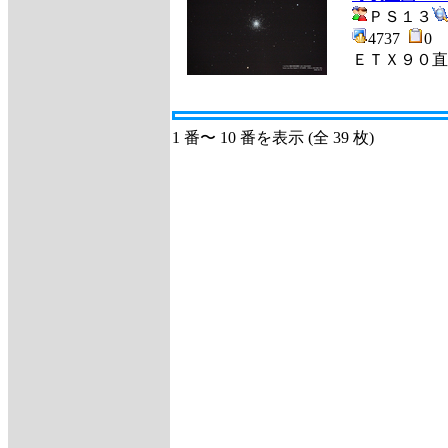
ＰＳ１３
4737
0
ＥＴＸ９０直
1 番〜 10 番を表示 (全 39 枚)