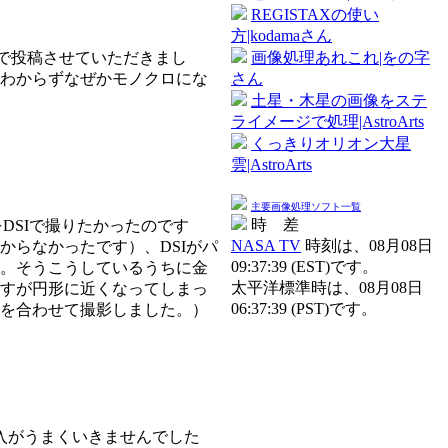
REGISTAXの使い
方|kodamaさん
たので投稿させていただきまし
画像処理あれこれ|をの字
くわからずなぜかモノクロにな
さん
土星・木星の画像をステ
ライメージで処理|AstroArts
くっきりオリオン大星
雲|AstroArts
主要画像処理ソフト一覧
時 差
をDSIで撮りたかったのです
NASA TV
時刻は、08月08日
からなかったです）、DSIがパ
09:37:39 (EST)です。
。そうこうしているうちに金
太平洋標準時は、08月08日
すが円形に近くなってしまっ
06:37:39 (PST)です。
を合わせて撮影しました。）
導入がうまくいきませんでした