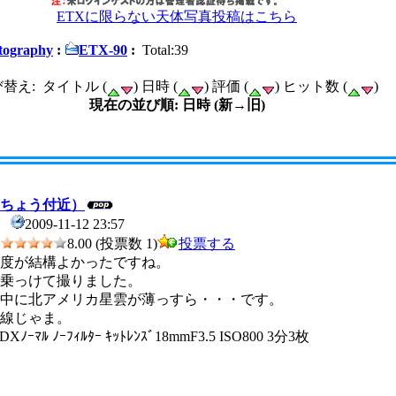
ETXに限らない天体写真投稿はこちら
ography
:
ETX-90
:
Total:39
替え: タイトル (
) 日時 (
) 評価 (
) ヒット数 (
)
現在の並び順: 日時 (新→旧)
ちょう付近）
2009-11-12 23:57
8.00 (投票数 1)
投票する
度が結構よかったですね。
sDX乗っけて撮りました。
中に北アメリカ星雲が薄っすら・・・です。
線じゃま。
sDXﾉｰﾏﾙ ﾉｰﾌｨﾙﾀｰ ｷｯﾄﾚﾝｽﾞ18mmF3.5 ISO800 3分3枚