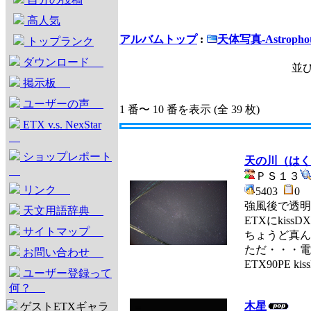
高人気
アルバムトップ
:
天体写真-Astrophot
トップランク
ダウンロード
並び
掲示板
ユーザーの声
1 番〜 10 番を表示 (全 39 枚)
ETX v.s. NexStar
ショップレポート
天の川（はく
ＰＳ１３
リンク
5403
0
強風後で透明
天文用語辞典
ETXにkis
サイトマップ
ちょうど真ん
ただ・・・電
お問い合わせ
ETX90PE kis
ユーザー登録って
何？
木星
ゲストETXギャラ