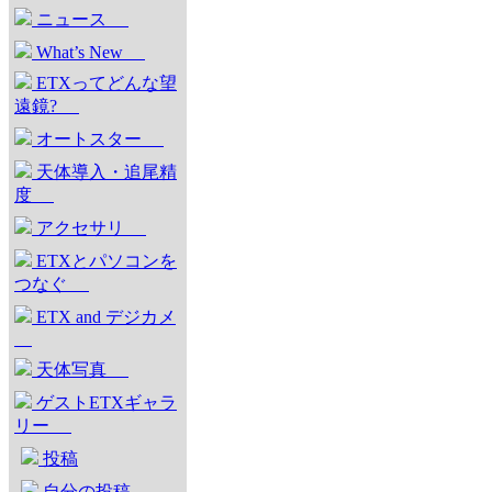
ニュース
What’s New
ETXってどんな望
遠鏡?
オートスター
天体導入・追尾精
度
アクセサリ
ETXとパソコンを
つなぐ
ETX and デジカメ
天体写真
ゲストETXギャラ
リー
投稿
自分の投稿