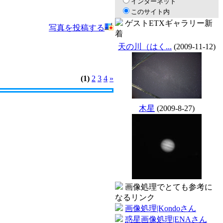
インターネット
このサイト内
ゲストETXギャラリー新
写真を投稿する
着
天の川（はく...
(2009-11-12)
(1)
2
3
4
»
木星
(2009-8-27)
画像処理でとても参考に
なるリンク
画像処理|Kondoさん
惑星画像処理|ENAさん