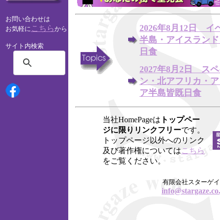
お問い合わせは
2026年8月12日 
こちら
お気軽に
から
半島・アイスランド
サイト内検索
日食
2027年8月2日 ス
ン・北アフリカ・ア
ア半島皆既日食
当社HomePageは
トップペー
ジに限りリンクフリー
です。
トップページ以外へのリンク
及び著作権については
こちら
をご覧ください。
有限会社スターゲイ
info@stargaze.co