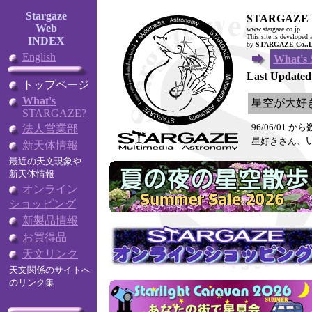
Stargaze
STARGAZE 
Web
www.stargaze.co.jp
This site is developed 
INDEX
by
STARGAZE Co.,L
English
What's
Last Updated:
トップページ
What's
星空が大好
STARGAZE?
96/06/01 か
法人営業部
星好きさん、
新天体情報
最近の天文現象や
新天体情報
オンライン
ショッピング
新製品情報
お買得品
天文リンク
天文関係のサイトへ
のリンク集