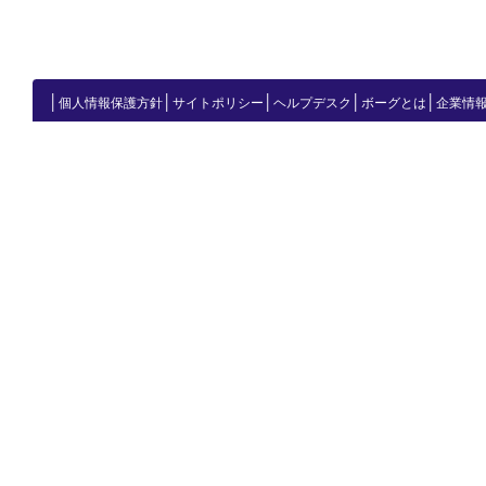
│
│
│
│
│
個人情報保護方針
サイトポリシー
ヘルプデスク
ボーグとは
企業情