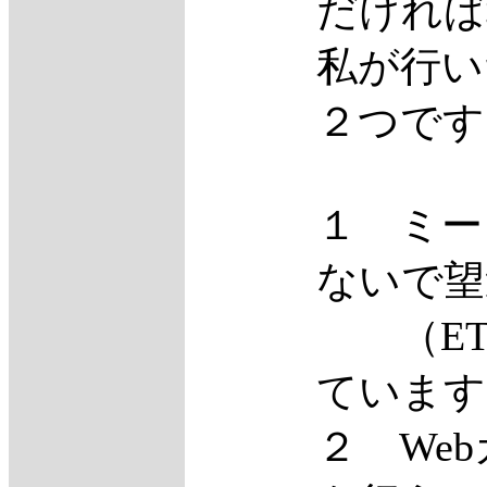
だければ
私が行い
２つです
１ ミー
ないで望
（ETX
ています
２ We