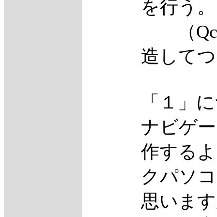
を行う。
（Qcam
造してつ
「１」に
ナビゲー
作するよ
クパソコ
思います