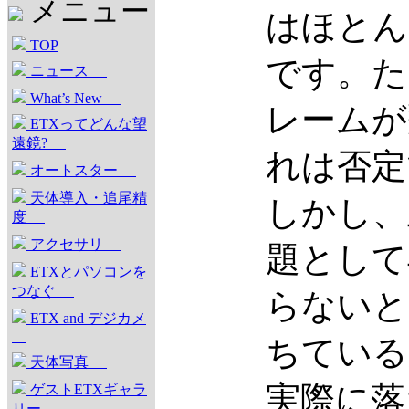
メニュー
はほとん
TOP
です。た
ニュース
What’s New
レームが
ETXってどんな望
遠鏡?
れは否定
オートスター
天体導入・追尾精
しかし、
度
アクセサリ
題として
ETXとパソコンを
つなぐ
らないと
ETX and デジカメ
ちている
天体写真
実際に落
ゲストETXギャラ
リー