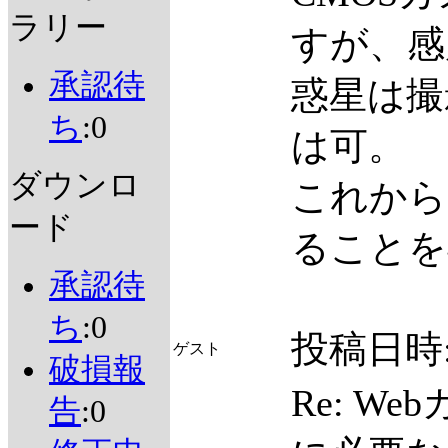
ラリー
すが、感
承認待
惑星は撮
ち
:0
は可。
ダウンロ
これから
ード
ることを
承認待
ち
:0
投稿日時
ゲスト
破損報
Re: W
告
:0