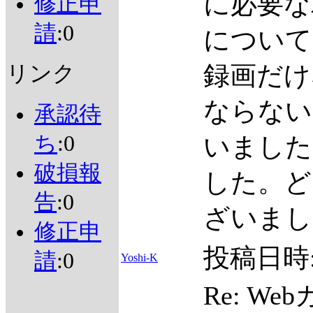
に必要な
修正申
請
:0
について
録画だけ
リンク
ならない
承認待
ち
:0
いました
破損報
した。ど
告
:0
ざいまし
修正申
投稿日時
請
:0
Yoshi-K
Re: W