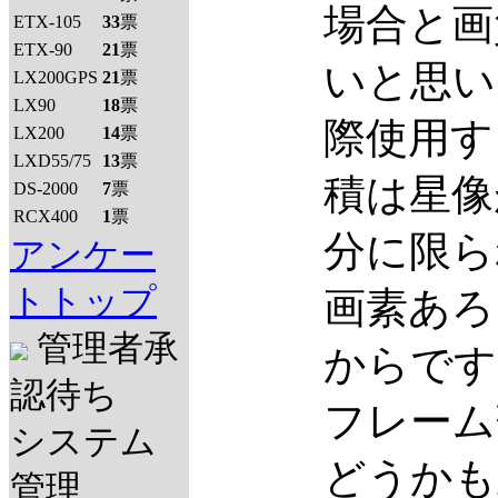
場合と画
ETX-105
33
票
ETX-90
21
票
いと思い
LX200GPS
21
票
LX90
18
票
際使用す
LX200
14
票
LXD55/75
13
票
積は星像
DS-2000
7
票
RCX400
1
票
分に限ら
アンケー
トトップ
画素あろ
管理者承
からです
認待ち
フレーム
システム
どうかも
管理