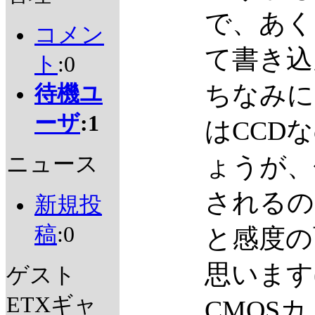
で、あく
コメン
て書き
ト
:0
ちなみに、Q
待機ユ
ーザ
:1
はCCD
ニュース
ょうが、
されるの
新規投
稿
:0
と感度の
思います(
ゲスト
ETXギャ
CMOS