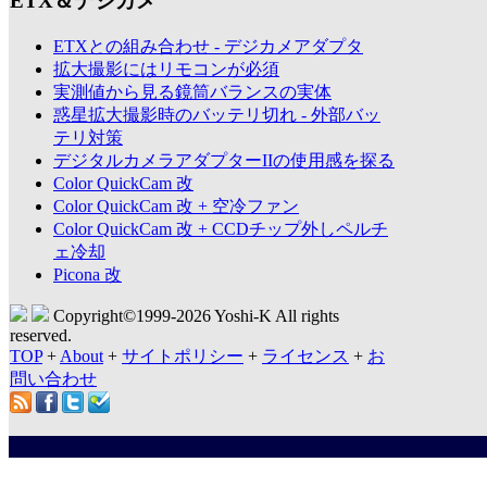
ETX＆デジカメ
ETXとの組み合わせ - デジカメアダプタ
拡大撮影にはリモコンが必須
実測値から見る鏡筒バランスの実体
惑星拡大撮影時のバッテリ切れ - 外部バッ
テリ対策
デジタルカメラアダプターIIの使用感を探る
Color QuickCam 改
Color QuickCam 改 + 空冷ファン
Color QuickCam 改 + CCDチップ外しペルチ
ェ冷却
Picona 改
Copyright©1999-
2026 Yoshi-K All rights
reserved.
TOP
+
About
+
サイトポリシー
+
ライセンス
+
お
問い合わせ