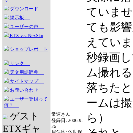
ていませ
ダウンロード
掲示板
ても影響
ユーザーの声
ETX v.s. NexStar
えていま
ショップレポート
秒録画し
リンク
ム撮れる
天文用語辞典
サイトマップ
落ちたと
お問い合わせ
ユーザー登録って
ームは撮
何？
ゲスト
常連さん
ら）
登録日:
2006-9-
ETXギャ
26
居住地:
佐世保