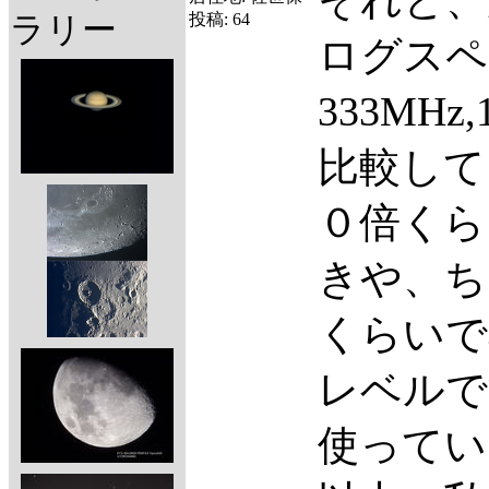
それと、
投稿:
64
ラリー
ログスペ
333MH
比較して
０倍くら
きや、ち
くらいで
レベルで
使ってい