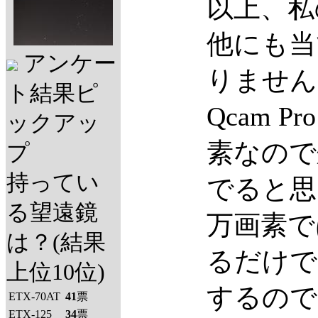
以上、私
他にも当
アンケー
りません
ト結果ピ
Qcam Pr
ックアッ
素なので
プ
持ってい
でると思
る望遠鏡
万画素で
は？(結果
るだけで
上位10位)
するので
ETX-70AT
41
票
ETX-125
34
票