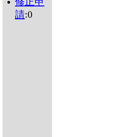
修正申
請
:0