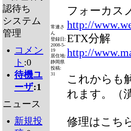
認待ち
フォーカス
システム
http://www.we
常連さ
管理
ん
ETX分解
登録日:
2008-5-
コメン
http://www.ma
19
居住地:
ト
:0
静岡県
投稿:
待機ユ
31
これからも
ーザ
:1
れます。（潰
ニュース
修理はこち
新規投