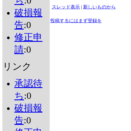
ち
:0
スレッド表示
|
新しいものから
破損報
投稿するにはまず登録を
告
:0
修正申
請
:0
リンク
承認待
ち
:0
破損報
告
:0