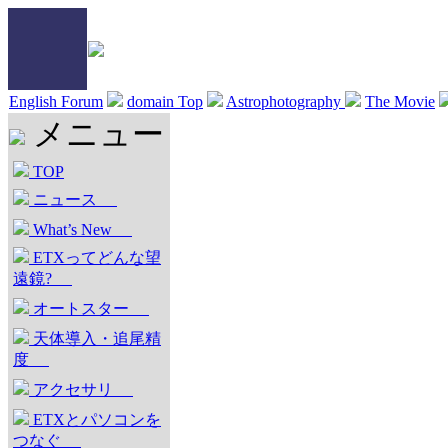
English Forum
domain Top
Astrophotography
The Movie
メニュー
TOP
ニュース
What’s New
ETXってどんな望
遠鏡?
オートスター
天体導入・追尾精
度
アクセサリ
ETXとパソコンを
つなぐ