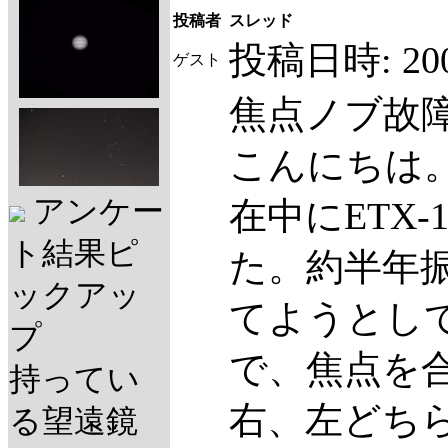
投稿者
スレッド
投稿日時:
20
ゲスト
焦点ノブ故
こんにちは
アンケー
在中にETX
ト結果ピ
た。約半年
ックアッ
てようとし
プ
で、焦点を
持ってい
右、左どち
る望遠鏡