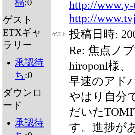
稿
:0
http://www.y-
http://www.tvj
ゲスト
ETXギャ
投稿日時:
20
ゲスト
ラリー
Re: 焦点ノ
承認待
hiroponl様、
ち
:0
早速のアド
ダウンロ
やはり自分
ード
だいたTOM
承認待
す。進捗が