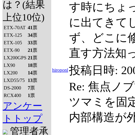
は？(結果
す時にちょ
上位10位)
に出てきて
ETX-70AT
41
票
ず、どこに
ETX-125
34
票
ETX-105
33
票
直す方法知
ETX-90
21
票
LX200GPS
21
票
LX90
18
票
投稿日時:
20
hiroponl
LX200
14
票
LXD55/75
13
票
Re: 焦点ノ
DS-2000
7
票
RCX400
1
票
ツマミを固
アンケー
内部構造が
トトップ
管理者承