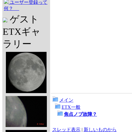
ユーザー登録って
何？
ゲスト
ETXギャ
ラリー
メイン
ETX一般
焦点ノブ故障？
スレッド表示
|
新しいものから