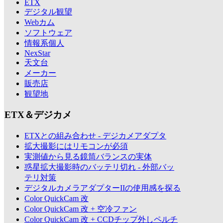
ETX
デジタル観望
Webカム
ソフトウェア
情報系個人
NexStar
天文台
メーカー
販売店
観望地
ETX＆デジカメ
ETXとの組み合わせ - デジカメアダプタ
拡大撮影にはリモコンが必須
実測値から見る鏡筒バランスの実体
惑星拡大撮影時のバッテリ切れ - 外部バッ
テリ対策
デジタルカメラアダプターIIの使用感を探る
Color QuickCam 改
Color QuickCam 改 + 空冷ファン
Color QuickCam 改 + CCDチップ外しペルチ