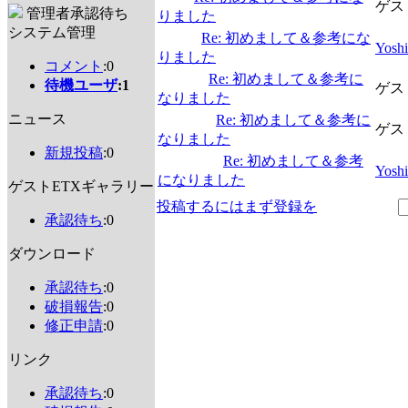
ゲス
管理者承認待ち
りました
システム管理
Re: 初めまして＆参考にな
Yosh
りました
コメント
:0
Re: 初めまして＆参考に
待機ユーザ
:1
ゲス
なりました
ニュース
Re: 初めまして＆参考に
ゲス
なりました
新規投稿
:0
Re: 初めまして＆参考
Yosh
になりました
ゲストETXギャラリー
投稿するにはまず登録を
承認待ち
:0
ダウンロード
承認待ち
:0
破損報告
:0
修正申請
:0
リンク
承認待ち
:0