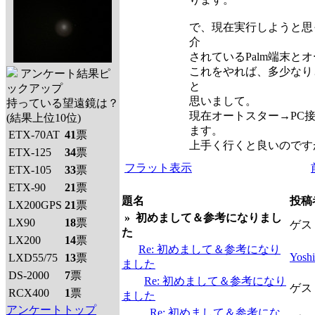
で、現在実行しようと思
介
されているPalm端末と
これをやれば、多少なり
アンケート結果ピ
と
ックアップ
思いまして。
持っている望遠鏡は？
現在オートスター→PC
(結果上位10位)
ます。
ETX-70AT
41
票
上手く行くと良いのです
ETX-125
34
票
フラット表示
ETX-105
33
票
ETX-90
21
票
題名
投稿
LX200GPS
21
票
»
初めまして＆参考になりまし
LX90
18
票
ゲス
た
LX200
14
票
Re: 初めまして＆参考になり
Yosh
LXD55/75
13
票
ました
DS-2000
7
票
Re: 初めまして＆参考になり
ゲス
RCX400
1
票
ました
アンケートトップ
Re: 初めまして＆参考にな