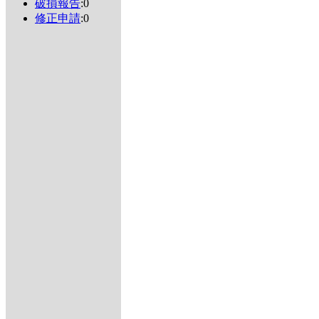
破損報告
:0
修正申請
:0