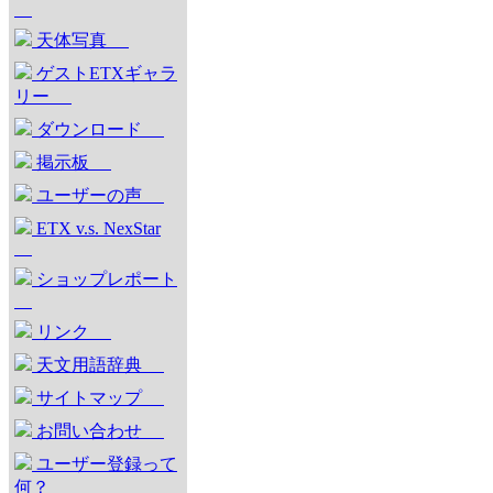
天体写真
ゲストETXギャラ
リー
ダウンロード
掲示板
ユーザーの声
ETX v.s. NexStar
ショップレポート
リンク
天文用語辞典
サイトマップ
お問い合わせ
ユーザー登録って
何？