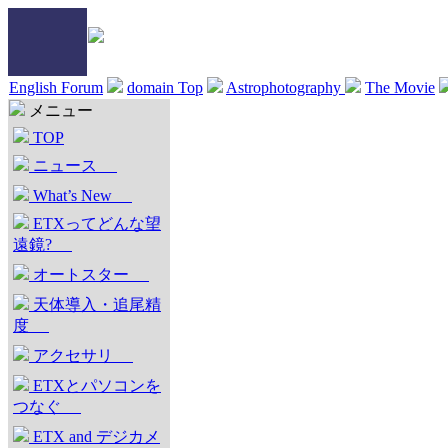
English Forum
domain Top
Astrophotography
The Movie
メニュー
TOP
ニュース
What’s New
ETXってどんな望
遠鏡?
オートスター
天体導入・追尾精
度
アクセサリ
ETXとパソコンを
つなぐ
ETX and デジカメ