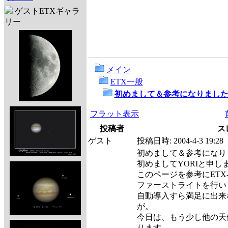
ゲストETXギャラ
リー
メイン
ETX一般
初めまして＆参考になりまし
フラット表示
投稿者
ス
ゲスト
投稿日時:
2004-4-3 19:28
初めまして＆参考になり
初めましてYORIと申し
このページを参考にETX
ファーストライトを行い
自動導入すら満足に出来
が。
今日は、もう少し他の天
ります。