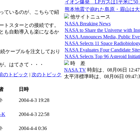
イオン爆発 LPガスは1平米に5
熊本地震で崩れた島原・眉山は大
っているのが、こちらで紹
他サイトニュース
NASA Breaking News
オートスターとの接続です。
NASA to Share the Universe with Ins
とも自動導入も楽になるか
NASA Announces Media, Public Even
NASA Selects 11 Space Radiobiology
NASA Evaluates Four Candidate Site
接続ケーブルを注文しており
NASA Selects Top 96 Asteroid Initiat
時 差
が。はてさて・・・
NASA TV
時刻は、08月06日 12:47:
前のトピック
|
次のトピック
太平洋標準時は、08月06日 09:47:3
者
日時
ト
2004-4-3 19:28
i-K
2004-4-3 22:58
ト
2004-4-4 0:36