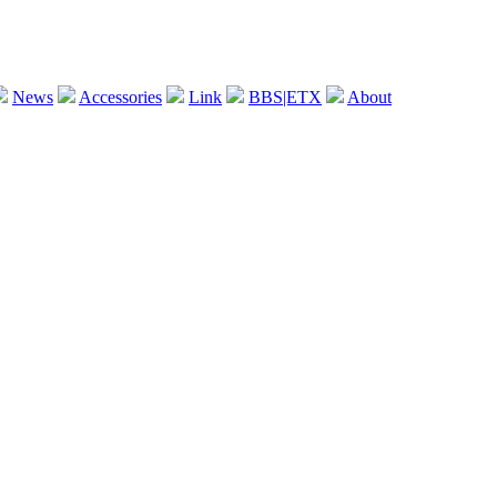
News
Accessories
Link
BBS|ETX
About