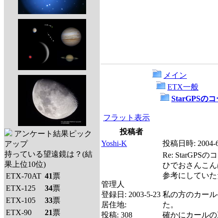
メイン
ETX一般
StarGPS
フラット表示
投稿者
アンケート結果ピック
Yoshi-K
投稿日時:
2004-
アップ
持っている望遠鏡は？(結
Re: StarGP
果上位10位)
ひでおさんこん
参考にしていた
ETX-70AT
41
票
管理人
ETX-125
34
票
登録日:
2003-5-23
私の方のカール
ETX-105
33
票
居住地:
た。
ETX-90
21
票
投稿:
308
確かにカールの