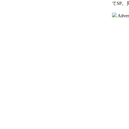
てSP。
Adver