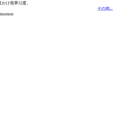
見かけ視界52度。
その他...
tisement