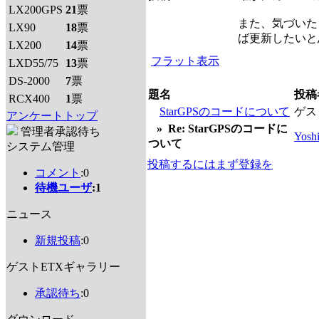
LX200GPS
21
票
また、気づいた
LX90
18
票
ば更新したいと
LX200
14
票
フラット表示
LXD55/75
13
票
DS-2000
7
票
題名
投稿
RCX400
1
票
StarGPSのコードについて
ゲス
アンケートトップ
»
Re: StarGPSのコードに
管理者承認待ち
Yosh
ついて
システム管理
投稿するにはまず登録を
コメント
:0
待機ユーザ
:1
ニュース
新規投稿
:0
ゲストETXギャラリー
承認待ち
:0