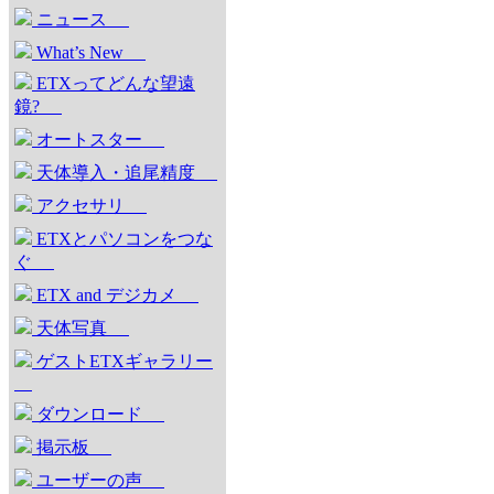
ニュース
What’s New
ETXってどんな望遠
鏡?
オートスター
天体導入・追尾精度
アクセサリ
ETXとパソコンをつな
ぐ
ETX and デジカメ
天体写真
ゲストETXギャラリー
ダウンロード
掲示板
ユーザーの声