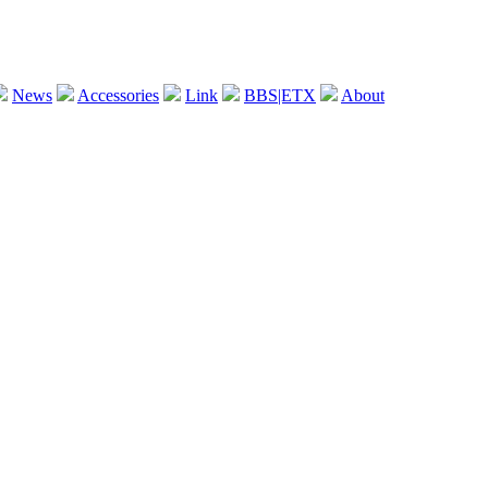
News
Accessories
Link
BBS|ETX
About