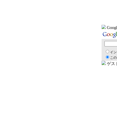
Goog
イン
この
ゲス