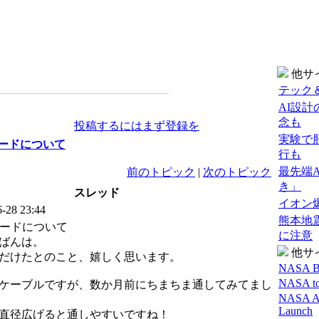
他サ
テック＆
AI設
念も
投稿するにはまず登録を
実験で
のコードについて
行も
最先端
前のトピック
|
次のトピック
き」
スレッド
イオン
6-28 23:44
熊本地
Sのコードについて
に注意
ばんは。
他サ
だけたとのこと、嬉しく思います。
NASA B
NASA to 
ケーブルですが、数か月前にちまちま通してみてまし
NASA An
Launch
直径広げると通しやすいですね！