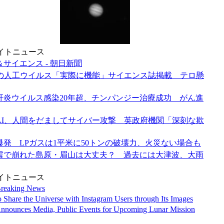
イトニュース
サイエンス - 朝日新聞
計の人工ウイルス「実際に機能」サイエンス誌掲載 テロ懸
肝炎ウイルス感染20年超、チンパンジー治療成功 がん進
AI、人間をだましてサイバー攻撃 英政府機関「深刻な欺
爆発 LPガスは1平米に50トンの破壊力、火災ない場合も
震で崩れた島原・眉山は大丈夫？ 過去には大津波、大雨
イトニュース
reaking News
Share the Universe with Instagram Users through Its Images
nounces Media, Public Events for Upcoming Lunar Mission