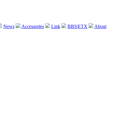
News
Accessories
Link
BBS|ETX
About