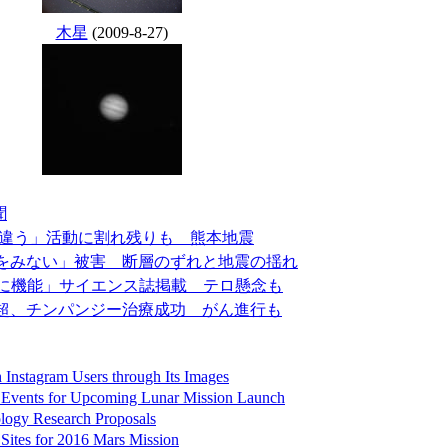
木星
(2009-8-27)
聞
と違う」活動に割れ残りも 熊本地震
をみない」被害 断層のずれと地震の揺れ
際に機能」サイエンス誌掲載 テロ懸念も
年超、チンパンジー治療成功 がん進行も
 Instagram Users through Its Images
Events for Upcoming Lunar Mission Launch
logy Research Proposals
ites for 2016 Mars Mission