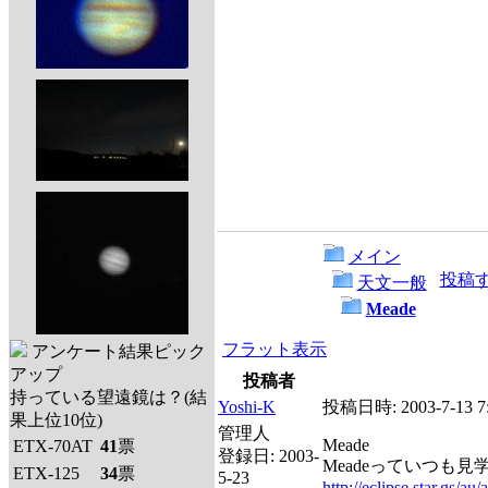
メイン
投稿
天文一般
Meade
フラット表示
アンケート結果ピック
アップ
投稿者
持っている望遠鏡は？(結
Yoshi-K
投稿日時:
2003-7-13 7
果上位10位)
管理人
Meade
ETX-70AT
41
票
登録日:
2003-
Meadeっていつも
ETX-125
34
票
5-23
http://eclipse.star.gs/au