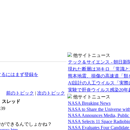
他サイトニュース
テック＆サイエンス - 朝日新
現れた断層は38キロ 「常識
するにはまず登録を
熊本地震、損傷の高速道「類
AI設計の人工ウイルス「実
実験で肝炎ウイルス感染20
前のトピック
|
次のトピック
他サイトニュース
スレッド
NASA Breaking News
:39
NASA to Share the Universe with
NASA Announces Media, Public 
NASA Selects 11 Space Radiobio
見学ができるんでしょかね？
NASA Evaluates Four Candidate S
/aurora.htm