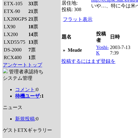
居住地:
ETX-105
33
票
いや…、特に今は米
投稿:
308
ETX-90
21
票
LX200GPS
21
票
フラット表示
LX90
18
票
投稿
LX200
14
票
題名
日時
者
LXD55/75
13
票
Yoshi-
2003-7-13
DS-2000
7
票
»
Meade
K
7:39
RCX400
1
票
投稿するにはまず登録を
アンケートトップ
管理者承認待ち
システム管理
コメント
:0
待機ユーザ
:1
ニュース
新規投稿
:0
ゲストETXギャラリー