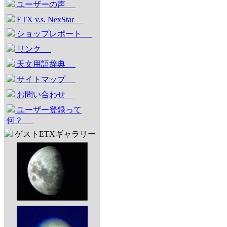
ユーザーの声
ETX v.s. NexStar
ショップレポート
リンク
天文用語辞典
サイトマップ
お問い合わせ
ユーザー登録って
何？
ゲストETXギャラリー