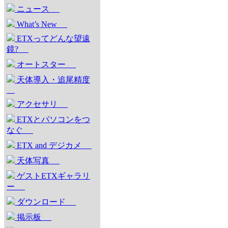
ニュース
What’s New
ETXってどんな望遠
鏡?
オートスター
天体導入・追尾精度
アクセサリ
ETXとパソコンをつ
なぐ
ETX and デジカメ
天体写真
ゲストETXギャラリ
ー
ダウンロード
掲示板