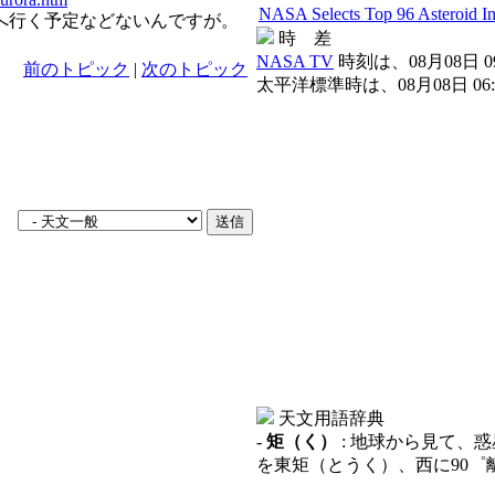
NASA Selects Top 96 Asteroid Ini
へ行く予定などないんですが。
時 差
NASA TV
時刻は、08月08日 09:
前のトピック
|
次のトピック
太平洋標準時は、08月08日 06:23
天文用語辞典
-
矩（く）
: 地球から見て、
を東矩（とうく）、西に90