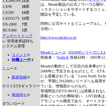
LX200GPS
21
票
は、Meade製品の公式ノウハウ公開
LX90
18
票
ィスカッションをサポートするコミュ
LX200
14
票
開設を予定している。
LXD55/75
13
票
同時に公式サイトもリニューアルし、W
DS-2000
7
票
る狙い。
RCX400
1
票
アンケートトップ
http://www.micint.co.jp/
管理者承認待ち
システム管理
Meadeニュース
:
DS2000シリーズに
コメント
:0
投稿者：
Yoshi-K
投稿日時： 2005年1
待機ユーザ
:1
Meadeの動向として注目の出来事が1
ニュース
2006年に予定されるものとして、ETX-P
にも搭載されている「Level North Tech
新規投稿
:0
が、早期にDS2000シリーズへも採用
ゲストETXギャラリー
ている。情報筋からのもの。
登場間近のETX-80ATには搭載されな
承認待ち
:0
搭載というのが興味深い。LNT自体
アモジュール構造であり、オートスタ
ダウンロード
すればサポート可能なことが採用でき