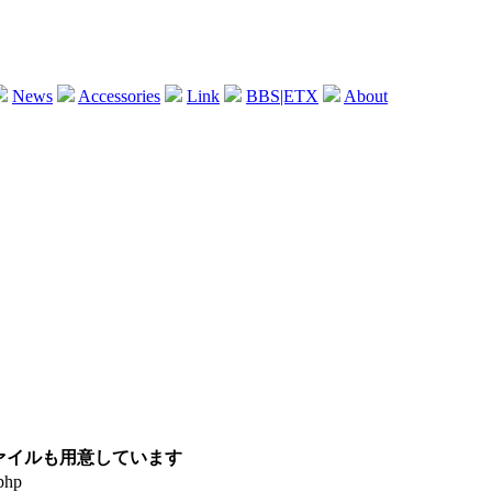
News
Accessories
Link
BBS|ETX
About
ファイルも用意しています
.php