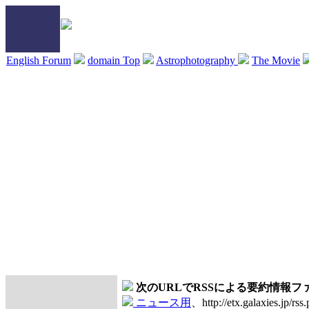
English Forum
domain Top
Astrophotography
The Movie
次のURLでRSSによる要約情報
ニュース用
、http://etx.galaxies.jp/rss