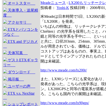
Meadeニュース
:
LX200もリッチークレ
オートスター
投稿者：
Yoshi-K
投稿日時： 2006年0
天体導入・追尾精
度
米Meadeは日本時間で5日、LX200の
「LX200R」を発表。
アクセサリ
いちばんの特徴は、リッチークレチアン（R
ETXとパソコンを
Chrétien）の光学系を採用したこと
つなぐ
鏡と同等の光学系を手中に…、といっ
と共に、口径203mm、254mm、305mm、
ETX and デジカメ
ルが用意されている。価格は、ドルで249
コストアップはあるものの、事実上、LX
天体写真
ードとしてラインアップされたものと
ゲストETXギャラ
開は未確認。
リー
http://www.meade.com/lx200r/
ダウンロード
また、LX90シリーズにも変化があり、
掲示板
発表があった。こちらの光学系は、現
ユーザーの声
ン。LX200GPSと同等の電装系が搭
ETX v.s. NexStar
ろ。こちらも国内での展開は未確認。
http://www.meade.com/lx90gps/
ショップレポート