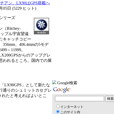
チアン、LX90はGPS搭載へ
1月05日
(
5229 ヒット
)
新シリーズ
itchey-
。ハッブル宇宙望遠
たキャッチコピー
356mm、406.4mmの5モデ
9～11999。
200GPSからのアップグレ
思われるところ。国内での展
Google検索
「LX90GPS」として新たな
行通りのシュミットカセグレ
載されたと考えればよいとこ
インターネット
このサイト内