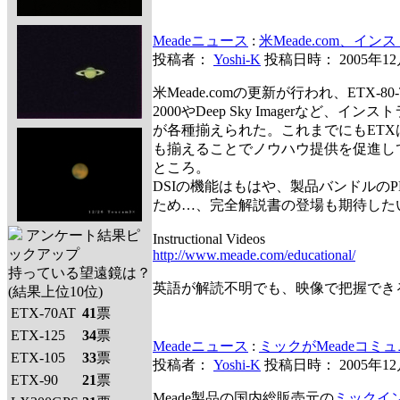
Meadeニュース
:
米Meade.com、
投稿者：
Yoshi-K
投稿日時： 2005年1
米Meade.comの更新が行われ、ETX-80
2000やDeep Sky Imagerなど、イ
が各種揃えられた。これまでにもETX
も揃えることでノウハウ提供を促進し
ところ。
DSIの機能はもはや、製品バンドルの
ため…、完全解説書の登場も期待した
アンケート結果ピ
Instructional Videos
ックアップ
http://www.meade.com/educational/
持っている望遠鏡は？
英語が解読不明でも、映像で把握でき
(結果上位10位)
ETX-70AT
41
票
ETX-125
34
票
Meadeニュース
:
ミックがMeadeコミ
ETX-105
33
票
投稿者：
Yoshi-K
投稿日時： 2005年1
ETX-90
21
票
Meade製品の国内総販売元の
ミックイ