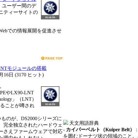
や、ユーザー間のデ
ニティーサイトの
ebでの情報展開を促進させ
もLNTモジュールの搭載
2月16日
(
3170 ヒット
)
つ。
EやLX90-LNT
nology」（LNT）
することが噂され
いものが、DS2000シリーズに
天文用語辞典
は、完全独立されたハードウェ
-
カイパーベルト（Kuiper Belt）
ーさえファームウェアで対応
を囲むドーナツ状の領域のこと。
た理由かもしれない。