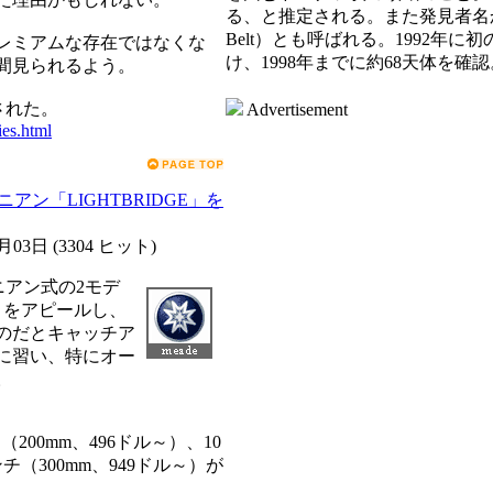
る、と推定される。また発見者名から、
Belt）とも呼ばれる。1992年に
プレミアムな存在ではなくな
け、1998年までに約68天体を
垣間見られるよう。
開された。
Advertisement
ies.html
ニアン「LIGHTBRIDGE」を
1月03日
(
3304 ヒット
)
ソニアン式の2モデ
さをアピールし、
のだとキャッチア
に習い、特にオー
。
（200mm、496ドル～）、10
ンチ（300mm、949ドル～）が