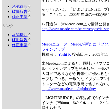
承認待ち
:0
そうとはいえ、「いよいよLNTは、
破損報告
:0
る」ことに…、2006年展望の一端が
修正申請
:0
17日追伸：米Meade.com上で情報公
リンク
http://www.meade.com/starterscopes/ds_ser
承認待ち
:0
破損報告
:0
Meadeニュース
:
Meadeが新たにドブソ
修正申請
:0
ラインアップ
投稿者：
Yoshi-K
投稿日時： 2005年1
米Meade.comによると、同社がドブ
ル、6ラインアップを発表した。手軽
大口径でありながら携帯性に優れるも
ップしている。一般的なドブソニアン
トスターなどの電気系統は含まれない
http://www.meade.com/lightbridge/
「LIGHTBRIDGE」の製品名で8インチ
インチ（250mm、649ドル～）、12イ
揃えられる。