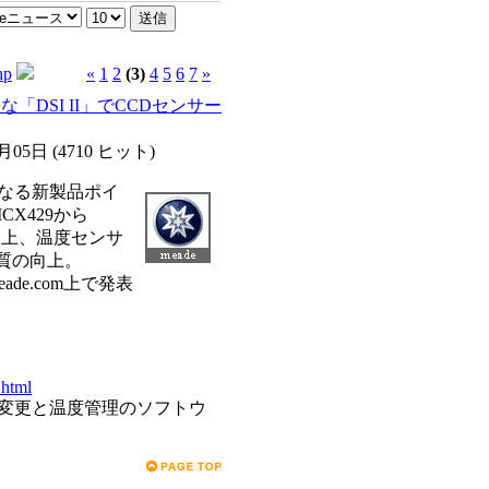
hp
«
1
2
(3)
4
5
6
7
»
が新たな「DSI II」でCCDセンサー
1月05日
(
4710 ヒット
)
代目となる新製品ポイ
X429から
の向上、温度センサ
質の向上。
米Meade.com上で発表
.html
の変更と温度管理のソフトウ