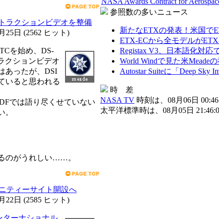
NASA Awards Contract for Aerospac
参照数の多いニュース
インストラクションビデオを整備
新たなETXの発表！米国でETX-9
2月25日
(
2562 ヒット
)
ETX-ECから全モデルがET
-TCを始め、DS-
Registax V3、日本語化
ンストラクションビデオ
World Windで見た米Mead
はあったが、DSI
Autostar Suiteに「Deep 
ていると思われる
時 差
NASA TV
時刻は、08月06日 00:46:
PDFでは語り尽くせていない
太平洋標準時は、08月05日 21:46:0
い。
るのがうれしい……。
ュニティーサイト開設へ
2月22日
(
2585 ヒット
)
ンターナショナル