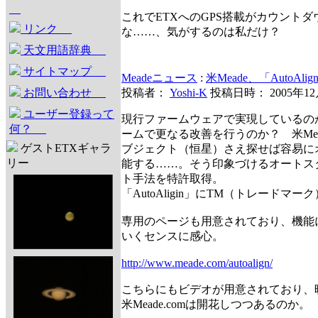
これでETXへのGPS搭載がカウント
リンク
な……、気がするのは私だけ？
天文用語辞典
サイトマップ
Meadeニュース
:
米Meade、「AutoAl
お問い合わせ
投稿者：
Yoshi-K
投稿日時： 2005年1
ユーザー登録って
現行ファームウェアで実現しているの
何？
ームで更なる改善を行うのか？ 米Mea
ゲストETXギャラ
ブジェクト（恒星）さえ探せば容易に
リー
能する……。そう印象づけるオートス
ト手法を特許取得。
「AutoAligin」にTM（トレードマ
専用のページも用意されており、機能
いくセンスに感心。
http://www.meade.com/autoalign/
こちらにもビデオが用意されており、
米Meade.comは開花しつつあるのか。