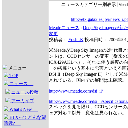
ニュースカテゴリー別表示
http://etx.galaxies.jp/i/news_i.p
Meadeニュース
:
Deep Sky Imager
変更
投稿者：
Yoshi-K
投稿日時： 2006年0
米MeadeがDeep Sky Imagerの2世
ントは、CCDセンサーの変更（従来のIC
ICX429AKLへ）、それに伴う感度
メニュー
ーの搭載という基本に忠実といえる画
DSI II（Deep Sky Imager II）として
TOP
されている。国内での展開は未確認。
ニュース
http://www.meade.com/dsi_ii/
ニュース投稿
アーカイブ
http://www.meade.com/dsi_ii/specifications
スペックを見る限り、CCDセンサー
What’s New
ェア対応？以外、変化は見られない。
ETXってどんな望
遠鏡?