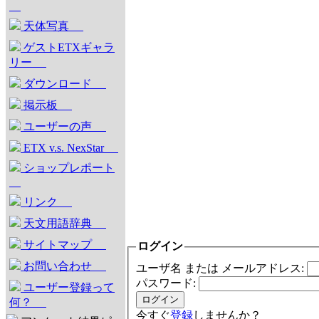
天体写真
ゲストETXギャラ
リー
ダウンロード
掲示板
ユーザーの声
ETX v.s. NexStar
ショップレポート
リンク
天文用語辞典
サイトマップ
ログイン
お問い合わせ
ユーザ名 または メールアドレス:
パスワード:
ユーザー登録って
何？
今すぐ
登録
しませんか？