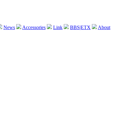
News
Accessories
Link
BBS|ETX
About