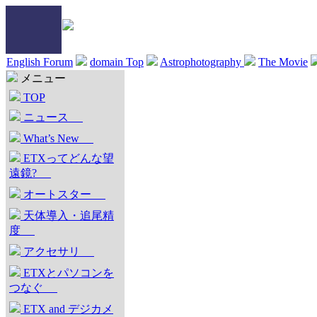
English Forum
domain Top
Astrophotography
The Movie
メニュー
TOP
ニュース
What’s New
ETXってどんな望
遠鏡?
オートスター
天体導入・追尾精
度
アクセサリ
ETXとパソコンを
つなぐ
ETX and デジカメ