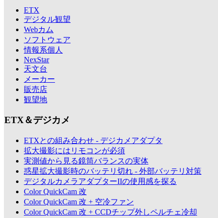
ETX
デジタル観望
Webカム
ソフトウェア
情報系個人
NexStar
天文台
メーカー
販売店
観望地
ETX＆デジカメ
ETXとの組み合わせ - デジカメアダプタ
拡大撮影にはリモコンが必須
実測値から見る鏡筒バランスの実体
惑星拡大撮影時のバッテリ切れ - 外部バッテリ対策
デジタルカメラアダプターIIの使用感を探る
Color QuickCam 改
Color QuickCam 改 + 空冷ファン
Color QuickCam 改 + CCDチップ外しペルチェ冷却