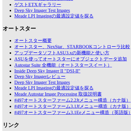
ゲストETXギャラリー
Deep Sky Imager Test Images
Meade LPI Imagingの最適設定値を探る
オートスター
オートスター概要
オートスター、NexStar、STARBOOKコントローラ比較
アップデータソフトASU3.xの新機能と使い方
ASUを使ってオートスターにオブジェクトデータ追加
Autostar Suite 全機能（オートスタースイート）
Inside Deep Sky Imager II "DSI-II"
Deep Sky Imagerレビュー
Deep Sky Imager Test Images
Meade LPI Imagingの最適設定値を探る
Meade Autostar Image Processing 取扱説明書
#497オートスターファーム2.2Jtメニュー構造（カナ版）
#497オートスターファーム3.1Jfメニュー構造（カナ版）
#497オートスターファーム3.1Eeメニュー構造（英語版
リンク