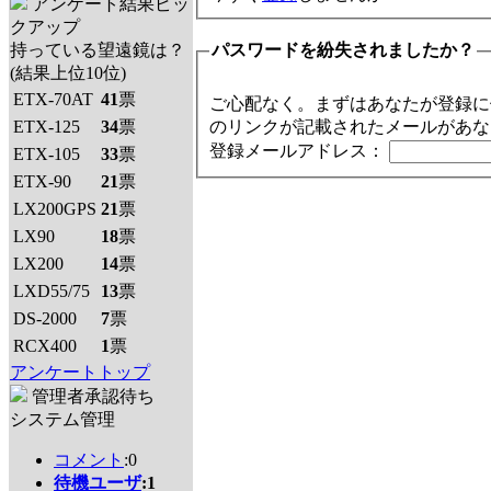
アンケート結果ピッ
クアップ
持っている望遠鏡は？
パスワードを紛失されましたか？
(結果上位10位)
ETX-70AT
41
票
ご心配なく。まずはあなたが登録に
ETX-125
34
票
のリンクが記載されたメールがあな
登録メールアドレス：
ETX-105
33
票
ETX-90
21
票
LX200GPS
21
票
LX90
18
票
LX200
14
票
LXD55/75
13
票
DS-2000
7
票
RCX400
1
票
アンケートトップ
管理者承認待ち
システム管理
コメント
:0
待機ユーザ
:1