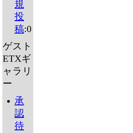
規
投
稿
:0
ゲスト
ETXギ
ャラリ
ー
承
認
待