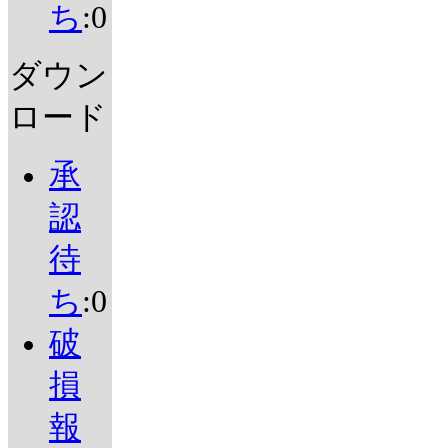
ち
:0
ダウン
ロード
承
認
待
ち
:0
破
損
報