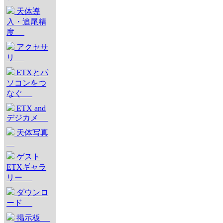
天体導
入・追尾精
度
アクセサ
リ
ETXとパ
ソコンをつ
なぐ
ETX and
デジカメ
天体写真
ゲスト
ETXギャラ
リー
ダウンロ
ード
掲示板