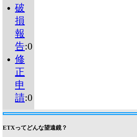
破
損
報
告
:0
修
正
申
請
:0
ETXってどんな望遠鏡？