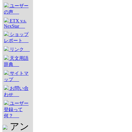
ユーザー
の声
ETX v.s.
NexStar
ショップ
レポート
リンク
天文用語
辞典
サイトマ
ップ
お問い合
わせ
ユーザー
登録って
何？
アン