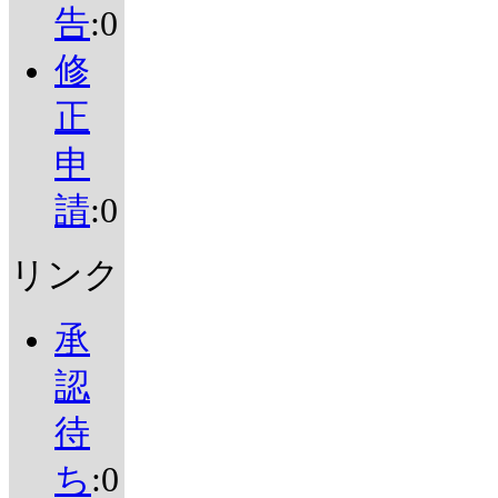
告
:0
修
正
申
請
:0
リンク
承
認
待
ち
:0