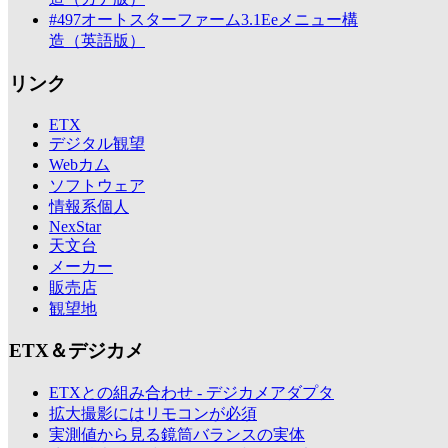
#497オートスターファーム3.1Eeメニュー構
造（英語版）
リンク
ETX
デジタル観望
Webカム
ソフトウェア
情報系個人
NexStar
天文台
メーカー
販売店
観望地
ETX＆デジカメ
ETXとの組み合わせ - デジカメアダプタ
拡大撮影にはリモコンが必須
実測値から見る鏡筒バランスの実体