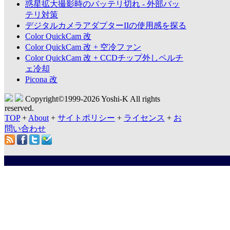
惑星拡大撮影時のバッテリ切れ - 外部バッ
テリ対策
デジタルカメラアダプターIIの使用感を探る
Color QuickCam 改
Color QuickCam 改 + 空冷ファン
Color QuickCam 改 + CCDチップ外しペルチ
ェ冷却
Picona 改
Copyright©1999-
2026 Yoshi-K All rights
reserved.
TOP
+
About
+
サイトポリシー
+
ライセンス
+
お
問い合わせ