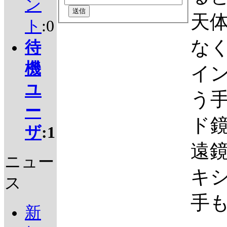
ン
天
ト
:0
な
待
機
イ
ユ
う
ー
ド
ザ
:1
遠
ニュー
キ
ス
手
新