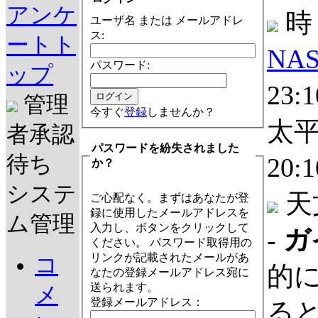
アンケ
時
ユーザ名 または メールアドレ
ス:
ートト
NAS
パスワード:
ップ
23:
管理
今すぐ
登録
しませんか？
太平
者承認
パスワードを紛失されました
待ち
20:
か？
システ
天
ご心配なく。まずはあなたが登
録に使用したメールアドレスを
ム管理
入力し、ボタンをクリックして
-
ガ
ください。 パスワード取得用の
リンクが記載されたメールがあ
コ
的
なたの登録メールアドレス宛に
送られます。
メ
登録メールアドレス：
る