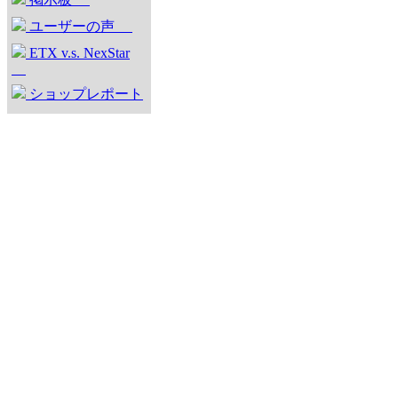
ユーザーの声
ETX v.s. NexStar
ショップレポート
リンク
天文用語辞典
サイトマップ
お問い合わせ
ユーザー登録って
何？
ゲストETXギャラ
リー
This site of
translate.go
(340Kbps, 