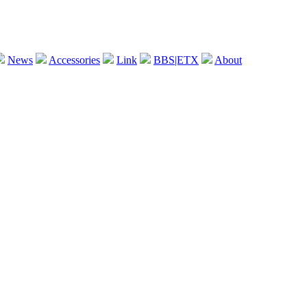
News
Accessories
Link
BBS|ETX
About