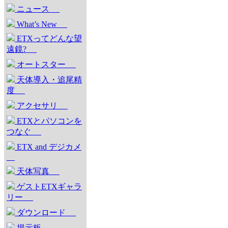
ニュース
What’s New
ETXってどんな望
遠鏡?
オートスター
天体導入・追尾精
度
アクセサリ
ETXとパソコンを
つなぐ
ETX and デジカメ
天体写真
ゲストETXギャラ
リー
ダウンロード
掲示板