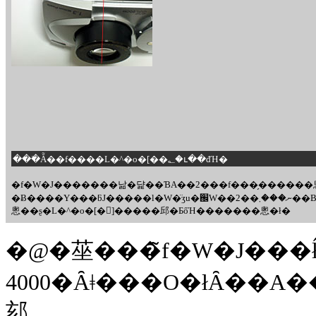
���ׂẴ��f����L�^�o�[��؂�ւ��đΉ�
�f�W�J�������낢�댩��ƁA��2���f���̗������
�Ƀ����Y�
悤��ʂ�L�^�o�[�𔽓]�����邱�ƂőΉ�������悤�ł�
�@�莝���̃f�W�J���ł́A
4000�Ȃǂ���O�łȂ��
郂