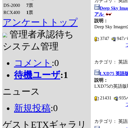
カテゴリ： 英
DS-2000
7
票
Deep Sky 
RCX400
1
票
アル
アンケートトップ
説明：
Deep Sky Im
管理者承認待ち
3747
947
システム管理
コメント
:0
カテゴリ： 英
待機ユーザ
:1
LXD75 英
説明：
LXD75の英語
ニュース
21431
93
新規投稿
:0
カテゴリ： 英
ゲストETXギャラリ