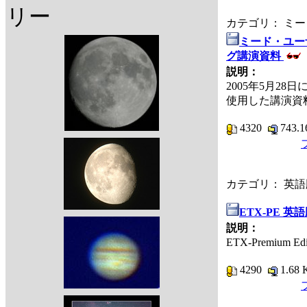
リー
カテゴリ： ミ
ミード・ユー
グ講演資料
説明：
2005年5月2
使用した講演資
4320
743.
カテゴリ： 英
ETX-PE 
説明：
ETX-Premium
4290
1.68