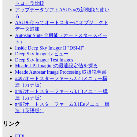
トローラ比較
アップデータソフトASU3.xの新機能と使い
方
ASUを使ってオートスターにオブジェクト
データ追加
Autostar Suite 全機能（オートスタースイー
ト）
Inside Deep Sky Imager II "DSI-II"
Deep Sky Imagerレビュー
Deep Sky Imager Test Images
Meade LPI Imagingの最適設定値を探る
Meade Autostar Image Processing 取扱説明書
#497オートスターファーム2.2Jtメニュー構
造（カナ版）
#497オートスターファーム3.1Jfメニュー構
造（カナ版）
#497オートスターファーム3.1Eeメニュー構
造（英語版）
リンク
ETX