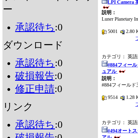
LPI Came
ー
説明：
Luner Plane
承認待ち
:0
5001
2.80
ダウンロード
カテゴリ： 英
承認待ち
:0
#884フィー
ュアル
破損報告
:0
説明：
#884フィール
修正申請
:0
9514
1.28
リンク
承認待ち
:0
カテゴリ： 英
#494オート
破損報告
:0
アル