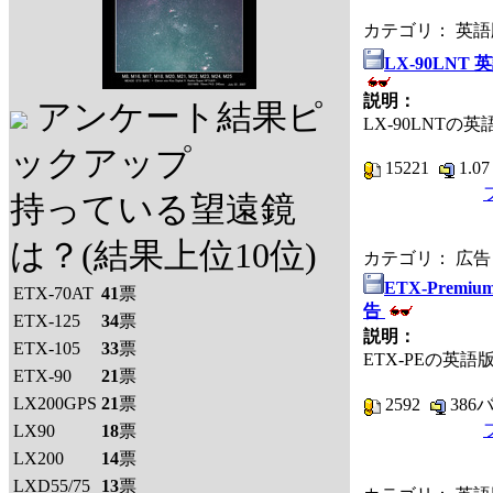
カテゴリ： 英
LX-90LN
説明：
アンケート結果ピ
LX-90LNTの
ックアップ
15221
1.0
持っている望遠鏡
は？(結果上位10位)
カテゴリ： 広告
ETX-Premiu
ETX-70AT
41
票
告
ETX-125
34
票
説明：
ETX-105
33
票
ETX-PEの英
ETX-90
21
票
LX200GPS
21
票
2592
386
LX90
18
票
LX200
14
票
LXD55/75
13
票