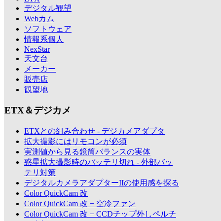
デジタル観望
Webカム
ソフトウェア
情報系個人
NexStar
天文台
メーカー
販売店
観望地
ETX＆デジカメ
ETXとの組み合わせ - デジカメアダプタ
拡大撮影にはリモコンが必須
実測値から見る鏡筒バランスの実体
惑星拡大撮影時のバッテリ切れ - 外部バッ
テリ対策
デジタルカメラアダプターIIの使用感を探る
Color QuickCam 改
Color QuickCam 改 + 空冷ファン
Color QuickCam 改 + CCDチップ外しペルチ