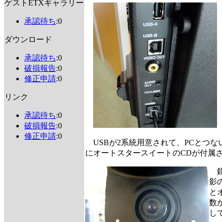
ゲストETXギャラリー
承認待ち
:0
ダウンロード
承認待ち
:0
破損報告
:0
修正申請
:0
リンク
承認待ち
:0
破損報告
:0
修正申請
:0
USBが2系統用意されて、PCとつ
にオートスタースイートのCDが付属
鏡
影
と
数
し