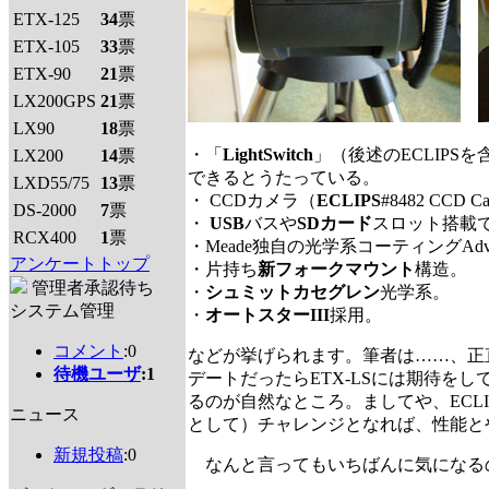
ETX-125
34
票
ETX-105
33
票
ETX-90
21
票
LX200GPS
21
票
LX90
18
票
・「
LightSwitch
」（後述のECLIPSを
LX200
14
票
できるとうたっている。
LXD55/75
13
票
・ CCDカメラ（
ECLIPS
#8482 CC
DS-2000
7
票
・
USB
バスや
SDカード
スロット搭載
RCX400
1
票
・Meade独自の光学系コーティングAdvance
アンケートトップ
・片持ち
新フォークマウント
構造。
管理者承認待ち
・
シュミットカセグレン
光学系。
システム管理
・
オートスターIII
採用。
コメント
:0
などが挙げられます。筆者は……、正
待機ユーザ
:1
デートだったらETX-LSには期待
るのが自然なところ。ましてや、ECL
ニュース
として）チャレンジとなれば、性能と
新規投稿
:0
なんと言ってもいちばんに気になる