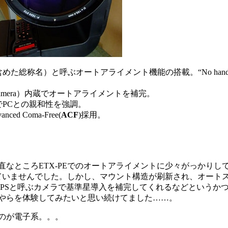
含めた総称名）と呼ぶオートアライメント機能の搭載。“No hands
D Camera）内蔵でオートアライメントを補完。
でPCとの親和性を強調。
d Coma-Free(
ACF
)採用。
直なところETX-PEでのオートアライメントに少々がっかりし
をしていませんでした。しかし、マウント構造が刷新され、オート
IPSと呼ぶカメラで基準星導入を補完してくれるなどというか
やらを体験してみたいと思い続けてました……。
のが電子系。。。