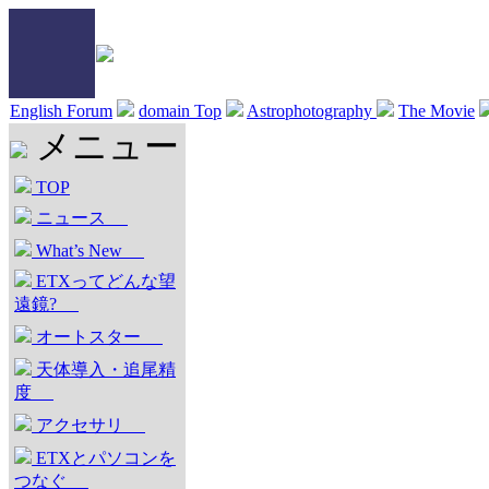
English Forum
domain Top
Astrophotography
The Movie
メニュー
TOP
ニュース
What’s New
ETXってどんな望
遠鏡?
オートスター
天体導入・追尾精
度
アクセサリ
ETXとパソコンを
つなぐ