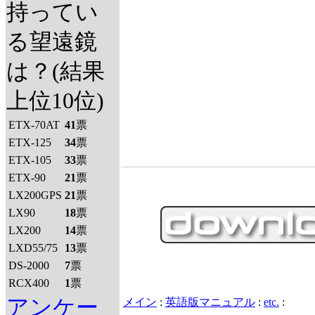
持ってい
る望遠鏡
は？(結果
上位10位)
ETX-70AT
41
票
ETX-125
34
票
ETX-105
33
票
ETX-90
21
票
LX200GPS
21
票
LX90
18
票
LX200
14
票
LXD55/75
13
票
DS-2000
7
票
RCX400
1
票
アンケー
メイン
:
英語版マニュアル
:
etc.
: