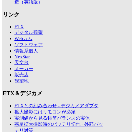
造（英語版）
リンク
ETX
デジタル観望
Webカム
ソフトウェア
情報系個人
NexStar
天文台
メーカー
販売店
観望地
ETX＆デジカメ
ETXとの組み合わせ - デジカメアダプタ
拡大撮影にはリモコンが必須
実測値から見る鏡筒バランスの実体
惑星拡大撮影時のバッテリ切れ - 外部バッ
テリ対策