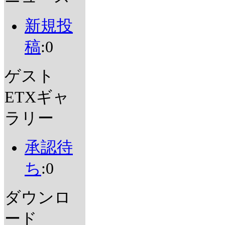
新規投
稿
:0
ゲスト
ETXギャ
ラリー
承認待
ち
:0
ダウンロ
ード