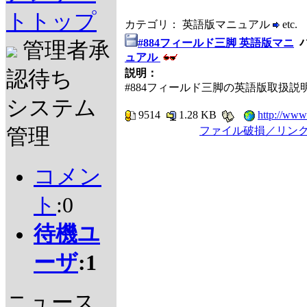
トトップ
カテゴリ： 英語版マニュアル
etc.
#884フィールド三脚 英語版マニ
管理者承
ュアル
認待ち
説明：
#884フィールド三脚の英語版取扱説
システム
9514
1.28 KB
http://www
管理
ファイル破損／リン
コメン
ト
:0
待機ユ
ーザ
:1
ニュース