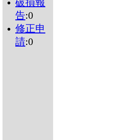
破損報
告
:0
修正申
請
:0