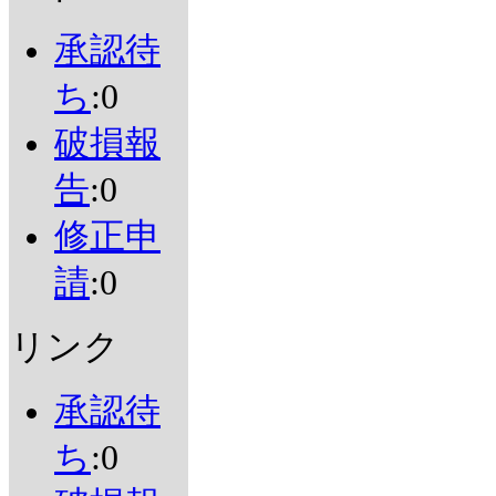
承認待
ち
:0
破損報
告
:0
修正申
請
:0
リンク
承認待
ち
:0