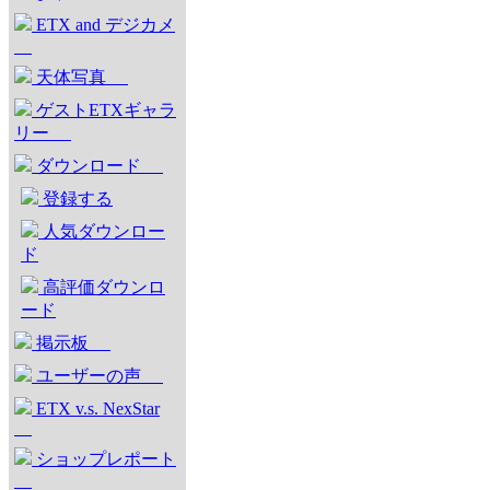
ETX and デジカメ
天体写真
ゲストETXギャラ
リー
ダウンロード
登録する
人気ダウンロー
ド
高評価ダウンロ
ード
掲示板
ユーザーの声
ETX v.s. NexStar
ショップレポート