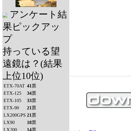
アンケート結
果ピックアッ
プ
持っている望
遠鏡は？(結果
上位10位)
ETX-70AT
41
票
ETX-125
34
票
ETX-105
33
票
ETX-90
21
票
LX200GPS
21
票
LX90
18
票
LX200
14
票