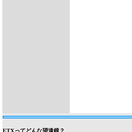
ETXってどんな望遠鏡？