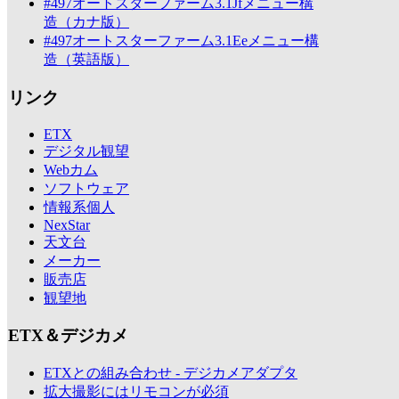
#497オートスターファーム3.1Jfメニュー構
造（カナ版）
#497オートスターファーム3.1Eeメニュー構
造（英語版）
リンク
ETX
デジタル観望
Webカム
ソフトウェア
情報系個人
NexStar
天文台
メーカー
販売店
観望地
ETX＆デジカメ
ETXとの組み合わせ - デジカメアダプタ
拡大撮影にはリモコンが必須