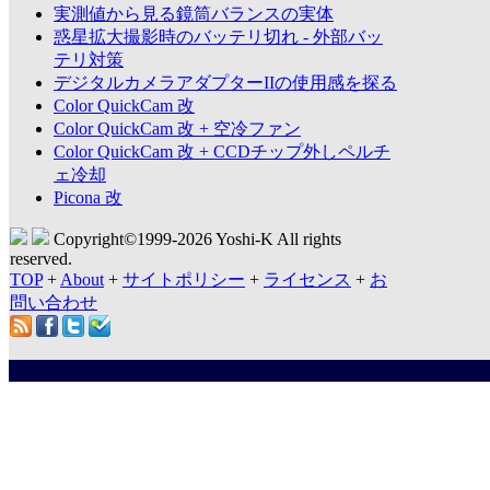
実測値から見る鏡筒バランスの実体
惑星拡大撮影時のバッテリ切れ - 外部バッ
テリ対策
デジタルカメラアダプターIIの使用感を探る
Color QuickCam 改
Color QuickCam 改 + 空冷ファン
Color QuickCam 改 + CCDチップ外しペルチ
ェ冷却
Picona 改
Copyright©1999-
2026 Yoshi-K All rights
reserved.
TOP
+
About
+
サイトポリシー
+
ライセンス
+
お
問い合わせ