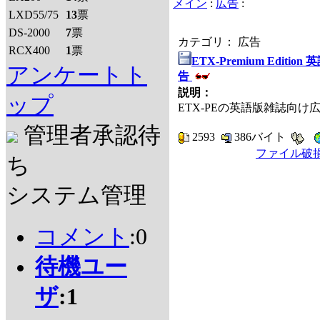
メイン
:
広告
:
LXD55/75
13
票
DS-2000
7
票
カテゴリ： 広告
RCX400
1
票
ETX-Premium Edition
アンケートト
告
説明：
ップ
ETX-PEの英語版雑誌向け
管理者承認待
2593
386バイト
ファイル破
ち
システム管理
コメント
:0
待機ユー
ザ
:1