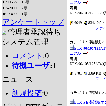
LXD55/75
13
票
ュアル
DS-2000
7
票
説明：
ETX-90/105/125
RCX400
1
票
アンケートトップ
6049
834バイ
ファ
管理者承認待ち
システム管理
カテゴリ： 英語版
ETX-90/105/12
ュアル
コメント
:0
説明：
待機ユーザ
:1
ETX-90/105/125
5781
3.89 KB
ニュース
ファ
新規投稿
:0
カテゴリ： 英語版
ETX-PE 英語版