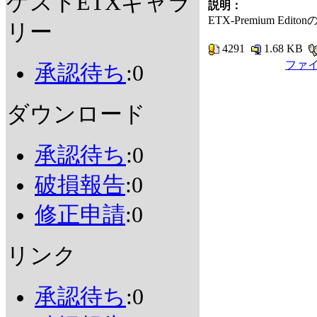
ゲストETXギャラ
説明：
ETX-Premium Ed
リー
4291
1.68 KB
ファ
承認待ち
:0
ダウンロード
承認待ち
:0
破損報告
:0
修正申請
:0
リンク
承認待ち
:0