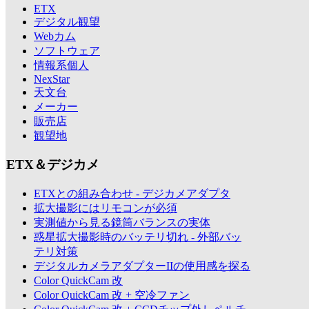
ETX
デジタル観望
Webカム
ソフトウェア
情報系個人
NexStar
天文台
メーカー
販売店
観望地
ETX＆デジカメ
ETXとの組み合わせ - デジカメアダプタ
拡大撮影にはリモコンが必須
実測値から見る鏡筒バランスの実体
惑星拡大撮影時のバッテリ切れ - 外部バッ
テリ対策
デジタルカメラアダプターIIの使用感を探る
Color QuickCam 改
Color QuickCam 改 + 空冷ファン