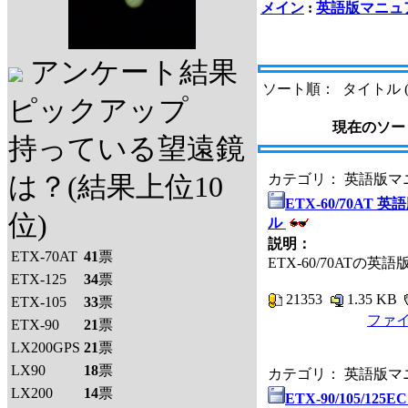
メイン
:
英語版マニュ
アンケート結果
ソート順： タイトル 
ピックアップ
現在のソー
持っている望遠鏡
は？(結果上位10
カテゴリ： 英語版
ETX-60/70AT 
位)
ル
説明：
ETX-70AT
41
票
ETX-60/70ATの
ETX-125
34
票
21353
1.35 KB
ETX-105
33
票
ファ
ETX-90
21
票
LX200GPS
21
票
LX90
18
票
カテゴリ： 英語版
LX200
14
票
ETX-90/105/12