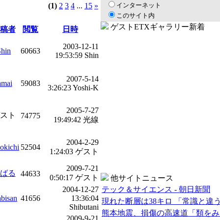
(1)
2
3
4
...
15
»
インターネット
このサイト内
ゲストETXギャラリー新着
稿者
閲覧
日時
2003-12-11
Shin
60663
19:53:59 Shin
2007-5-14
amai
59083
3:26:23 Yoshi-K
2005-7-27
スト
74775
19:49:42 光線
2004-2-29
okichi
52504
1:24:03 ゲスト
2009-7-21
ばる
44633
0:50:17 ゲスト
他サイトニュース
2004-12-27
テック＆サイエンス - 朝日新聞
abisan
41656
13:36:04
現れた断層は38キロ 「常識と
Shibutani
熊本地震、損傷の高速道「類をみ
2009-9-21