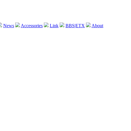
News
Accessories
Link
BBS|ETX
About