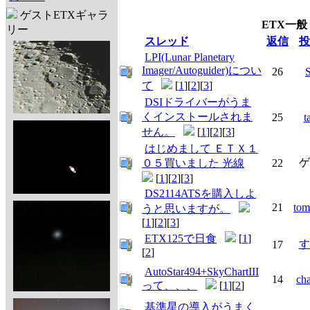
ゲストETXギャラ
ETX一般
リー
スレッド
返信
投
LPI(Lunar Planetary
Imager/Autoguider)につい
26
て
[
1
][
2
][
3
]
DSIドライバーがうま
くインストールされま
25
t
せん。
[
1
][
2
][
3
]
はじめまして ＥＴＸ１
ゲ
０５買いました 光線
22
[
1
][
2
][
3
]
DS2114ATSを購入しよ
21
tom
うと思いますが。
[
1
][
2
][
3
]
ETX125で日食
[
1
]
す
17
[
2
]
AutoStar494+SkyChartIII
14
ch
って、、、
[
1
][
2
]
基準星の導入がうまく