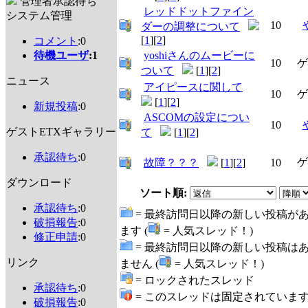
管理者承認待ち
レッドドットファイン
システム管理
10
ダーの調整について
[
1
][
2
]
コメント
:0
待機ユーザ
:1
yoshiさんのムービーに
10
ゲ
ついて
[
1
][
2
]
ニュース
アイピースに関して
10
ゲ
[
1
][
2
]
新規投稿
:0
ASCOMの設定につい
10
ゲストETXギャラリー
て
[
1
][
2
]
承認待ち
:0
ゲ
故障？？？
[
1
][
2
]
10
ダウンロード
ソート順:
承認待ち
:0
= 最終訪問日以降の新しい投稿が
破損報告
:0
ます (
= 人気スレッド！)
修正申請
:0
= 最終訪問日以降の新しい投稿は
リンク
ません (
= 人気スレッド！)
= ロックされたスレッド
承認待ち
:0
= このスレッドは固定されていま
破損報告
:0