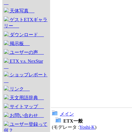
天体写真
ゲストETXギャラ
リー
ダウンロード
掲示板
ユーザーの声
ETX v.s. NexStar
ショップレポート
リンク
天文用語辞典
サイトマップ
メイン
お問い合わせ
ETX一般
ユーザー登録って
(モデレータ :
Yoshi-K
)
何？