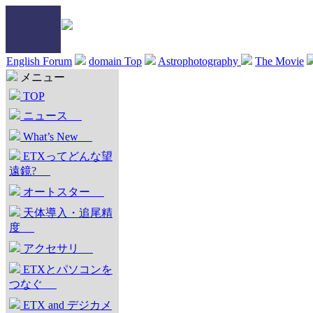
English Forum
domain Top
Astrophotography
The Movie
メニュー
TOP
ニュース
What’s New
ETXってどんな望
遠鏡?
オートスター
天体導入・追尾精
度
アクセサリ
ETXとパソコンを
つなぐ
ETX and デジカメ