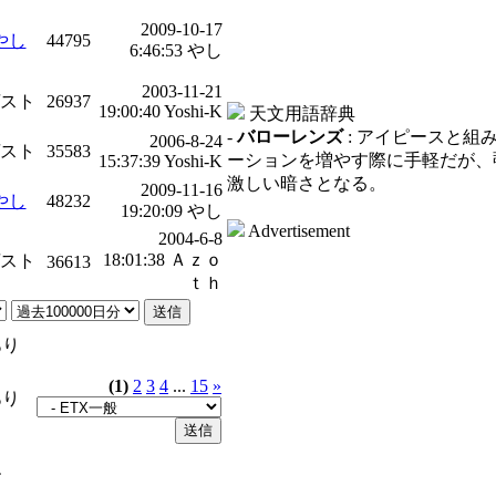
2009-10-17
やし
44795
6:46:53 やし
2003-11-21
スト
26937
19:00:40 Yoshi-K
天文用語辞典
-
バローレンズ
: アイピースと組
2006-8-24
スト
35583
ーションを増やす際に手軽だが、
15:37:39 Yoshi-K
激しい暗さとなる。
2009-11-16
やし
48232
19:20:09 やし
Advertisement
2004-6-8
18:01:38 Ａｚｏ
スト
36613
ｔｈ
あり
(1)
2
3
4
...
15
»
あり
す