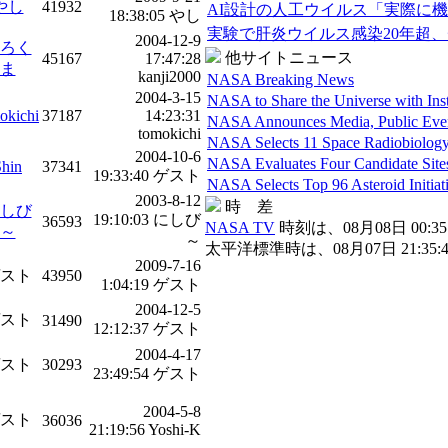
やし
41932
AI設計の人工ウイルス「実際に
18:38:05 やし
実験で肝炎ウイルス感染20年超
2004-12-9
ろく
他サイトニュース
45167
17:47:28
ま
kanji2000
NASA Breaking News
2004-3-15
NASA to Share the Universe with Ins
okichi
37187
14:23:31
NASA Announces Media, Public Even
tomokichi
NASA Selects 11 Space Radiobiology
2004-10-6
NASA Evaluates Four Candidate Site
Shin
37341
19:33:40 ゲスト
NASA Selects Top 96 Asteroid Initiat
2003-8-12
時 差
しび
19:10:03 にしび
36593
NASA TV
時刻は、08月08日 00:35:
～
～
太平洋標準時は、08月07日 21:35:4
2009-7-16
スト
43950
1:04:19 ゲスト
2004-12-5
スト
31490
12:12:37 ゲスト
2004-4-17
スト
30293
23:49:54 ゲスト
2004-5-8
スト
36036
21:19:56 Yoshi-K