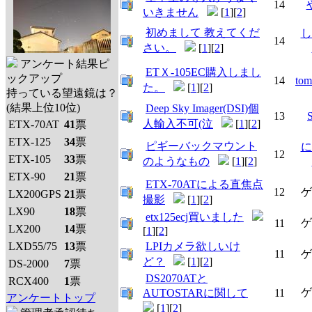
14
いきません
[
1
][
2
]
初めまして 教えてくだ
し
14
さい。
[
1
][
2
]
アンケート結果ピ
ETＸ-105EC購入しまし
ックアップ
14
tom
た。
[
1
][
2
]
持っている望遠鏡は？
(結果上位10位)
Deep Sky Imager(DSI)個
13
人輸入不可(泣
[
1
][
2
]
ETX-70AT
41
票
ETX-125
34
票
ピギーバックマウント
に
12
ETX-105
33
票
のようなもの
[
1
][
2
]
ETX-90
21
票
ETX-70ATによる直焦点
12
ゲ
LX200GPS
21
票
撮影
[
1
][
2
]
LX90
18
票
etx125ecj買いました
ゲ
11
LX200
14
票
[
1
][
2
]
LXD55/75
13
票
LPIカメラ欲しいけ
11
ゲ
ど？
[
1
][
2
]
DS-2000
7
票
DS2070ATと
RCX400
1
票
ゲ
AUTOSTARに関して
11
アンケートトップ
[
1
][
2
]