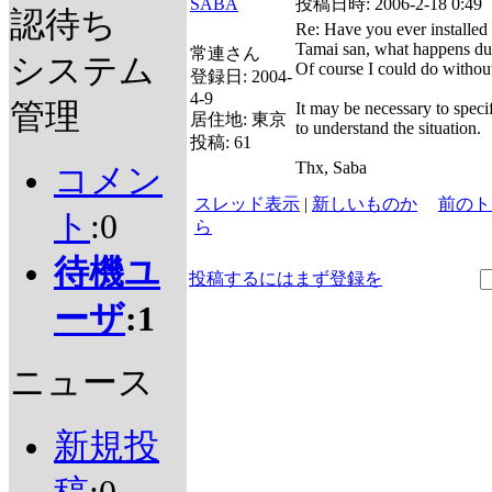
SABA
投稿日時:
2006-2-18 0:49
認待ち
Re: Have you ever installed
Tamai san, what happens dur
常連さん
システム
Of course I could do withou
登録日:
2004-
4-9
管理
It may be necessary to spec
居住地:
東京
to understand the situation.
投稿:
61
Thx, Saba
コメン
スレッド表示
|
新しいものか
前のト
ト
:0
ら
待機ユ
投稿するにはまず登録を
ーザ
:1
ニュース
新規投