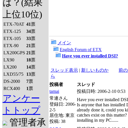
は？(結果
上位10位)
ETX-70AT
41
票
ETX-125
34
票
ETX-105
33
票
メイン
ETX-90
21
票
English Forum of ETX
LX200GPS
21
票
Have you ever installed DSI?
LX90
18
票
LX200
14
票
スレッド表示
|
新しいものか
前の
LXD55/75
13
票
ら
DS-2000
7
票
投稿者
スレッド
RCX400
1
票
tamai
投稿日時:
2006-2-10 0:53
アンケー
常連さん
Have you ever installed DS
登録日:
2006-
Is anyone that has installe
トトップ
2-5
already done it, could you k
catches exist on this matter?
居住地:
東京
管理者承
installing in my PC......
投稿:
38