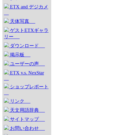
ETX and デジカメ
天体写真
ゲストETXギャラ
リー
ダウンロード
掲示板
ユーザーの声
ETX v.s. NexStar
ショップレポート
リンク
天文用語辞典
サイトマップ
お問い合わせ