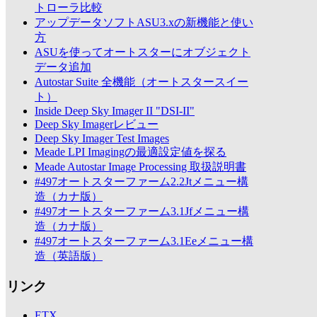
トローラ比較
アップデータソフトASU3.xの新機能と使い
方
ASUを使ってオートスターにオブジェクト
データ追加
Autostar Suite 全機能（オートスタースイー
ト）
Inside Deep Sky Imager II "DSI-II"
Deep Sky Imagerレビュー
Deep Sky Imager Test Images
Meade LPI Imagingの最適設定値を探る
Meade Autostar Image Processing 取扱説明書
#497オートスターファーム2.2Jtメニュー構
造（カナ版）
#497オートスターファーム3.1Jfメニュー構
造（カナ版）
#497オートスターファーム3.1Eeメニュー構
造（英語版）
リンク
ETX