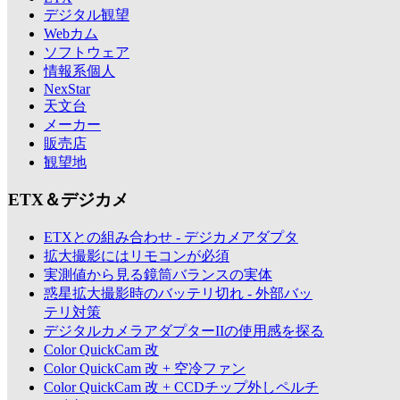
デジタル観望
Webカム
ソフトウェア
情報系個人
NexStar
天文台
メーカー
販売店
観望地
ETX＆デジカメ
ETXとの組み合わせ - デジカメアダプタ
拡大撮影にはリモコンが必須
実測値から見る鏡筒バランスの実体
惑星拡大撮影時のバッテリ切れ - 外部バッ
テリ対策
デジタルカメラアダプターIIの使用感を探る
Color QuickCam 改
Color QuickCam 改 + 空冷ファン
Color QuickCam 改 + CCDチップ外しペルチ