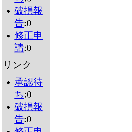
破損報
告
:0
修正申
請
:0
リンク
承認待
ち
:0
破損報
告
:0
修正申