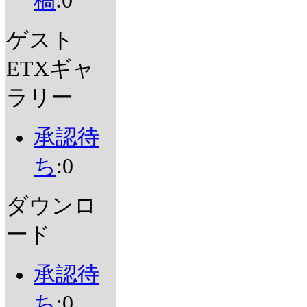
稿
:0
ゲスト
ETXギャ
ラリー
承認待
ち
:0
ダウンロ
ード
承認待
ち
:0