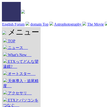
English Forum
domain Top
Astrophotography
The Movie
メニュー
TOP
ニュース
What’s New
ETXってどんな望
遠鏡?
オートスター
天体導入・追尾精
度
アクセサリ
ETXとパソコンを
つなぐ