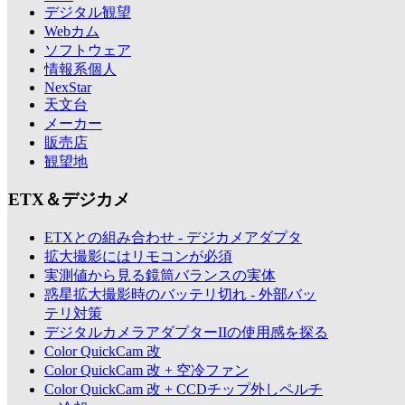
デジタル観望
Webカム
ソフトウェア
情報系個人
NexStar
天文台
メーカー
販売店
観望地
ETX＆デジカメ
ETXとの組み合わせ - デジカメアダプタ
拡大撮影にはリモコンが必須
実測値から見る鏡筒バランスの実体
惑星拡大撮影時のバッテリ切れ - 外部バッ
テリ対策
デジタルカメラアダプターIIの使用感を探る
Color QuickCam 改
Color QuickCam 改 + 空冷ファン
Color QuickCam 改 + CCDチップ外しペルチ