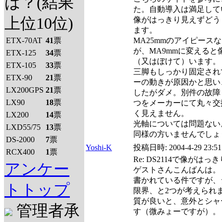
は？(結果
た。自動導入は満足して
上位10位)
像がはっきり見えずどう
ます。
ETX-70AT
41
票
MA25mmのアイピース
が、MA9mmに変える
ETX-125
34
票
（又はぼけて）います。
ETX-105
33
票
三脚もしっかり固定され
ETX-90
21
票
ーの動きが原因かと思い
LX200GPS
21
票
したがダメ。別件の故障
LX90
18
票
つをメーカーにて丸々交
く見えません。
LX200
14
票
光軸については問題ない
LXD55/75
13
票
同様の方いませんでしょ
DS-2000
7
票
Yoshi-K
投稿日時:
2004-4-29 23:51
RCX400
1
票
Re: DS2114で像がは
アンケー
ゲストさんこんばんは。
書かれている件ですが、
トトップ
限界、と2つが考えられ
質が良いと、意外とシャ
管理者承
す（微みょーですが）。