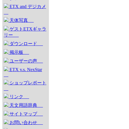
ETX and デジカメ
天体写真
ゲストETXギャラ
リー
ダウンロード
掲示板
ユーザーの声
ETX v.s. NexStar
ショップレポート
リンク
天文用語辞典
サイトマップ
お問い合わせ