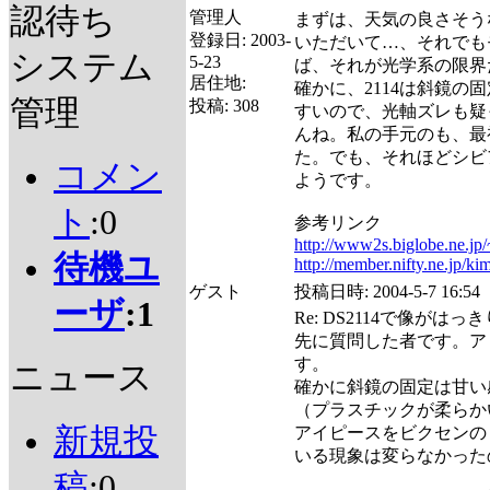
認待ち
管理人
まずは、天気の良さそう
登録日:
2003-
いただいて…、それでも
システム
5-23
ば、それが光学系の限界
居住地:
確かに、2114は斜鏡の
管理
投稿:
308
すいので、光軸ズレも疑
んね。私の手元のも、最
た。でも、それほどシビ
コメン
ようです。
ト
:0
参考リンク
http://www2s.biglobe.ne.jp/
待機ユ
http://member.nifty.ne.jp/ki
ゲスト
投稿日時:
2004-5-7 16:54
ーザ
:1
Re: DS2114で像がは
先に質問した者です。ア
す。
ニュース
確かに斜鏡の固定は甘い
（プラスチックが柔らか
新規投
アイピースをビクセンの
いる現象は変らなかった
稿
:0