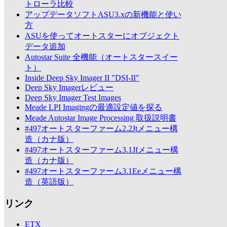
トローラ比較
アップデータソフトASU3.xの新機能と使い
方
ASUを使ってオートスターにオブジェクト
データ追加
Autostar Suite 全機能（オートスタースイー
ト）
Inside Deep Sky Imager II "DSI-II"
Deep Sky Imagerレビュー
Deep Sky Imager Test Images
Meade LPI Imagingの最適設定値を探る
Meade Autostar Image Processing 取扱説明書
#497オートスターファーム2.2Jtメニュー構
造（カナ版）
#497オートスターファーム3.1Jfメニュー構
造（カナ版）
#497オートスターファーム3.1Eeメニュー構
造（英語版）
リンク
ETX