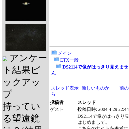
メイン
アンケー
ETX一般
DS2114で像がはっきり見えませ
ト結果ピ
ん
ックアッ
スレッド表示
|
新しいものか
前の
プ
ら
投稿者
スレッド
持ってい
ゲスト
投稿日時:
2004-4-29 22:44
る望遠鏡
DS2114で像がはっきり
はじめまして。
こちらのサイトを参考に、