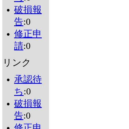
破損報
告
:0
修正申
請
:0
リンク
承認待
ち
:0
破損報
告
:0
修正申