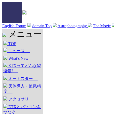
English Forum
domain Top
Astrophotography
The Movie
メニュー
TOP
ニュース
What’s New
ETXってどんな望
遠鏡?
オートスター
天体導入・追尾精
度
アクセサリ
ETXとパソコンを
つなぐ