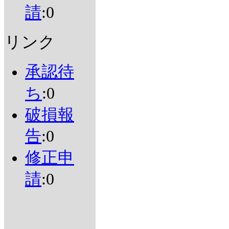
請
:0
リンク
承認待
ち
:0
破損報
告
:0
修正申
請
:0