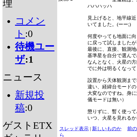
理
ハハハッハ
見上げると、地平線近
コメン
いてました。(ーー;)
ト
:0
何度やっても地面に向
に戻って試しましたが
待機ユー
最後に、直接、観測地
基準星を自分で選んで
ザ
:1
なんとなく、火星の方
でに外は明るくなってま
ニュース
設置から天体観測まで
違い、経緯台モードの
新規投
大変なのですね。身に
儀モードは無い）
稿
:0
懲りずに、暫く使ってみ
いつ、火星を見れるか
ゲストETX
スレッド表示
|
新しいものか
前の
ら