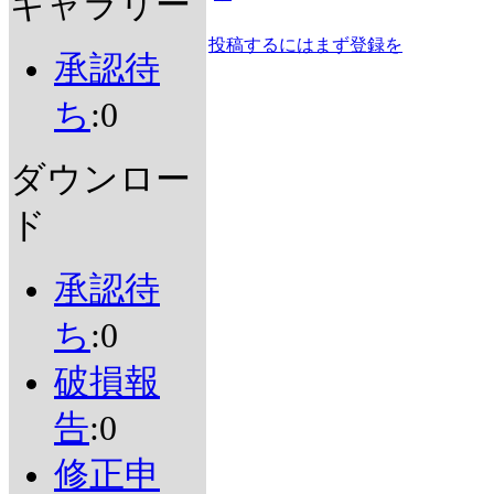
ギャラリー
投稿するにはまず登録を
承認待
ち
:0
ダウンロー
ド
承認待
ち
:0
破損報
告
:0
修正申