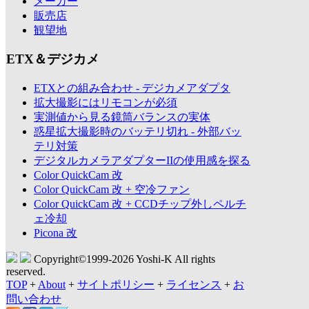
メーカー
販売店
観望地
ETX＆デジカメ
ETXとの組み合わせ - デジカメアダプタ
拡大撮影にはリモコンが必須
実測値から見る鏡筒バランスの実体
惑星拡大撮影時のバッテリ切れ - 外部バッ
テリ対策
デジタルカメラアダプターIIの使用感を探る
Color QuickCam 改
Color QuickCam 改 + 空冷ファン
Color QuickCam 改 + CCDチップ外しペルチ
ェ冷却
Picona 改
Copyright©1999-
2026 Yoshi-K All rights
reserved.
TOP
+
About
+
サイトポリシー
+
ライセンス
+
お
問い合わせ