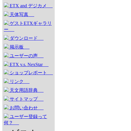
ETX and デジカメ
天体写真
ゲストETXギャラリ
ー
ダウンロード
掲示板
ユーザーの声
ETX v.s. NexStar
ショップレポート
リンク
天文用語辞典
サイトマップ
お問い合わせ
ユーザー登録って
何？