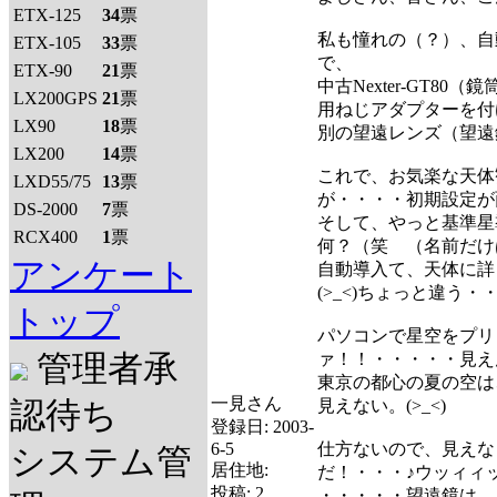
ETX-125
34
票
私も憧れの（？）、自
ETX-105
33
票
で、
ETX-90
21
票
中古Nexter-GT8
LX200GPS
21
票
用ねじアダプターを付
LX90
18
票
別の望遠レンズ（望遠
LX200
14
票
これで、お気楽な天体
LXD55/75
13
票
が・・・・初期設定が面
DS-2000
7
票
そして、やっと基準星
RCX400
1
票
何？（笑 （名前だけ
アンケート
自動導入て、天体に詳
(>_<)ちょっと違う・
トップ
パソコンで星空をプリ
管理者承
ァ！！・・・・・見え
東京の都心の夏の空は
一見さん
認待ち
見えない。(>_<)
登録日:
2003-
6-5
仕方ないので、見えな
システム管
居住地:
だ！・・・♪ウッィィ
投稿:
2
・・・・・望遠鏡は、