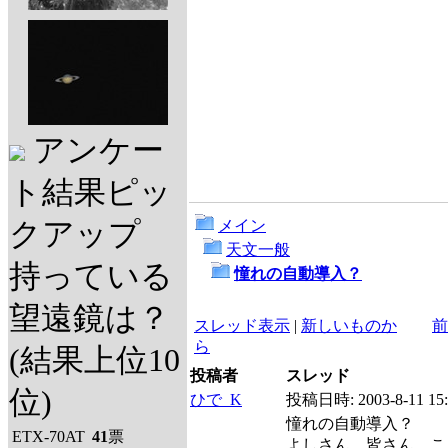
アンケー
ト結果ピッ
クアップ
メイン
天文一般
持っている
憧れの自動導入？
望遠鏡は？
スレッド表示
|
新しいものか
前
ら
(結果上位10
投稿者
スレッド
位)
ひで_K
投稿日時:
2003-8-11 15
憧れの自動導入？
ETX-70AT
41
票
よしさん、皆さん、こ