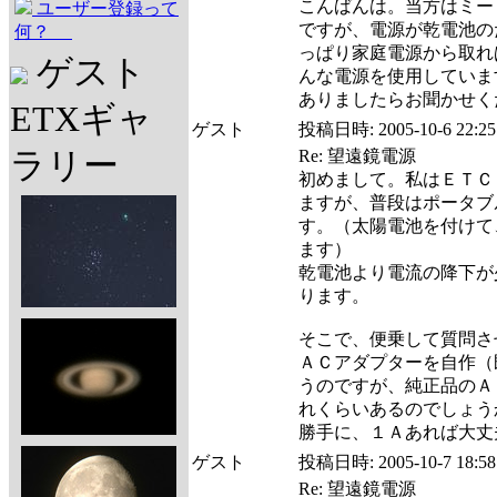
こんばんは。当方はミード
ユーザー登録って
ですが、電源が乾電池の
何？
っぱり家庭電源から取れ
ゲスト
んな電源を使用していま
ありましたらお聞かせく
ETXギャ
ゲスト
投稿日時:
2005-10-6 22:25
ラリー
Re: 望遠鏡電源
初めまして。私はＥＴＣ
ますが、普段はポータブ
す。（太陽電池を付けて
ます）
乾電池より電流の降下が
ります。
そこで、便乗して質問さ
ＡＣアダプターを自作（
うのですが、純正品のＡ
れくらいあるのでしょう
勝手に、１Ａあれば大丈
ゲスト
投稿日時:
2005-10-7 18:58
Re: 望遠鏡電源