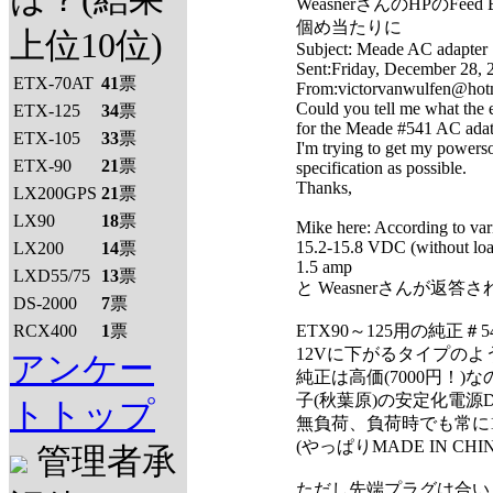
WeasnerさんのHPのFeed Ba
個め当たりに
上位10位)
Subject: Meade AC adapter
Sent:Friday, December 28, 
ETX-70AT
41
票
From:victorvanwulfen@hotm
Could you tell me what the e
ETX-125
34
票
for the Meade #541 AC adat
ETX-105
33
票
I'm trying to get my powers
ETX-90
21
票
specification as possible.
Thanks,
LX200GPS
21
票
LX90
18
票
Mike here: According to vari
15.2-15.8 VDC (without lo
LX200
14
票
1.5 amp
LXD55/75
13
票
と Weasnerさんが返答
DS-2000
7
票
RCX400
1
票
ETX90～125用の純正＃
12Vに下がるタイプのよ
アンケー
純正は高価(7000円！)
子(秋葉原)の安定化電源D
トトップ
無負荷、負荷時でも常に1
(やっぱりMADE IN C
管理者承
ただし先端プラグは合い