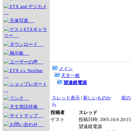
ETX and デジカメ
天体写真
ゲストETXギャラ
リー
ダウンロード
掲示板
ユーザーの声
メイン
ETX v.s. NexStar
天文一般
望遠鏡電源
ショップレポート
スレッド表示
|
新しいものか
前の
リンク
ら
天文用語辞典
投稿者
スレッド
サイトマップ
ゲスト
投稿日時:
2005-10-6 20:15
お問い合わせ
望遠鏡電源