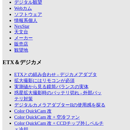
デジタル観望
Webカム
ソフトウェア
情報系個人
NexStar
天文台
メーカー
販売店
観望地
ETX＆デジカメ
ETXとの組み合わせ - デジカメアダプタ
拡大撮影にはリモコンが必須
実測値から見る鏡筒バランスの実体
惑星拡大撮影時のバッテリ切れ - 外部バッ
テリ対策
デジタルカメラアダプターIIの使用感を探る
Color QuickCam 改
Color QuickCam 改 + 空冷ファン
Color QuickCam 改 + CCDチップ外しペルチ
ェ冷却