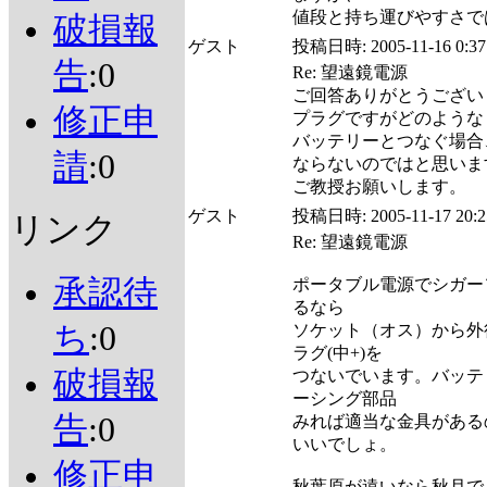
値段と持ち運びやすさで
破損報
ゲスト
投稿日時:
2005-11-16 0:37
告
:0
Re: 望遠鏡電源
ご回答ありがとうござい
修正申
プラグですがどのような
バッテリーとつなぐ場合
請
:0
ならないのではと思いま
ご教授お願いします。
ゲスト
投稿日時:
2005-11-17 20:2
リンク
Re: 望遠鏡電源
承認待
ポータブル電源でシガー
るなら
ち
:0
ソケット（オス）から外径5
ラグ(中+)を
破損報
つないでいます。バッテ
ーシング部品
告
:0
みれば適当な金具がある
いいでしょ。
修正申
秋葉原が遠いなら秋月で