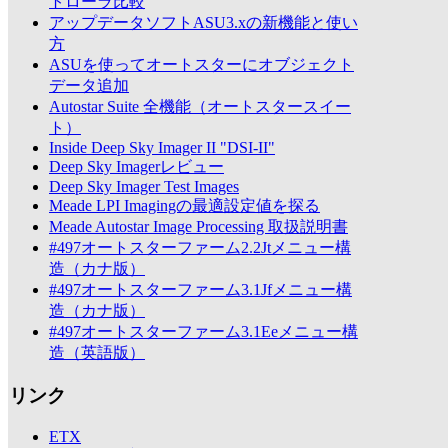
トローラ比較
アップデータソフトASU3.xの新機能と使い
方
ASUを使ってオートスターにオブジェクト
データ追加
Autostar Suite 全機能（オートスタースイー
ト）
Inside Deep Sky Imager II "DSI-II"
Deep Sky Imagerレビュー
Deep Sky Imager Test Images
Meade LPI Imagingの最適設定値を探る
Meade Autostar Image Processing 取扱説明書
#497オートスターファーム2.2Jtメニュー構
造（カナ版）
#497オートスターファーム3.1Jfメニュー構
造（カナ版）
#497オートスターファーム3.1Eeメニュー構
造（英語版）
リンク
ETX