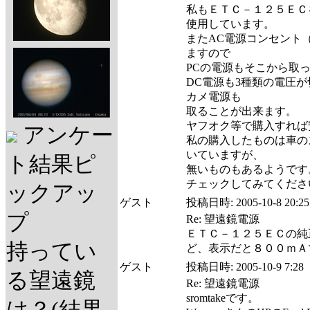
私もＥＴＣ－１２５ＥＣ
使用しています。
またAC電源コンセント
ますので
PCの電源もそこから取
DC電源も3種類の電圧
カメ電源も
取ることが出来ます。
ヤフオク等で購入すれば
アンケー
私の購入したものは車の
いていますが、
ト結果ピ
無いものもあるようです
チェックしてみてくだ
ックアッ
ゲスト
投稿日時:
2005-10-8 20:25
プ
Re: 望遠鏡電源
ＥＴＣ－１２５ＥＣの純
持ってい
ど、表示だと８００ｍＡ
ゲスト
投稿日時:
2005-10-9 7:28
る望遠鏡
Re: 望遠鏡電源
sromtakeです。
は？(結果