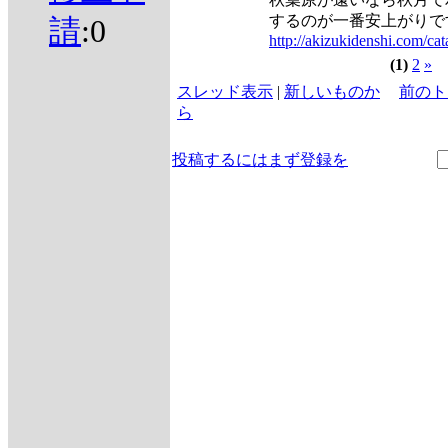
するのが一番安上がりで
請
:0
http://akizukidenshi.com/cat
(1)
2
»
スレッド表示
|
新しいものか
前のト
ら
投稿するにはまず登録を