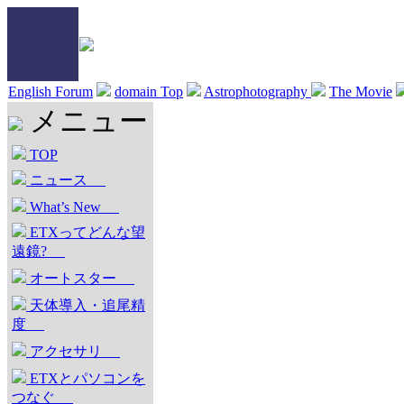
English Forum
domain Top
Astrophotography
The Movie
メニュー
TOP
ニュース
What’s New
ETXってどんな望
遠鏡?
オートスター
天体導入・追尾精
度
アクセサリ
ETXとパソコンを
つなぐ