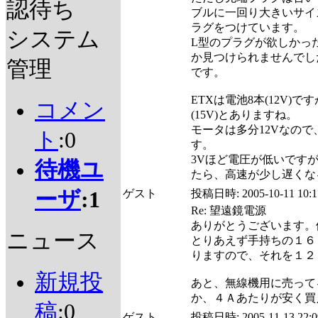
認待ち
ブルに一回り大きいサイズ
ラグをつけています。
システム
L型のプラグが欲しかっ
か見つけられませんでし
管理
です。
ETXは電池8本(12V)です
コメン
(15V)とありますね。
モータは多分12Vなので、
ト
:0
す。
3Vほど電圧が低いです
待機ユ
たら、高速が少し遅くな
ーザ
:1
ゲスト
投稿日時:
2005-10-11 10:1
Re: 望遠鏡電源
ありがとうございます。
ニュース
とりあえず手持ちの１６
りますので、それを１２
新規投
あと、無線機用に売って
か、４Ａあたりが安く買
稿
:0
ゲスト
投稿日時:
2005-11-13 22:0