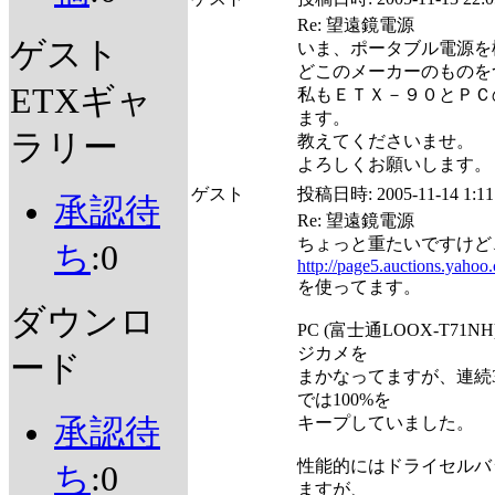
Re: 望遠鏡電源
ゲスト
いま、ポータブル電源を
どこのメーカーのものを
ETXギャ
私もＥＴＸ－９０とＰＣ
ます。
ラリー
教えてくださいませ。
よろしくお願いします。
ゲスト
投稿日時:
2005-11-14 1:11
承認待
Re: 望遠鏡電源
ちょっと重たいですけど
ち
:0
http://page5.auctions.yahoo
を使ってます。
ダウンロ
PC (富士通LOOX-T71
ジカメを
ード
まかなってますが、連続
では100%を
承認待
キープしていました。
性能的にはドライセルバ
ち
:0
ますが、