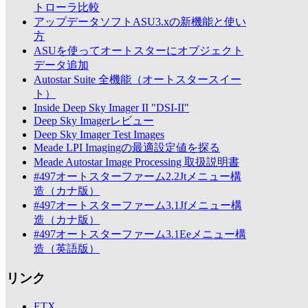
トローラ比較
アップデータソフトASU3.xの新機能と使い
方
ASUを使ってオートスターにオブジェクト
データ追加
Autostar Suite 全機能（オートスタースイー
ト）
Inside Deep Sky Imager II "DSI-II"
Deep Sky Imagerレビュー
Deep Sky Imager Test Images
Meade LPI Imagingの最適設定値を探る
Meade Autostar Image Processing 取扱説明書
#497オートスターファーム2.2Jtメニュー構
造（カナ版）
#497オートスターファーム3.1Jfメニュー構
造（カナ版）
#497オートスターファーム3.1Eeメニュー構
造（英語版）
リンク
ETX