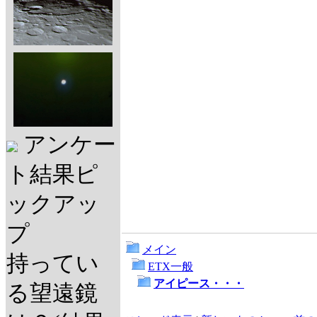
アンケー
ト結果ピ
ックアッ
プ
メイン
持ってい
ETX一般
アイピース・・・
る望遠鏡