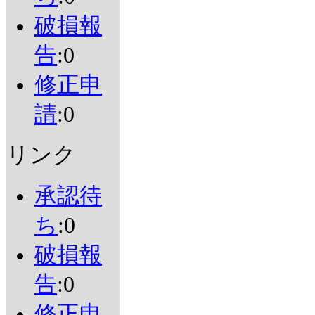
破損報
告
:0
修正申
請
:0
リンク
承認待
ち
:0
破損報
告
:0
修正申