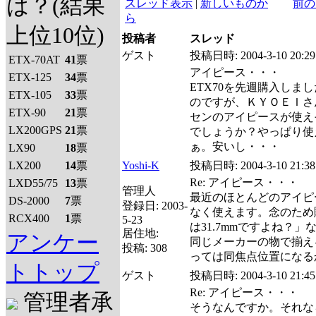
は？(結果
スレッド表示
|
新しいものか
前の
ら
上位10位)
投稿者
スレッド
ゲスト
投稿日時:
2004-3-10 20:29
ETX-70AT
41
票
アイピース・・・
ETX-125
34
票
ETX70を先週購入しま
ETX-105
33
票
のですが、ＫＹＯＥＩさ
ETX-90
21
票
センのアイピースが使え
LX200GPS
21
票
でしょうか？やっぱり使
ぁ。安いし・・・
LX90
18
票
LX200
14
票
Yoshi-K
投稿日時:
2004-3-10 21:38
Re: アイピース・・・
LXD55/75
13
票
管理人
最近のほとんどのアイピー
DS-2000
7
票
登録日:
2003-
なく使えます。念のため
RCX400
1
票
5-23
は31.7mmですよね？
居住地:
アンケー
同じメーカーの物で揃え
投稿:
308
っては同焦点位置になる
トトップ
ゲスト
投稿日時:
2004-3-10 21:45
Re: アイピース・・・
管理者承
そうなんですか。それな