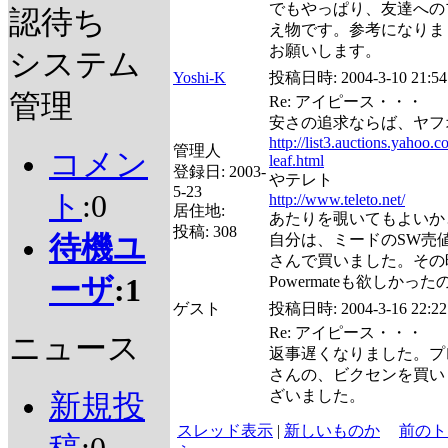
でもやっぱり、友達への
認待ち
え物です。参考になりま
お願いします。
システム
Yoshi-K
投稿日時:
2004-3-10 21:54
管理
Re: アイピース・・・
安さの追求ならば、ヤフ
http://list3.auctions.yahoo.
管理人
コメン
leaf.html
登録日:
2003-
やテレト
5-23
ト
:0
http://www.teleto.net/
居住地:
あたりを覗いてもよいか
投稿:
308
待機ユ
自分は、ミードのSW売
さんで買いました。その
ーザ
:1
Powermateも欲しかっ
ゲスト
投稿日時:
2004-3-16 22:22
Re: アイピース・・・
ニュース
返事遅くなりました。プ
さんの、ビクセンを買い
ざいました。
新規投
スレッド表示
|
新しいものか
前のト