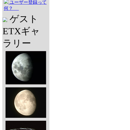
ユーザー登録って
何？
ゲスト
ETXギャ
ラリー