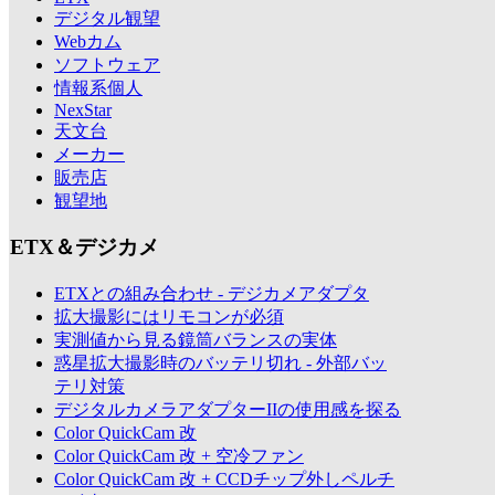
デジタル観望
Webカム
ソフトウェア
情報系個人
NexStar
天文台
メーカー
販売店
観望地
ETX＆デジカメ
ETXとの組み合わせ - デジカメアダプタ
拡大撮影にはリモコンが必須
実測値から見る鏡筒バランスの実体
惑星拡大撮影時のバッテリ切れ - 外部バッ
テリ対策
デジタルカメラアダプターIIの使用感を探る
Color QuickCam 改
Color QuickCam 改 + 空冷ファン
Color QuickCam 改 + CCDチップ外しペルチ