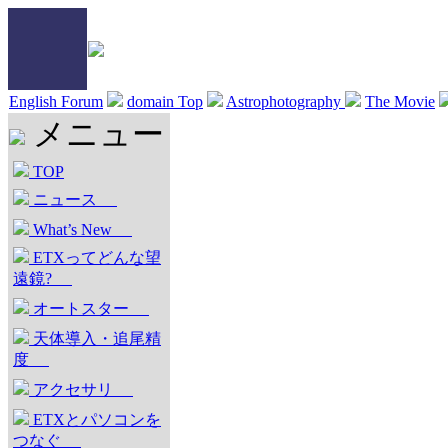
English Forum
domain Top
Astrophotography
The Movie
メニュー
TOP
ニュース
What’s New
ETXってどんな望
遠鏡?
オートスター
天体導入・追尾精
度
アクセサリ
ETXとパソコンを
つなぐ