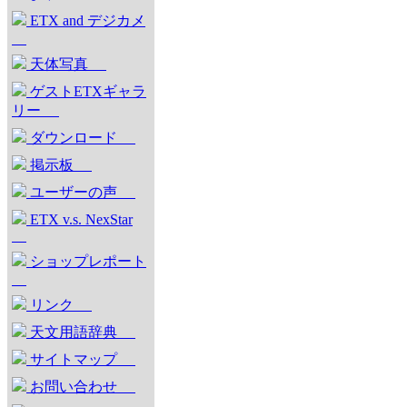
ETX and デジカメ
天体写真
ゲストETXギャラ
リー
ダウンロード
掲示板
ユーザーの声
ETX v.s. NexStar
ショップレポート
リンク
天文用語辞典
サイトマップ
お問い合わせ