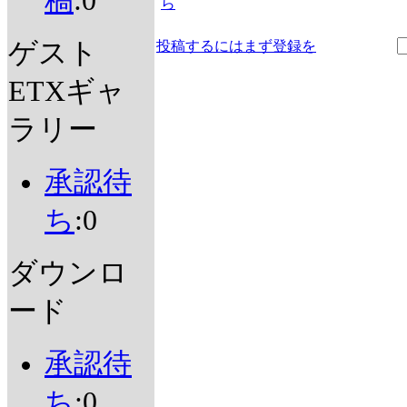
稿
:0
ら
ゲスト
投稿するにはまず登録を
ETXギャ
ラリー
承認待
ち
:0
ダウンロ
ード
承認待
ち
:0