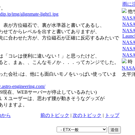
雨に
す。
他
.dip.jp/img/alignmate-light1.jpg
NASA 
NASA t
、表が方位磁石で、裏が水準器と書いてあるし、
NASA 
わせてからレベルを出すと書いてありますが、
Launc
先に合わせた方が、方位磁石が正確に反応するみたいで
NASA S
NASA E
NASA S
は「コレは便利に違いない！」と思ったけど、
時
ると、まぁ、、こんなモノか．．．ってカンジでした。
NASA
った会社↓は、他にも面白いモノをいっぱい使っていま
太平洋標
.astro-engineering.com/
.12.09現在、WEBサーバーが停止しているみたい)
ＬＸユーザーは、思わず腰が動きそうなグッズが
ありますよ。
のから
前のトピック
|
次のトピック
|
トップ