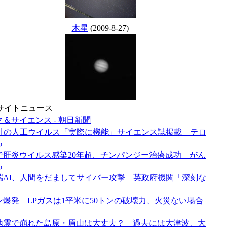
木星
(2009-8-27)
サイトニュース
＆サイエンス - 朝日新聞
設計の人工ウイルス「実際に機能」サイエンス誌掲載 テロ
も
で肝炎ウイルス感染20年超、チンパンジー治療成功 がん
も
端AI、人間をだましてサイバー攻撃 英政府機関「深刻な
」
ン爆発 LPガスは1平米に50トンの破壊力、火災ない場合
地震で崩れた島原・眉山は大丈夫？ 過去には大津波、大