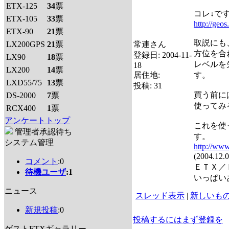
ETX-125
34
票
コレ↓で
ETX-105
33
票
http://geos
ETX-90
21
票
取説にも
LX200GPS
21
票
常連さん
方位を合
登録日:
2004-11-
LX90
18
票
レベルを
18
LX200
14
票
居住地:
す。
LXD55/75
13
票
投稿:
31
買う前に
DS-2000
7
票
使ってみ
RCX400
1
票
アンケートトップ
これを使
管理者承認待ち
す。
システム管理
http://www
(2004
コメント
:0
ＥＴＸ／
待機ユーザ
:1
いっぱい
ニュース
スレッド表示
|
新しいも
新規投稿
:0
投稿するにはまず登録を
ゲストETXギャラリー