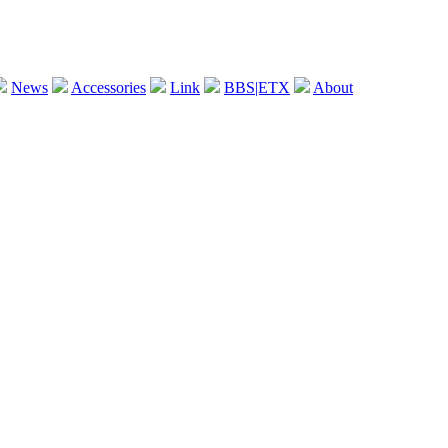
News
Accessories
Link
BBS|ETX
About