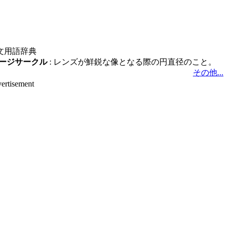
文用語辞典
ージサークル
: レンズが鮮鋭な像となる際の円直径のこと。
その他...
ertisement