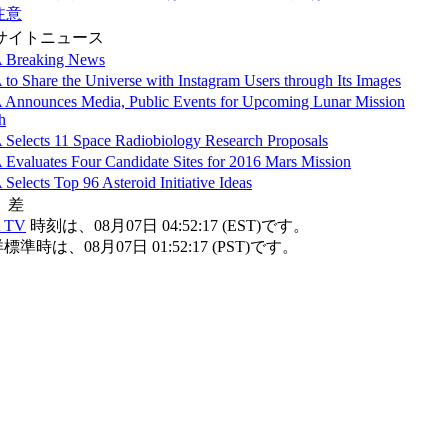
注意
サイトニュース
Breaking News
o Share the Universe with Instagram Users through Its Images
Announces Media, Public Events for Upcoming Lunar Mission
h
elects 11 Space Radiobiology Research Proposals
valuates Four Candidate Sites for 2016 Mars Mission
elects Top 96 Asteroid Initiative Ideas
 差
 TV
時刻は、08月07日 04:52:17 (EST)です。
準時は、08月07日 01:52:17 (PST)です。