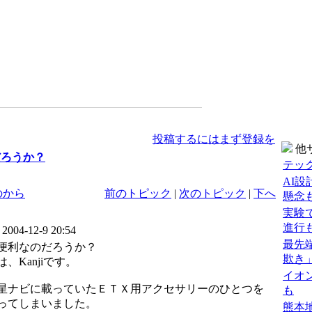
投稿するにはまず登録を
他
だろうか？
テック
AI
のから
前のトピック
|
次のトピック
|
下へ
懸念
実験
進行
:
2004-12-9 20:54
最先
便利なのだろうか？
欺き
、Kanjiです。
イオ
星ナビに載っていたＥＴＸ用アクセサリーのひとつを
も
ってしまいました。
熊本