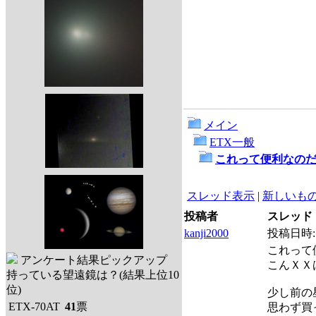
メイン
ETX一般
これって便利なの
スレッド表示
|
新しいも
投稿者
スレッド
kanji2000
投稿日時
これって
アンケート結果ピックアップ
こんＸＸは
持っている望遠鏡は？(結果上位10
位)
少し前の
ETX-70AT
41
票
思わず買