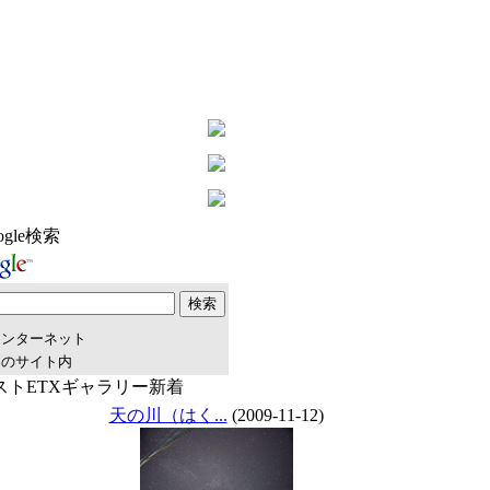
ogle検索
インターネット
このサイト内
ストETXギャラリー新着
天の川（はく...
(2009-11-12)