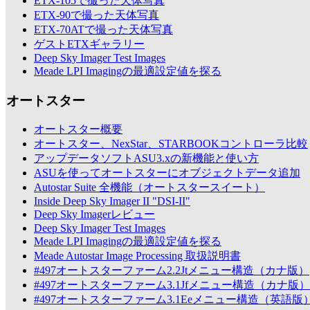
ETX-105で撮った天体写真
ETX-90で撮った天体写真
ETX-70ATで撮った天体写真
ゲストETXギャラリー
Deep Sky Imager Test Images
Meade LPI Imagingの最適設定値を探る
オートスター
オートスター概要
オートスター、NexStar、STARBOOKコントローラ比較
アップデータソフトASU3.xの新機能と使い方
ASUを使ってオートスターにオブジェクトデータ追加
Autostar Suite 全機能（オートスタースイート）
Inside Deep Sky Imager II "DSI-II"
Deep Sky Imagerレビュー
Deep Sky Imager Test Images
Meade LPI Imagingの最適設定値を探る
Meade Autostar Image Processing 取扱説明書
#497オートスターファーム2.2Jtメニュー構造（カナ版）
#497オートスターファーム3.1Jfメニュー構造（カナ版）
#497オートスターファーム3.1Eeメニュー構造（英語版