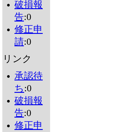
破損報
告
:0
修正申
請
:0
リンク
承認待
ち
:0
破損報
告
:0
修正申