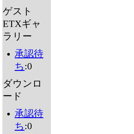
ゲスト
ETXギャ
ラリー
承認待
ち
:0
ダウンロ
ード
承認待
ち
:0