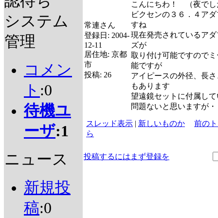
認待ち
こんにちわ！ （夜でし
ビクセンの３６．４アダ
システム
すね
常連さん
現在発売されているアダ
登録日:
2004-
管理
12-11
ズが
居住地:
京都
取り付け可能ですのでミ
市
コメン
能ですが
投稿:
26
アイピースの外径、長さ
ト
:0
もあります
望遠鏡セットに付属して
待機ユ
問題ないと思いますが・
スレッド表示
|
新しいものか
前のト
ーザ
:1
ら
ニュース
投稿するにはまず登録を
新規投
稿
:0