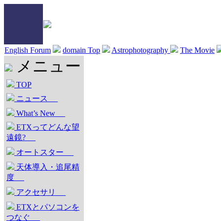
English Forum
domain Top
Astrophotography
The Movie
メニュー
TOP
ニュース
What’s New
ETXってどんな望
遠鏡?
オートスター
天体導入・追尾精
度
アクセサリ
ETXとパソコンを
つなぐ