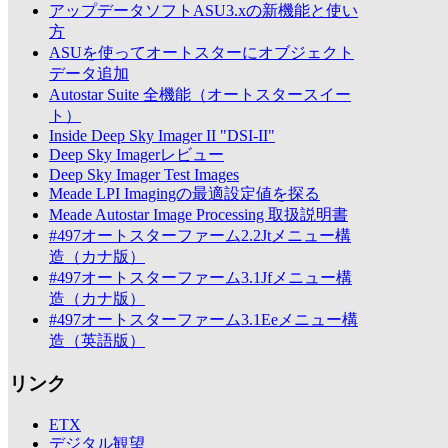
アップデータソフトASU3.xの新機能と使い
方
ASUを使ってオートスターにオブジェクト
データ追加
Autostar Suite 全機能（オートスタースイー
ト）
Inside Deep Sky Imager II "DSI-II"
Deep Sky Imagerレビュー
Deep Sky Imager Test Images
Meade LPI Imagingの最適設定値を探る
Meade Autostar Image Processing 取扱説明書
#497オートスターファーム2.2Jtメニュー構
造（カナ版）
#497オートスターファーム3.1Jfメニュー構
造（カナ版）
#497オートスターファーム3.1Eeメニュー構
造（英語版）
リンク
ETX
デジタル観望