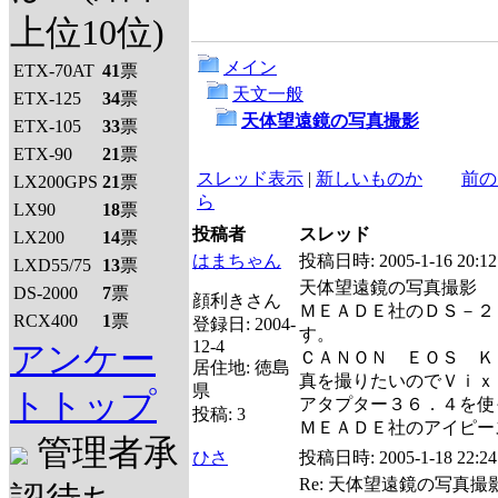
上位10位)
メイン
ETX-70AT
41
票
天文一般
ETX-125
34
票
天体望遠鏡の写真撮影
ETX-105
33
票
ETX-90
21
票
スレッド表示
|
新しいものか
前の
LX200GPS
21
票
ら
LX90
18
票
投稿者
スレッド
LX200
14
票
はまちゃん
投稿日時:
2005-1-16 20:12
LXD55/75
13
票
天体望遠鏡の写真撮影
DS-2000
7
票
顔利きさん
ＭＥＡＤＥ社のＤＳ－２
RCX400
1
票
登録日:
2004-
す。
12-4
アンケー
ＣＡＮＯＮ ＥＯＳ Ｋ
居住地:
徳島
真を撮りたいのでＶｉｘ
県
トトップ
アタプター３６．４を使
投稿:
3
ＭＥＡＤＥ社のアイピー
管理者承
ひさ
投稿日時:
2005-1-18 22:24
Re: 天体望遠鏡の写真撮