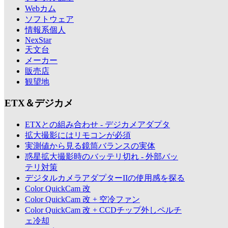
Webカム
ソフトウェア
情報系個人
NexStar
天文台
メーカー
販売店
観望地
ETX＆デジカメ
ETXとの組み合わせ - デジカメアダプタ
拡大撮影にはリモコンが必須
実測値から見る鏡筒バランスの実体
惑星拡大撮影時のバッテリ切れ - 外部バッ
テリ対策
デジタルカメラアダプターIIの使用感を探る
Color QuickCam 改
Color QuickCam 改 + 空冷ファン
Color QuickCam 改 + CCDチップ外しペルチ
ェ冷却