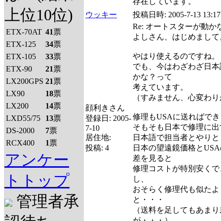
存在しています。
上位10位)
ウッキー
投稿日時:
2005-7-13 13:17
Re: オートスターが動
ETX-70AT
41
票
よしさん、はじめまして
ETX-125
34
票
やはり使えるのですね。
ETX-105
33
票
でも、今はわざわざ日本
ETX-90
21
票
かな？って
LX200GPS
21
票
考えています。
LX90
18
票
（すみません、心変わり
LX200
14
票
顔利きさん
修理もUSAに送ればで
LXD55/75
13
票
登録日:
2005-
そもそも日本で修理に出
7-10
DS-2000
7
票
居住地:
日本語で担当者とやりと
RCX400
1
票
投稿:
4
日本の望遠鏡価格とUS
アンケー
差を見ると
修理コストが特別安くで
トトップ
し、
おそらく修理代も似たよ
管理者承
と・・・
（送料を足してもあまり
が・・・）