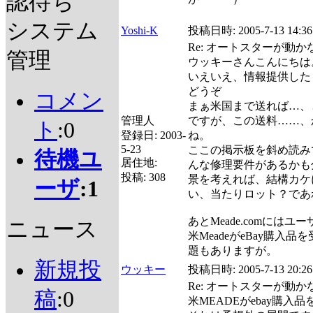
認待ち
システム
Yoshi-K
投稿日時:
2005-7-13 14:36
Re: オートスターが動
管理
ウッキーさんこんにちは
いえいえ、情報提供した
どうぞ
コメン
まぁ米国まで送れば…、
管理人
ですが、この送料……、
ト
:0
登録日:
2003-
ね。
5-23
ここの掲示板を斜め読み
待機ユ
居住地:
んな修理要件があるかも
投稿:
308
景を考えれば、結構カケ
ーザ
:1
い、当たりロット？であ
あとMeade.comには
ニュース
米MeadeがeBay購入
題もありますが。
新規投
ウッキー
投稿日時:
2005-7-13 20:26
Re: オートスターが動
稿
:0
米MEADEがebay購