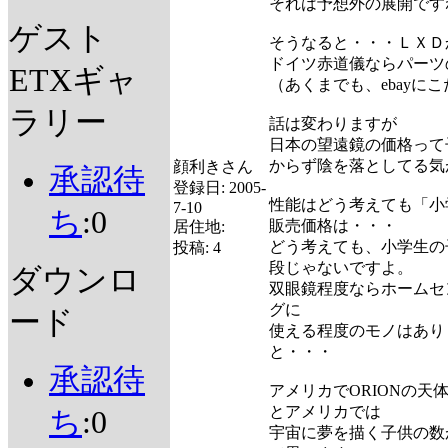
それは予想外の展開です
ゲスト
そうなると・・・ＬＸＤ
ドイツ赤道儀ならパーツ
ETXギャ
（あくまでも、ebayに
ラリー
話は変わりますが
日本の望遠鏡の価格って
からず陰を落としてる気
顔利きさん
承認待
登録日:
2005-
性能はどう考えても「小学
7-10
ち
:0
販売価格は・・・
居住地:
どう考えても、小学生の
投稿:
4
段じゃないですよ。
ダウンロ
双眼鏡程度ならホームセ
グに
ード
使える程度のモノはあり
と・・・
承認待
アメリカでORIONの天
とアメリカでは
ち
:0
宇宙に夢を描く子供の数