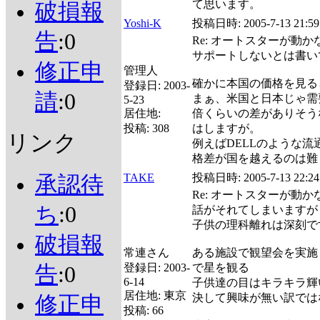
て思います。
破損報
Yoshi-K
投稿日時:
2005-7-13 21:59
告
:0
Re: オートスターが動
サポートしないとは書い
修正申
管理人
確かに本国の価格を見る
登録日:
2003-
請
:0
まぁ、米国と日本じゃ需
5-23
居住地:
倍くらいの差がありそう
投稿:
308
はしますが。
リンク
例えばDELLのような
格差が国を越えるのは難
TAKE
投稿日時:
2005-7-13 22:24
承認待
Re: オートスターが動
ち
:0
話がそれてしまいますが
子供の理科離れは深刻で
破損報
常連さん
ある施設で観望会を実施
登録日:
2003-
で星を観る
告
:0
6-14
子供達の目はキラキラ輝
居住地:
東京
決して興味が無い訳では
修正申
投稿:
66