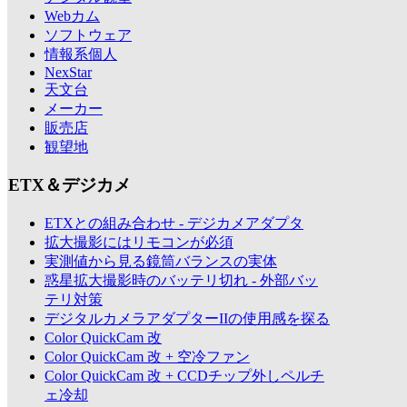
Webカム
ソフトウェア
情報系個人
NexStar
天文台
メーカー
販売店
観望地
ETX＆デジカメ
ETXとの組み合わせ - デジカメアダプタ
拡大撮影にはリモコンが必須
実測値から見る鏡筒バランスの実体
惑星拡大撮影時のバッテリ切れ - 外部バッ
テリ対策
デジタルカメラアダプターIIの使用感を探る
Color QuickCam 改
Color QuickCam 改 + 空冷ファン
Color QuickCam 改 + CCDチップ外しペルチ
ェ冷却