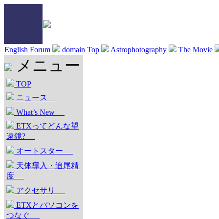
English Forum
domain Top
Astrophotography
The Movie
メニュー
TOP
ニュース
What’s New
ETXってどんな望
遠鏡?
オートスター
天体導入・追尾精
度
アクセサリ
ETXとパソコンを
つなぐ