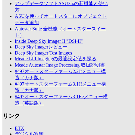
アップデータソフトASU3.xの新機能と使い
方
ASUを使ってオートスターにオブジェクト
データ追加
Autostar Suite 全機能（オートスタースイー
ト）
Inside Deep Sky Imager II "DSI-II"
Deep Sky Imagerレビュー
Deep Sky Imager Test Images
Meade LPI Imagingの最適設定値を探る
Meade Autostar Image Processing 取扱説明書
#497オートスターファーム2.2Jtメニュー構
造（カナ版）
#497オートスターファーム3.1Jfメニュー構
造（カナ版）
#497オートスターファーム3.1Eeメニュー構
造（英語版）
リンク
ETX
デジタル観望