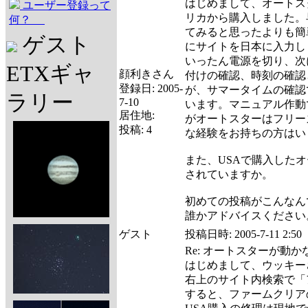
はじめまして、オートスタ
ユーザー登録って
リカから購入しました。
何？
てみると思ったよりも簡
ゲスト
にサイトを日本に入力し
いったん電源を切り、次
ETXギャ
顔利きさん
付けの確認、時刻の確認
登録日:
2005-
が、サマータイムの確認
ラリー
7-10
います。マニュアル作動
居住地:
がオートスターはフリー
投稿:
4
な経験をお持ちの方はい
また、USAで購入した
されていますか。
初めての投稿がこんなん
誰かアドバイスください
ゲスト
投稿日時:
2005-7-11 2:50
Re: オートスターが動
はじめまして、ウッキー
右上のサイト内検索で「
すると、ファームクリア