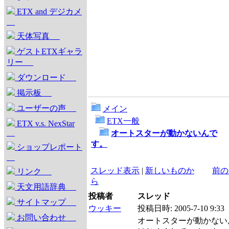
ETX and デジカメ
天体写真
ゲストETXギャラ
リー
ダウンロード
掲示板
ユーザーの声
メイン
ETX一般
ETX v.s. NexStar
オートスターが動かないんで
す。
ショップレポート
スレッド表示
|
新しいものか
前の
リンク
ら
天文用語辞典
投稿者
スレッド
サイトマップ
ウッキー
投稿日時:
2005-7-10 9:33
お問い合わせ
オートスターが動かない