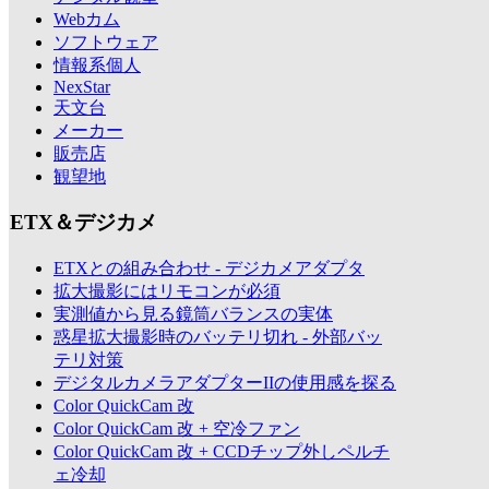
Webカム
ソフトウェア
情報系個人
NexStar
天文台
メーカー
販売店
観望地
ETX＆デジカメ
ETXとの組み合わせ - デジカメアダプタ
拡大撮影にはリモコンが必須
実測値から見る鏡筒バランスの実体
惑星拡大撮影時のバッテリ切れ - 外部バッ
テリ対策
デジタルカメラアダプターIIの使用感を探る
Color QuickCam 改
Color QuickCam 改 + 空冷ファン
Color QuickCam 改 + CCDチップ外しペルチ
ェ冷却