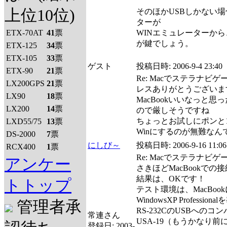
上位10位)
そのほかUSBしかない場合
ターが
ETX-70AT
41
票
WINエミュレーターか
が鍵でしょう。
ETX-125
34
票
ETX-105
33
票
ゲスト
投稿日時:
2006-9-4 23:40
ETX-90
21
票
Re: Macでステラナビゲ
LX200GPS
21
票
レスありがとうございま
LX90
18
票
MacBookいいなっと思
LX200
14
票
ので厳しそうですね
ちょっとお試しにポンと
LXD55/75
13
票
Winにするのが無難なん
DS-2000
7
票
にしび～
投稿日時:
2006-9-16 11:06
RCX400
1
票
Re: Macでステラナビゲ
アンケー
さきほどMacBookで
結果は、OKです！
トトップ
テスト環境は、MacBookにBo
WindowsXP Profession
管理者承
RS-232CのUSBへのコン
常連さん
USA-19（もうかなり
登録日:
2003-