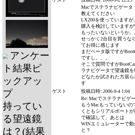
Macでステラナビゲータ
教えてください
LX200を使っています
購入を検討していますがW
もったいないというか。
せっかく2台目を買うなら
てお得に感じます
まだベータ版ですがBoot
アンケー
ですし。。。
そこで質問ですがBootC
ト結果ピ
ラナビゲータで望遠鏡を
どなたか試された方居ら
ックアッ
す
プ
ゲスト
投稿日時:
2006-9-4 1:04
Re: Macでステラナビゲ
持ってい
もうMacもっていない
くともシリアルポートが
る望遠鏡
で確認して、あとは
WINエミュレーターで
は？(結果
と？