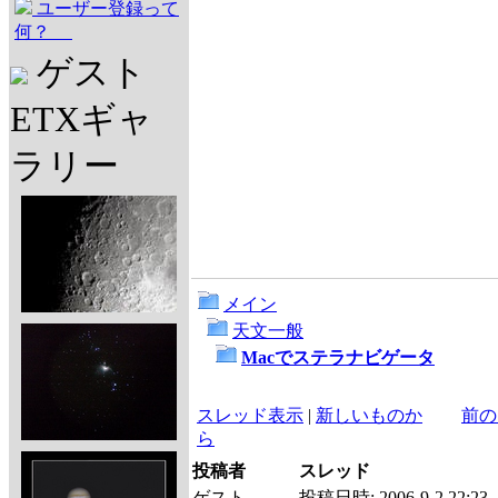
ユーザー登録って
何？
ゲスト
ETXギャ
ラリー
メイン
天文一般
Macでステラナビゲータ
スレッド表示
|
新しいものか
前の
ら
投稿者
スレッド
ゲスト
投稿日時:
2006-9-2 22:23