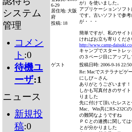
認待ち
が）を使いました。
6-29
アプリケーションソフトは
システム
居住地:
大阪
です。古いソフトで参考
府
が・・・
管理
投稿:
18
簡単ですが、私のサイト
ければお立ち寄りくださ
コメン
http://www.camp-daisuki.c
キャンプでスタートレッ
ト
:0
の３ページ目にアップし
待機ユ
ゲスト
投稿日時:
2006-9-16 22:50
Re: Macでステラナビゲ
ーザ
:1
にしび～さん
ありがとうございます！
しかも写真付きのサイト
ニュース
りました
先に付けて頂いたレスと
Mac、Win共にRS-23
新規投
の難関なようですね
ＰＣとの連携に関しては
稿
:0
とが分かりました