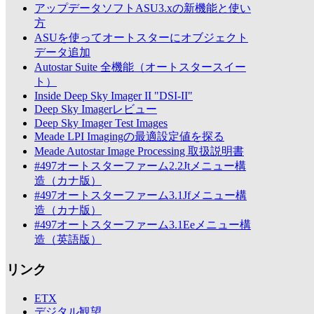
アップデータソフトASU3.xの新機能と使い
方
ASUを使ってオートスターにオブジェクト
データ追加
Autostar Suite 全機能（オートスタースイー
ト）
Inside Deep Sky Imager II "DSI-II"
Deep Sky Imagerレビュー
Deep Sky Imager Test Images
Meade LPI Imagingの最適設定値を探る
Meade Autostar Image Processing 取扱説明書
#497オートスターファーム2.2Jtメニュー構
造（カナ版）
#497オートスターファーム3.1Jfメニュー構
造（カナ版）
#497オートスターファーム3.1Eeメニュー構
造（英語版）
リンク
ETX
デジタル観望