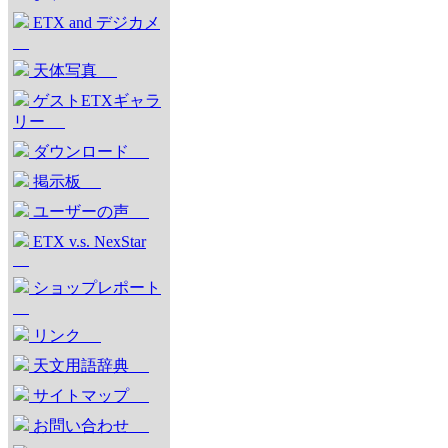
ETX and デジカメ
天体写真
ゲストETXギャラ
リー
ダウンロード
掲示板
ユーザーの声
ETX v.s. NexStar
ショップレポート
リンク
天文用語辞典
サイトマップ
お問い合わせ