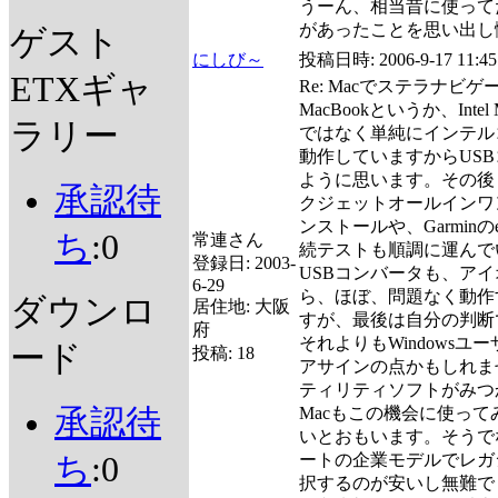
うーん、相当昔に使ってたW
があったことを思い出し
ゲスト
にしび～
投稿日時:
2006-9-17 11:45
ETXギャ
Re: Macでステラナビゲ
MacBookというか、Int
ラリー
ではなく単純にインテル
動作していますからUS
ように思います。その後，hpの
承認待
クジェットオールインワ
ンストールや、Garminの
ち
:0
常連さん
続テストも順調に運んで
登録日:
2003-
USBコンバータも、ア
6-29
ら、ほぼ、問題なく動作
ダウンロ
居住地:
大阪
すが、最後は自分の判断
府
それよりもWindows
ード
投稿:
18
アサインの点かもしれま
ティリティソフトがみつ
承認待
Macもこの機会に使っ
いとおもいます。そうでな
ち
:0
ートの企業モデルでレガ
択するのが安いし無難で