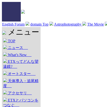
English Forum
domain Top
Astrophotography
The Movie
メニュー
TOP
ニュース
What’s New
ETXってどんな望
遠鏡?
オートスター
天体導入・追尾精
度
アクセサリ
ETXとパソコンを
つなぐ