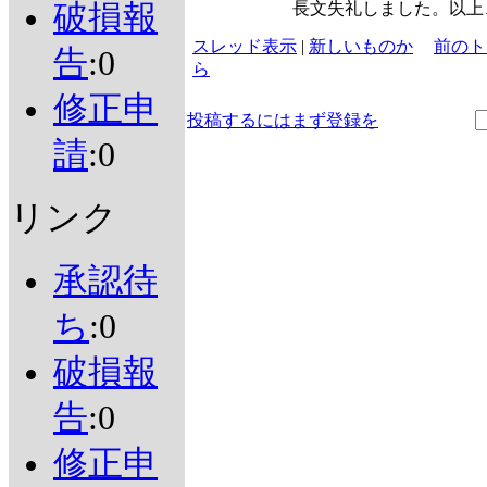
破損報
長文失礼しました。以上
スレッド表示
|
新しいものか
前のト
告
:0
ら
修正申
投稿するにはまず登録を
請
:0
リンク
承認待
ち
:0
破損報
告
:0
修正申