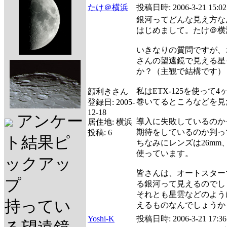
たけ＠横浜
投稿日時:
2006-3-21 15:02
銀河ってどんな見え方な
はじめまして。たけ＠横
いきなりの質問ですが、
さんの望遠鏡で見える星
か？（主観で結構です）
私はETX-125を使っ
顔利きさん
巻いてるところなどを見
登録日:
2005-
12-18
アンケー
導入に失敗しているのか
居住地:
横浜
期待をしているのか判っ
投稿:
6
ト結果ピ
ちなみにレンズは26mm
使っています。
ックアッ
皆さんは、オートスター
プ
る銀河って見えるのでし
それとも星雲などのよう
持ってい
えるものなんでしょうか
Yoshi-K
投稿日時:
2006-3-21 17:36