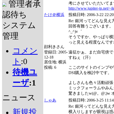
管理者承
考にさせていただいてま
http://www.jupiter-jp.net/~ik
認待ち
たけ＠横浜
投稿日時:
2006-3-22 22:20
Re: 銀河ってどんな見
システム
回答有難うございます。゛v(
^_^)v゛
管理
そうですか、やっぱり横
っと見える程度なんです
顔利きさん
コメン
登録日:
2005-
遠征かぁ、まだ自宅傍で
12-18
すねぇ（汗）
ト
:0
居住地:
横浜
投稿:
6
ここのサイトのインプや
待機ユ
DSI購入を検討中です。
ーザ
:1
よしさんも色々活動頑張
ミックフォーラムやみん
驚きましたw(@。@;)w 
ニュース
しゃあ
投稿日時:
2006-3-25 11:14
Re: 銀河ってどんな見
新規投
横入りしますが眼視は惑