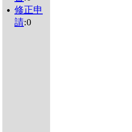
修正申
請
:0