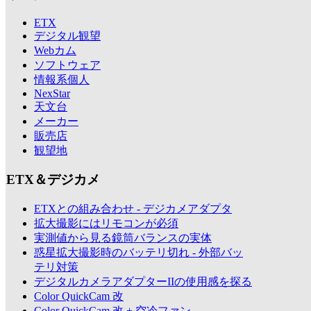
ETX
デジタル観望
Webカム
ソフトウェア
情報系個人
NexStar
天文台
メーカー
販売店
観望地
ETX＆デジカメ
ETXとの組み合わせ - デジカメアダプタ
拡大撮影にはリモコンが必須
実測値から見る鏡筒バランスの実体
惑星拡大撮影時のバッテリ切れ - 外部バッ
テリ対策
デジタルカメラアダプターIIの使用感を探る
Color QuickCam 改
Color QuickCam 改 + 空冷ファン