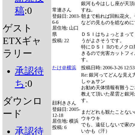
銀河も今はしし座が天頂
稿
:0
常連さん
すね。
登録日:
2003-
朝まで粘れば回転花火、
6-6
などの見ものを総なめに
ゲスト
居住地:
山口
県
ＤＳＩはちょっとまってＤ
ETXギャ
投稿:
22
うがよさそうです。
特にＤＳＩ IIのモノク
ラリー
きるので光害カットフィ
す。
たけ＠横浜
投稿日時:
2006-3-26 12:53
承認待
Re: 銀河ってどんな見
ち
:0
しゃぁサン
お勧め天体情報有難うご
教えて頂いた星雲と銀河
ダウンロ
す。
顔利きさん
登録日:
2005-
ード
まだどれも観たことない
12-18
ウキウキ
居住地:
横浜
でも、遠征しないで家の
投稿:
6
承認待
いかも（汗）