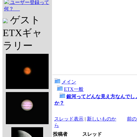
ユーザー登録って
何？
ゲスト
ETXギャ
ラリー
メイン
ETX一般
銀河ってどんな見え方なんでし
か？
スレッド表示
|
新しいものか
前の
ら
投稿者
スレッド