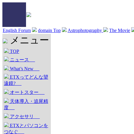
English Forum
domain Top
Astrophotography
The Movie
メニュー
TOP
ニュース
What’s New
ETXってどんな望
遠鏡?
オートスター
天体導入・追尾精
度
アクセサリ
ETXとパソコンを
つなぐ