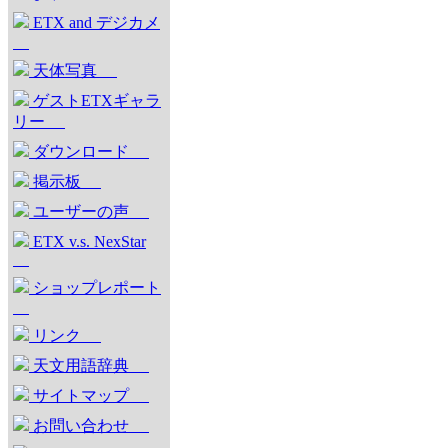
ETX and デジカメ
天体写真
ゲストETXギャラ
リー
ダウンロード
掲示板
ユーザーの声
ETX v.s. NexStar
ショップレポート
リンク
天文用語辞典
サイトマップ
お問い合わせ