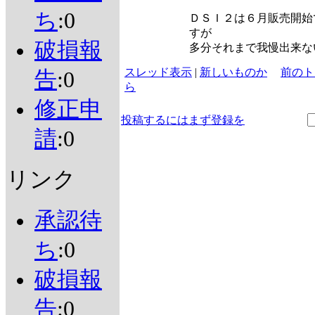
ち
:0
ＤＳＩ２は６月販売開始
すが
破損報
多分それまで我慢出来な
スレッド表示
|
新しいものか
前のト
告
:0
ら
修正申
投稿するにはまず登録を
請
:0
リンク
承認待
ち
:0
破損報
告
:0