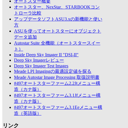
オートスター概要
オートスター、NexStar、STARBOOKコン
トローラ比較
アップデータソフトASU3.xの新機能と使い
方
ASUを使ってオートスターにオブジェクト
データ追加
Autostar Suite 全機能（オートスタースイー
ト）
Inside Deep Sky Imager II "DSI-II"
Deep Sky Imagerレビュー
Deep Sky Imager Test Images
Meade LPI Imagingの最適設定値を探る
Meade Autostar Image Processing 取扱説明書
#497オートスターファーム2.2Jtメニュー構
造（カナ版）
#497オートスターファーム3.1Jfメニュー構
造（カナ版）
#497オートスターファーム3.1Eeメニュー構
造（英語版）
リンク