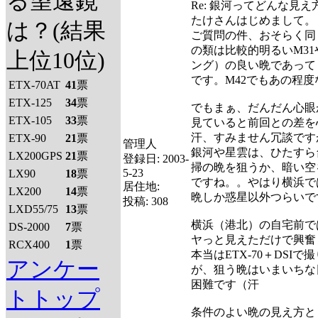
る望遠鏡
Re: 銀河ってどんな見
たけさんはじめまして。
は？(結果
ご質問の件、おそらく同
の類は比較的明るいM31
上位10位)
ング）の良い晩であって
です。M42でもあの程
ETX-70AT
41
票
ETX-125
34
票
でもまぁ、だんだん心眼
ETX-105
33
票
見ていると前回との差を
汗、すみません冗談です
ETX-90
21
票
管理人
銀河や星雲は、ひたすら
LX200GPS
21
票
登録日:
2003-
掃の晩を狙うか、暗い空
5-23
LX90
18
票
ですね。。やはり横浜で
居住地:
LX200
14
票
晩しか惑星以外つらいで
投稿:
308
LXD55/75
13
票
横浜（港北）の自宅前で
DS-2000
7
票
ヤっと見えただけで興奮
RCX400
1
票
本当はETX-70＋DSI
アンケー
が、狙う晩はいまいちな
困難です（汗
トトップ
条件のよい晩の見え方と