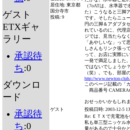
居住地:
東京都
（7oATは、水準器
国分寺市
た）こうなると三脚アダ
ゲスト
投稿:
9
です。そしたらニュー
円の三脚＆アダプタ
ETXギャ
れているのに、代理
ジでは、見当たらなく
ラリー
「あやしいな」って
しさんもリンク張っ
承認待
って、お店に実際に
一発で満足しました
ち
:0
ではないでしょうか
（笑）。でも、部屋
http://www.newton-club
ダウンロ
このページ記載の「カ
商品番号 CAMERAt
ード
おせっかいかもしれま
ゲスト
投稿日時:
2003-12-5 13
承認待
Re: ＥＴＸで充電池
私も単三型ニッケル水
ち
:0
量があるので十分か