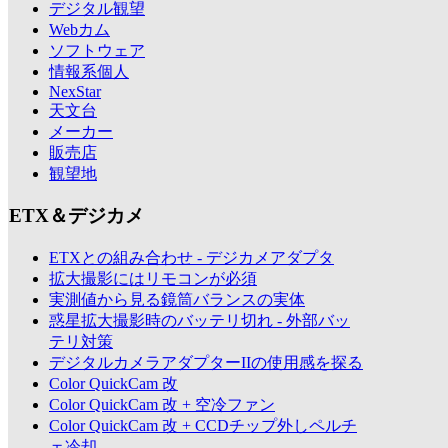
デジタル観望
Webカム
ソフトウェア
情報系個人
NexStar
天文台
メーカー
販売店
観望地
ETX＆デジカメ
ETXとの組み合わせ - デジカメアダプタ
拡大撮影にはリモコンが必須
実測値から見る鏡筒バランスの実体
惑星拡大撮影時のバッテリ切れ - 外部バッ
テリ対策
デジタルカメラアダプターIIの使用感を探る
Color QuickCam 改
Color QuickCam 改 + 空冷ファン
Color QuickCam 改 + CCDチップ外しペルチ
ェ冷却