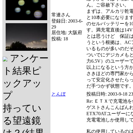
ん。ご容赦下さい。
まずは、アルカリ乾電池
常連さん
と10本必要になりま
登録日:
2003-6-
のセルバッテリーを1
29
す。満充電直後は14
居住地:
大阪府
とは思うけど 保証
投稿:
18
うという根拠は、AC
いるものが多いのだ
ついでにデジカメもと思
アンケー
力6.5V）のユーザー
以上になるという方
ト結果ピ
さきほどの専門家か
って安定化させたら
ックアッ
だ手つかず状態です
プ
とんぼ
投稿日時:
2003-9-18 23
Re: ＥＴＸで充電池
持ってい
ゲストさんこんばん
ETX70ATユーザ
る望遠鏡
充電電池しか使用し
私の使用しているの