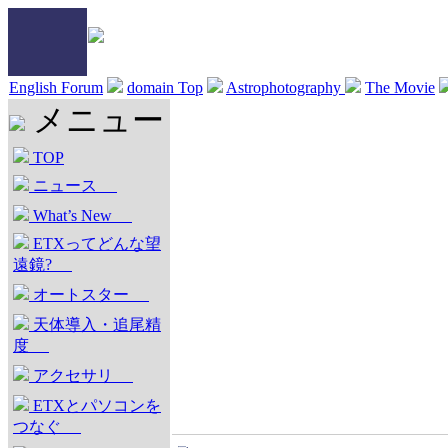
English Forum
domain Top
Astrophotography
The Movie
メニュー
TOP
ニュース
What’s New
ETXってどんな望
遠鏡?
オートスター
天体導入・追尾精
度
アクセサリ
ETXとパソコンを
つなぐ