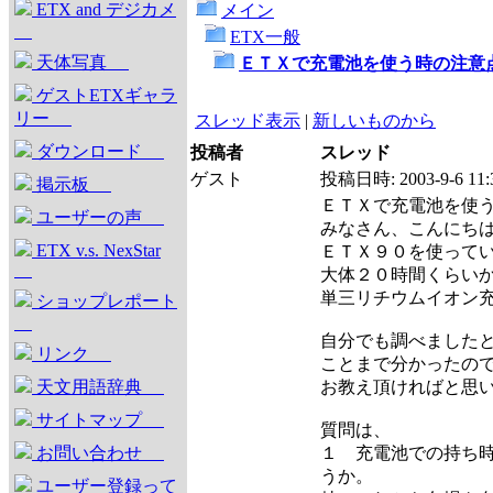
ETX and デジカメ
メイン
ETX一般
天体写真
ＥＴＸで充電池を使う時の注意
ゲストETXギャラ
リー
スレッド表示
|
新しいものから
ダウンロード
投稿者
スレッド
ゲスト
投稿日時:
2003-9-6 11:
掲示板
ＥＴＸで充電池を使
ユーザーの声
みなさん、こんにち
ETX v.s. NexStar
ＥＴＸ９０を使って
大体２０時間くらい
単三リチウムイオン
ショップレポート
自分でも調べました
リンク
ことまで分かったの
天文用語辞典
お教え頂ければと思
サイトマップ
質問は、
お問い合わせ
１ 充電池での持ち
うか。
ユーザー登録って