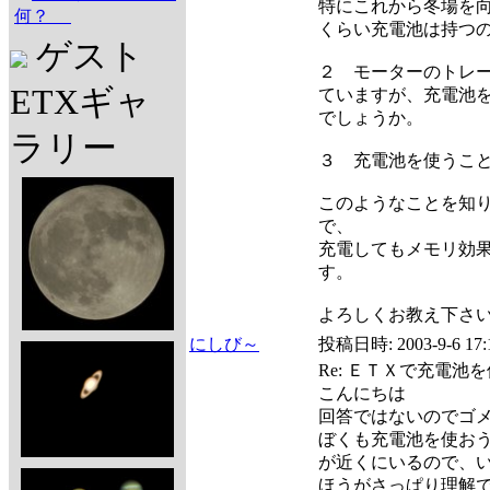
特にこれから冬場を
何？
くらい充電池は持つ
ゲスト
２ モーターのトレ
ETXギャ
ていますが、充電池
でしょうか。
ラリー
３ 充電池を使うこ
このようなことを知
で、
充電してもメモリ効
す。
よろしくお教え下さ
にしび～
投稿日時:
2003-9-6 17:
Re: ＥＴＸで充電池
こんにちは
回答ではないのでゴ
ぼくも充電池を使お
が近くにいるので、
ほうがさっぱり理解