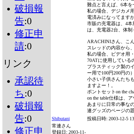
難点と言えば、6本を
破損報
私の場合、デジカメ
電済みになってます
告
:0
市販の充電器は、4本
は、充電器2台、体制
修正申
ARACHINIさん、
請
:0
スレッドの内容から
私の場合、ビデオ用・
70ATに使用している
リンク
プラスティック製の
ー用で100円200円の
承認待
小さい子供さんたち
ますよー！。
ち
:0
ポントセットon the c
on the table
破損報
あまりに日常の事な
連グッズのページの
告
:0
Shibutani
投稿日時:
2003-12-5 13
常連さん
修正申
登録日:
2003-11-