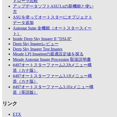
トローラ比較
アップデータソフトASU3.xの新機能と使い
方
ASUを使ってオートスターにオブジェクト
データ追加
Autostar Suite 全機能（オートスタースイー
ト）
Inside Deep Sky Imager II "DSI-II"
Deep Sky Imagerレビュー
Deep Sky Imager Test Images
Meade LPI Imagingの最適設定値を探る
Meade Autostar Image Processing 取扱説明書
#497オートスターファーム2.2Jtメニュー構
造（カナ版）
#497オートスターファーム3.1Jfメニュー構
造（カナ版）
#497オートスターファーム3.1Eeメニュー構
造（英語版）
リンク
ETX