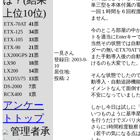
は？(結果
単三型を本体付属の電
上位10位)
一回１時間を６回程
ません。
ETX-70AT
41
票
今のところ部屋の中
ETX-125
34
票
トを適当にEnter
ETX-105
33
票
当然その状態では自
ETX-90
21
票
ダーの無いETX70
一見さん
LX200GPS
21
票
また手動導入後の自
登録日:
2003-9-
LX90
18
票
けるのも大変でした
10
LX200
14
票
居住地:
そんな状態でしたので
投稿:
2
LXD55/75
13
票
動導入・自動追跡機
DS-2000
7
票
イメントなんて面倒
RCX400
1
票
不安になっていまし
アンケー
しかし今日は試しに
いつものように基準
トトップ
を行うだけでズバリ
さらに1時間程度観
管理者承
（若干の気になる点
した。