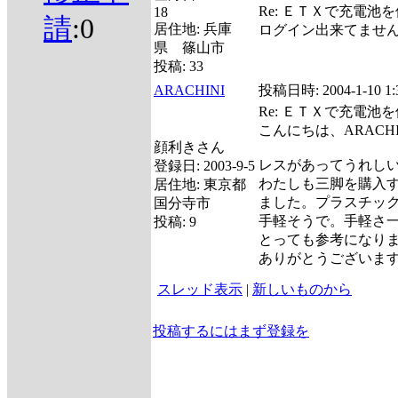
Re: ＥＴＸで充電池
18
請
:0
居住地:
兵庫
ログイン出来てませんでし
県 篠山市
投稿:
33
ARACHINI
投稿日時:
2004-1-10 1:
Re: ＥＴＸで充電池
こんにちは、ARACH
顔利きさん
レスがあってうれし
登録日:
2003-9-5
わたしも三脚を購入
居住地:
東京都
ました。プラスチッ
国分寺市
手軽そうで。手軽さ
投稿:
9
とっても参考になり
ありがとうございま
スレッド表示
|
新しいものから
投稿するにはまず登録を