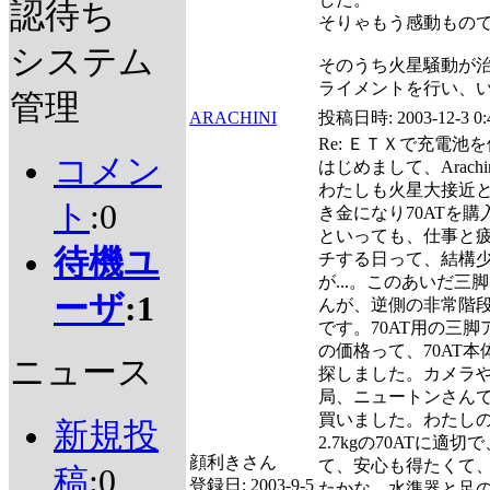
認待ち
そりゃもう感動もの
システム
そのうち火星騒動が
ライメントを行い、
管理
ARACHINI
投稿日時:
2003-12-3 0:
Re: ＥＴＸで充電池
コメン
はじめまして、Arachi
わたしも火星大接近
ト
:0
き金になり70ATを
といっても、仕事と
待機ユ
チする日って、結構
が...。このあいだ
ーザ
:1
んが、逆側の非常階
です。70AT用の三
の価格って、70AT
ニュース
探しました。カメラ
局、ニュートンさんで
買いました。わたし
新規投
2.7kgの70ATに
顔利きさん
て、安心も得たくて、探
稿
:0
登録日:
2003-9-5
たかな。水準器と足