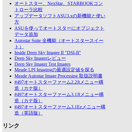
オートスター、NexStar、STARBOOKコン
トローラ比較
アップデータソフトASU3.xの新機能と使い
方
ASUを使ってオートスターにオブジェクト
データ追加
Autostar Suite 全機能（オートスタースイー
ト）
Inside Deep Sky Imager II "DSI-II"
Deep Sky Imagerレビュー
Deep Sky Imager Test Images
Meade LPI Imagingの最適設定値を探る
Meade Autostar Image Processing 取扱説明書
#497オートスターファーム2.2Jtメニュー構
造（カナ版）
#497オートスターファーム3.1Jfメニュー構
造（カナ版）
#497オートスターファーム3.1Eeメニュー構
造（英語版）
リンク