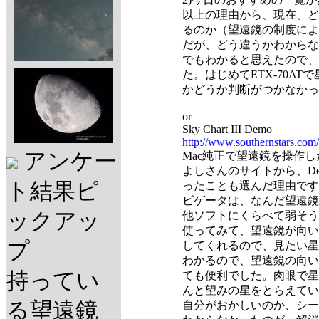
以上の理由から、現在、ど
るのか（望遠鏡の制度によ
だが、どう違うかわからな
でもわかると思えたので、
た。はじめてETX-70A
かどうか判断がつかなかっ
or
Sky Chart III Demo
http://www.southernstars.com/
アンケー
Mac純正で望遠鏡を操作
よしさんのサイトから、D
ト結果ピ
ったことも選んだ理由です
ビゲータは、なんだ望遠鏡
ックアッ
他ソフトにくらべて弱そう
使ってみて、望遠鏡が向い
プ
してくれるので、見たい星
わかるので、望遠鏡の向い
持ってい
ても便利でした。肉眼で星
んと望みの星をとらえてい
る望遠鏡
自分がおかしいのか、シー