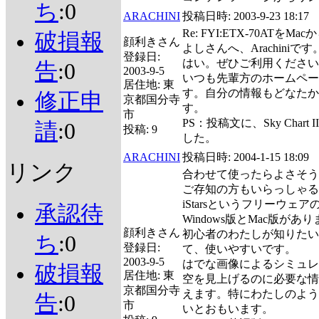
ち
:0
ARACHINI
投稿日時:
2003-9-23 18:17
Re: FYI:ETX-70ATをM
破損報
顔利きさん
よしさんへ、Arachiniです
登録日:
はい。ぜひご利用ください
告
:0
2003-9-5
いつも先輩方のホームペー
居住地:
東
す。自分の情報もどなたか
修正申
京都国分寺
す。
市
PS：投稿文に、Sky Char
請
:0
投稿:
9
した。
ARACHINI
投稿日時:
2004-1-15 18:09
リンク
合わせて使ったらよさそう
ご存知の方もいらっしゃる
iStarsというフリーウ
承認待
Windows版とMac版があ
顔利きさん
初心者のわたしが知りたい
ち
:0
登録日:
て、使いやすいです。
2003-9-5
はでな画像によるシミュレ
破損報
居住地:
東
空を見上げるのに必要な情
京都国分寺
えます。特にわたしのような
告
:0
市
いとおもいます。