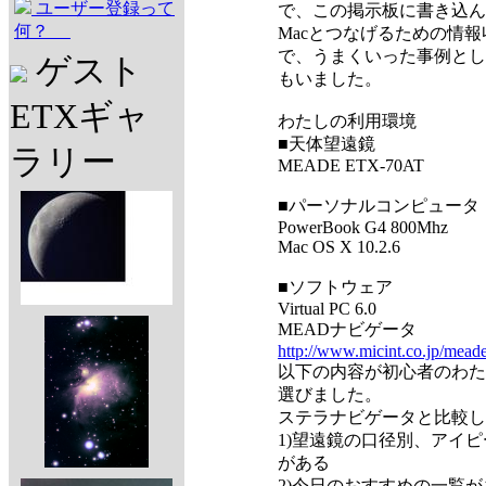
ユーザー登録って
で、この掲示板に書き込ん
何？
Macとつなげるための情
で、うまくいった事例とし
ゲスト
もいました。
ETXギャ
わたしの利用環境
■天体望遠鏡
ラリー
MEADE ETX-70AT
■パーソナルコンピュータ（
PowerBook G4 800Mhz
Mac OS X 10.2.6
■ソフトウェア
Virtual PC 6.0
MEADナビゲータ
http://www.micint.co.jp/meade
以下の内容が初心者のわた
選びました。
ステラナビゲータと比較し
1)望遠鏡の口径別、アイ
がある
2)今日のおすすめの一覧