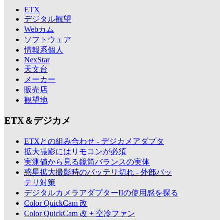
ETX
デジタル観望
Webカム
ソフトウェア
情報系個人
NexStar
天文台
メーカー
販売店
観望地
ETX＆デジカメ
ETXとの組み合わせ - デジカメアダプタ
拡大撮影にはリモコンが必須
実測値から見る鏡筒バランスの実体
惑星拡大撮影時のバッテリ切れ - 外部バッ
テリ対策
デジタルカメラアダプターIIの使用感を探る
Color QuickCam 改
Color QuickCam 改 + 空冷ファン