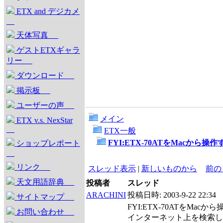
ETX and デジカメ
天体写真
ゲストETXギャラ
リー
ダウンロード
掲示板
ユーザーの声
メイン
ETX v.s. NexStar
ETX一般
FYI:ETX-70ATをMacから操作
ショップレポート
リンク
スレッド表示
|
新しいものから
前の
天文用語辞典
投稿者
スレッド
ARACHINI
投稿日時:
2003-9-22 22:34
サイトマップ
FYI:ETX-70ATをMacか
お問い合わせ
インターネット上を検索し