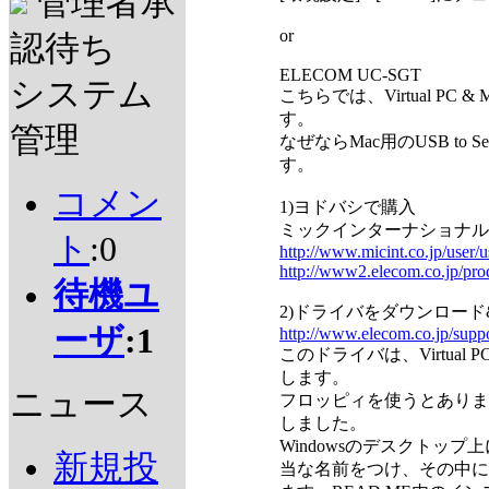
管理者承
or
認待ち
ELECOM UC-SGT
システム
こちらでは、Virtual PC
す。
管理
なぜならMac用のUSB to 
す。
コメン
1)ヨドバシで購入
ミックインターナショナル
ト
:0
http://www.micint.co.jp/user/u
http://www2.elecom.co.jp/pr
待機ユ
2)ドライバをダウンロー
ーザ
:1
http://www.elecom.co.jp/supp
このドライバは、Virtual 
します。
ニュース
フロッピィを使うとありま
しました。
Windowsのデスクトッ
新規投
当な名前をつけ、その中に