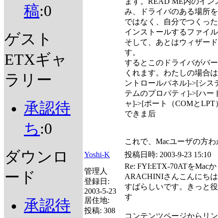
ます。READ ME内のイ
稿
:0
み、ドライバのある場所を
ではなく、自分でつくった
インストールするファイル
ゲスト
そして、あとはウィザード
す。
ETXギャ
するとこのドライバがバー
くれます。わたしの場合は
ラリー
ントロールパネル]->[シス
テムのプロパティ]->[ハー
ャ]->[ポート（COMとL
承認待
できま后
ち
:0
これで、Macユーザの方
ダウンロ
Yoshi-K
投稿日時:
2003-9-23 15:10
Re: FYI:ETX-70ATをM
管理人
ード
ARACHINIさんこんにち
登録日:
すばらしいです。きっと役
2003-5-23
す
居住地:
承認待
投稿:
308
コンテンツページからリン