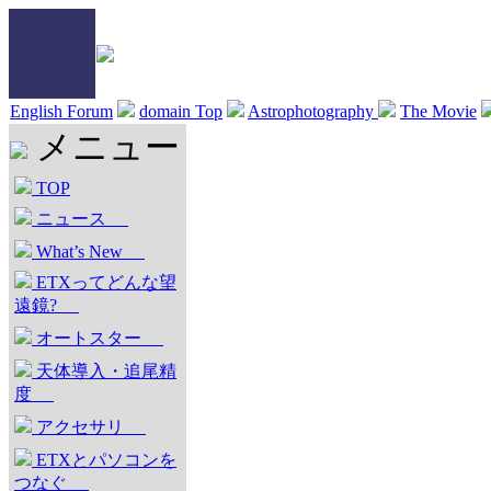
English Forum
domain Top
Astrophotography
The Movie
メニュー
TOP
ニュース
What’s New
ETXってどんな望
遠鏡?
オートスター
天体導入・追尾精
度
アクセサリ
ETXとパソコンを
つなぐ