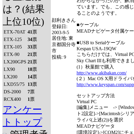
わからなかったのが、解消
は？(結果
ています。でも、この感じ
ることのようです。
上位10位)
顔利きさん
■ケーブル
登録日:
MEADナビゲータ付属ケ
ETX-70AT
41
票
2003-9-5
居住地:
東
ETX-125
34
票
■USB to Serialケーブル
京都国分寺
ETX-105
33
票
Kespan USA-19QW
市
ETX-90
21
票
こちらだけでは、Virtual 
投稿:
9
Sky Chart IIIも利用でき
LX200GPS
21
票
(1）秋葉館で購入
LX90
18
票
http://www.akibakan.com/
LX200
14
票
(２）Mac OS X用ドラ
LXD55/75
13
票
http://www.keyspan.com/supp
DS-2000
7
票
セットアップ方法
RCX400
1
票
Virtual PC
アンケー
[編集]メニュー -> [Windo
ト2設定]->[Macintosh
トトップ
ライバ(上述(2))を選択
MEADナビゲータ
[環境設定]->[COM2]にチ