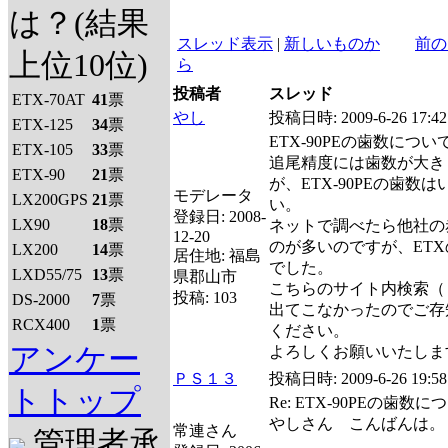
は？(結果
スレッド表示
|
新しいものか
前の
上位10位)
ら
投稿者
スレッド
ETX-70AT
41
票
やし
投稿日時:
2009-6-26 17:42
ETX-125
34
票
ETX-90PEの歯数につい
ETX-105
33
票
追尾精度には歯数が大き
ETX-90
21
票
が、ETX-90PEの歯
モデレータ
LX200GPS
21
票
い。
登録日:
2008-
LX90
18
票
ネットで調べたら他社の赤
12-20
のが多いのですが、ET
LX200
14
票
居住地:
福島
でした。
LXD55/75
13
票
県郡山市
こちらのサイト内検索（
投稿:
103
DS-2000
7
票
出てこなかったのでご存
RCX400
1
票
ください。
アンケー
よろしくお願いいたしま
ＰＳ１３
投稿日時:
2009-6-26 19:58
トトップ
Re: ETX-90PEの歯数に
やしさん こんばんは。
常連さん
管理者承