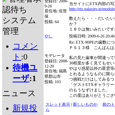
登録日:
2006-
当サイトにETX内部の
9-26
認待ち
http://etx.galaxies.jp/modul
居住地:
佐世
保
システム
数えたら・・・だいたい
投稿:
64
か？
管理
１８０は無いみたいです
やし
投稿日時:
2009-6-26 20:46
Re: ETX-90PEの歯数に
コメン
ＰＳ１３様 こんばんは
ト
:0
モデレータ
私の見た歯車が間違って
登録日:
2008-
30程度か多く見てもせい
待機ユ
12-20
やはり惑星以外の星雲等
居住地:
福島
とれるようなものに限ら
ーザ
:1
県郡山市
つ挑戦だけはしてみるつ
投稿:
103
「ゲストETXギャラリ
のもうなずけました。
ニュース
この度はありがとうござ
スレッド表示
|
新しいものか
前のト
新規投
ら