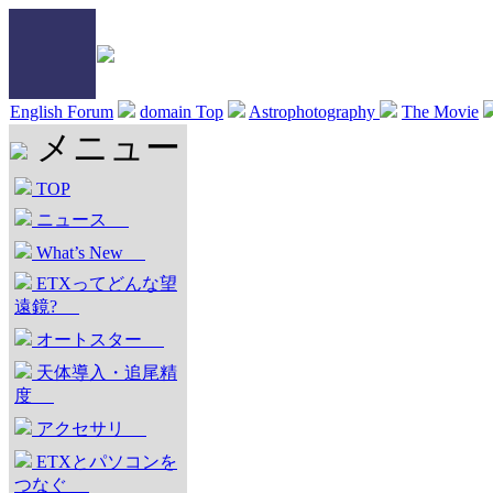
English Forum
domain Top
Astrophotography
The Movie
メニュー
TOP
ニュース
What’s New
ETXってどんな望
遠鏡?
オートスター
天体導入・追尾精
度
アクセサリ
ETXとパソコンを
つなぐ