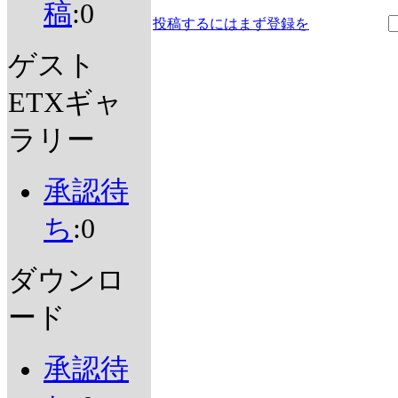
稿
:0
投稿するにはまず登録を
ゲスト
ETXギャ
ラリー
承認待
ち
:0
ダウンロ
ード
承認待