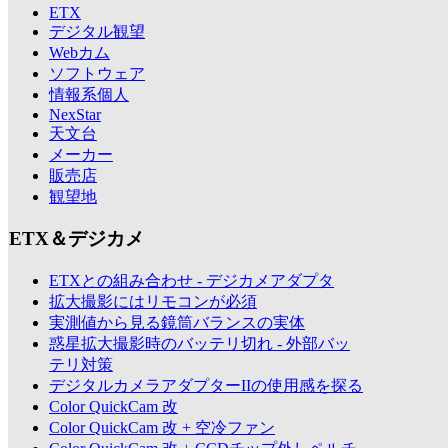
ETX
デジタル観望
Webカム
ソフトウェア
情報系個人
NexStar
天文台
メーカー
販売店
観望地
ETX＆デジカメ
ETXとの組み合わせ - デジカメアダプタ
拡大撮影にはリモコンが必須
実測値から見る鏡筒バランスの実体
惑星拡大撮影時のバッテリ切れ - 外部バッ
テリ対策
デジタルカメラアダプターIIの使用感を探る
Color QuickCam 改
Color QuickCam 改 + 空冷ファン