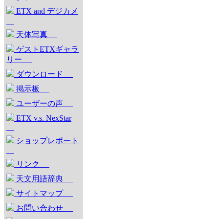
ETX and デジカメ
天体写真
ゲストETXギャラ
リー
ダウンロード
掲示板
ユーザーの声
ETX v.s. NexStar
ショップレポート
リンク
天文用語辞典
サイトマップ
お問い合わせ