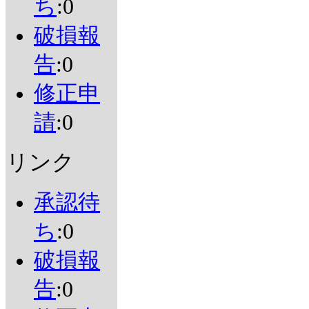
ち
:0
破損報
告
:0
修正申
請
:0
リンク
承認待
ち
:0
破損報
告
:0