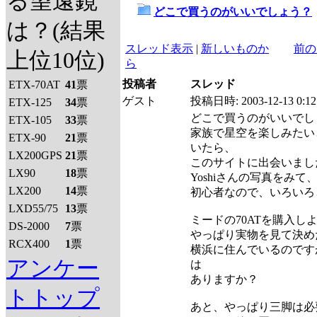
る望遠鏡
どこで買うのがいいでしょう？
は？(結果
スレッド表示
|
新しいものか
前の
上位10位)
ら
投稿者
スレッド
ETX-70AT
41
票
ゲスト
投稿日時:
2003-12-13 0:12
ETX-125
34
票
どこで買うのがいいでし
ETX-105
33
票
家族で星空を楽しみたい
ETX-90
21
票
いたら、
LX200GPS
21
票
このサイトに出会いまし
LX90
18
票
Yoshiさんの写真をみ
LX200
14
票
初心者なので、いろいろ
LXD55/75
13
票
ミードの70ATを購入し
DS-2000
7
票
やっぱり実物を見て決め
RCX400
1
票
横浜に住んでいるのです
アンケー
は
ありますか？
トトップ
あと、やっぱり三脚は必