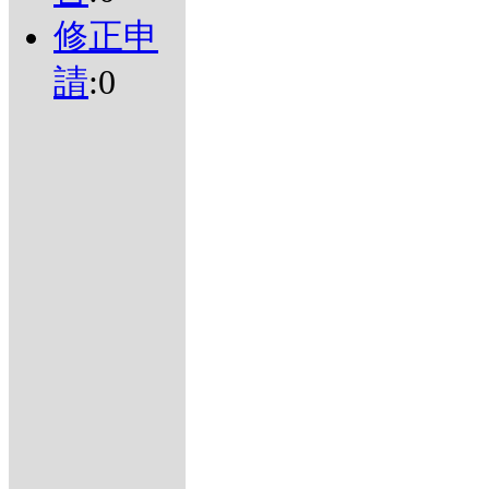
修正申
請
:0