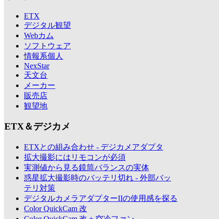
ETX
デジタル観望
Webカム
ソフトウェア
情報系個人
NexStar
天文台
メーカー
販売店
観望地
ETX＆デジカメ
ETXとの組み合わせ - デジカメアダプタ
拡大撮影にはリモコンが必須
実測値から見る鏡筒バランスの実体
惑星拡大撮影時のバッテリ切れ - 外部バッ
テリ対策
デジタルカメラアダプターIIの使用感を探る
Color QuickCam 改
Color QuickCam 改 + 空冷ファン