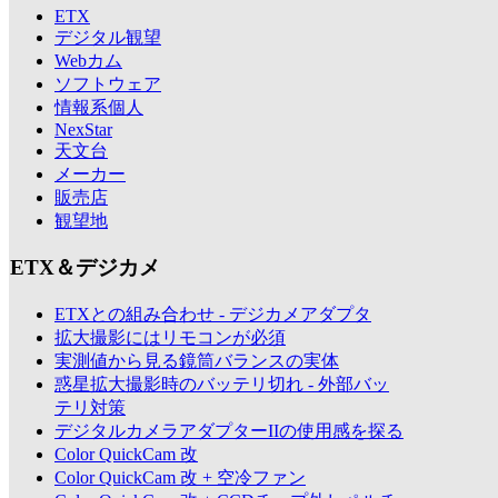
ETX
デジタル観望
Webカム
ソフトウェア
情報系個人
NexStar
天文台
メーカー
販売店
観望地
ETX＆デジカメ
ETXとの組み合わせ - デジカメアダプタ
拡大撮影にはリモコンが必須
実測値から見る鏡筒バランスの実体
惑星拡大撮影時のバッテリ切れ - 外部バッ
テリ対策
デジタルカメラアダプターIIの使用感を探る
Color QuickCam 改
Color QuickCam 改 + 空冷ファン