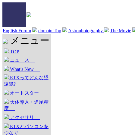
English Forum
domain Top
Astrophotography
The Movie
メニュー
TOP
ニュース
What’s New
ETXってどんな望
遠鏡?
オートスター
天体導入・追尾精
度
アクセサリ
ETXとパソコンを
つなぐ