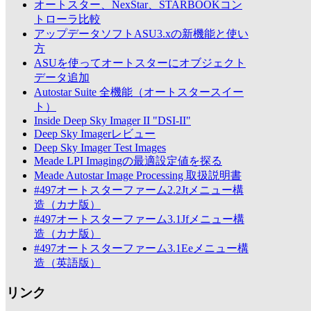
オートスター、NexStar、STARBOOKコン
トローラ比較
アップデータソフトASU3.xの新機能と使い
方
ASUを使ってオートスターにオブジェクト
データ追加
Autostar Suite 全機能（オートスタースイー
ト）
Inside Deep Sky Imager II "DSI-II"
Deep Sky Imagerレビュー
Deep Sky Imager Test Images
Meade LPI Imagingの最適設定値を探る
Meade Autostar Image Processing 取扱説明書
#497オートスターファーム2.2Jtメニュー構
造（カナ版）
#497オートスターファーム3.1Jfメニュー構
造（カナ版）
#497オートスターファーム3.1Eeメニュー構
造（英語版）
リンク