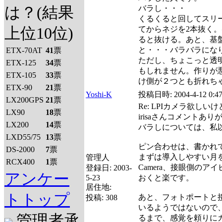
は？(結果
バラし・・・
くるくると回してスリー
上位10位)
てからネジを2本抜く
ると抜ける。あと、基
と・・・バラバラにな
ETX-70AT
41
票
ただし、ちょこっと透
ETX-125
34
票
もしれません。作りが
ETX-105
33
票
け側が２つとも折れち
ETX-90
21
票
Yoshi-K
投稿日時:
2004-4-12 0:4
LX200GPS
21
票
Re: LPIカメラ欲しい
LX90
18
票
irisaさんコメントあ
LX200
14
票
バラしについては、私
LXD55/75
13
票
ピン合わせは、書かれ
DS-2000
7
票
まずは導入しやすい月を
管理人
RCX400
1
票
Camera、接眼側の
登録日:
2003-
アンケー
5-23
おくと楽です。
居住地:
トトップ
あと、フォトポートと
投稿:
308
いるようではないので、自
管理者承
るまで、感覚を頼りに