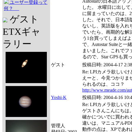
Autostarの日本語
ユーザー登録って
した。 水曜日に出し
何？
に留まっていたのは、
ゲスト
した。それで、日本語
ないし、英語版を入れ
ETXギャ
でいたら、画期的な解決策
う1台買ってしまえばよ
ラリー
で、Autostar Suite
まいました。これでフ
るので、Star GPSも
ゲスト
投稿日時:
2004-4-17 2:3
Re: LPIカメラ欲しい
えーと、今見つかりま
られるのは、ココ？
http://www.meade.com/auto
Yoshi-K
投稿日時:
2004-4-16 10:
Re: LPIカメラ欲しい
ゲストさんこんにちは
確かについでに買われ
違いは、マニュアルPD
管理人
動作の点は、XPであれ
登録日:
2003-