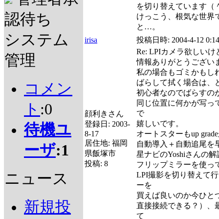
を切り替えています（
認待ち
けっこう、根気な世界
と…。
システム
irisa
投稿日時:
2004-4-12 0:1
Re: LPIカメラ欲しい
管理
情報ありがとうござい
私の場合もゴミかもし
ばらして拭く場合は、
コメン
初心者なのでばらすの
同じ位置に何かが写っ
ト
:0
で
顔利きさん
嬉しいです。
登録日:
2003-
待機ユ
8-17
オートスターもup gr
居住地:
福岡
自動導入＋自動追尾を
ーザ
:1
県飯塚市
星ナビのYoshiさん
投稿:
8
フリップミラーを使っ
ニュース
LPI撮影を切り替えて
ーを
買えば良いのか今ひとつ
新規投
直接接続できる？）、
て