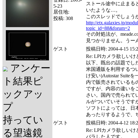
ストール途中に止まる
5-23
いたような…。
居住地:
このスレッドでしょう
投稿:
308
http://etx.galaxies.jp/mod
topic_id=88&forum=2
その対処法が、meade
見つかりません。うー
ゲスト
投稿日時:
2004-4-15 15:
Re: LPIカメラ欲しい
以下、既出の話題でし
アンケー
米国通販を利用するつ
け安い)Autostar S
ト結果ピ
内で販売されているも
ですが、内容の違いを
ックアッ
さい。国内で売られて
ルがついていそうです
プ
ソフトによっては、日本
あったりするようで、
持ってい
ゲスト
投稿日時:
2004-4-12 18:
る望遠鏡
Re: LPIカメラ欲しい
バラした人です。