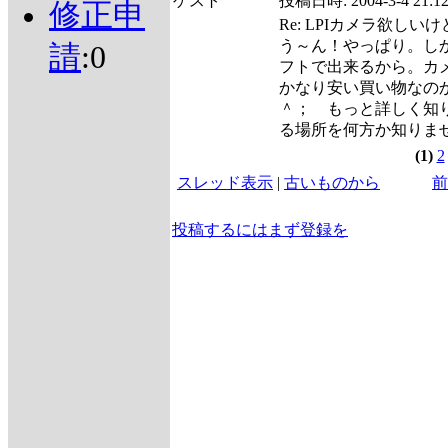
ゲスト
投稿日時:
2004-3-4 21:1
修正申
Re: LPIカメラ欲しい
う～ん！やっぱり。し
請
:0
フトで出来るから。カ
かなり安い買い物なの
＾； もっと詳しく知
る場所を何方か知りま
(1)
2
スレッド表示
|
古いものから
前
投稿するにはまず登録を