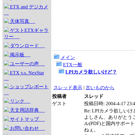
ETX and デジカメ
天体写真
ゲストETXギャラ
リー
ダウンロード
掲示板
メイン
ユーザーの声
ETX一般
LPIカメラ欲しいけど？
ETX v.s. NexStar
ショップレポート
スレッド表示
|
古いものから
投稿者
スレッド
リンク
ゲスト
投稿日時:
2004-4-17 23:
天文用語辞典
Re: LPIカメラ欲しい
よしさん、ありがとう
サイトマップ
ル(PDF)と国内サポ
お問い合わせ
ねぇ。