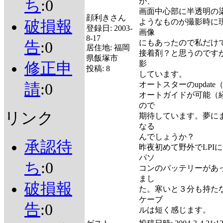
が、
ち
:0
画面中心部に半透明の
顔利きさん
ようなものが撮影時に現れま
破損報
登録日:
2003-
画像
8-17
にもあったので私だけ
告
:0
居住地:
福岡
接着剤？と思うのです
県飯塚市
影
修正申
投稿:
8
しています。
オートスターのupdat
請
:0
オートガイドが可能（
ので
リンク
期待しています。夢に
なる
んでしょうか？
承認待
昨夜初めて野外でLPI
パソ
ち
:0
コンのバッテリーがあ
まし
破損報
た。寒いと３分も持た
ケーブ
告
:0
ルは短く感じます。