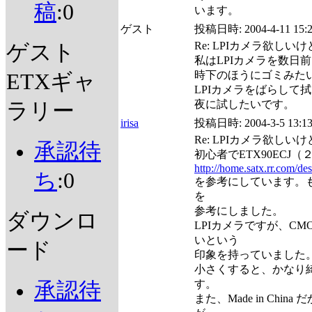
稿
:0
います。
ゲスト
投稿日時:
2004-4-11 15:
Re: LPIカメラ欲しい
ゲスト
私はLPIカメラを数日
時下のほうにゴミみた
ETXギャ
LPIカメラをばらして
夜に試したいです。
ラリー
irisa
投稿日時:
2004-3-5 13:1
Re: LPIカメラ欲しい
承認待
初心者でETX90ECJ
http://home.satx.rr.com/d
ち
:0
を参考にしています。も
を
参考にしました。
ダウンロ
LPIカメラですが、C
いという
ード
印象を持っていました。し
小さくすると、かなり
す。
承認待
また、Made in Ch