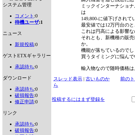
システム管理
ミックインターナショナ
は
コメント
:0
149,800-に値下げされ
待機ユーザ
:1
最安値では12万円台の
これは円高による影響な
ニュース
それとも、新機種の販売
か。
新規投稿
:0
機能が落ちているのでし
ゲストETXギャラリー
買うタイミングに悩んで
承認待ち
:0
輸入物なので随時価格は
ダウンロード
スレッド表示
|
古いものか
前のト
ら
承認待ち
:0
破損報告
:0
投稿するにはまず登録を
修正申請
:0
リンク
承認待ち
:0
破損報告
:0