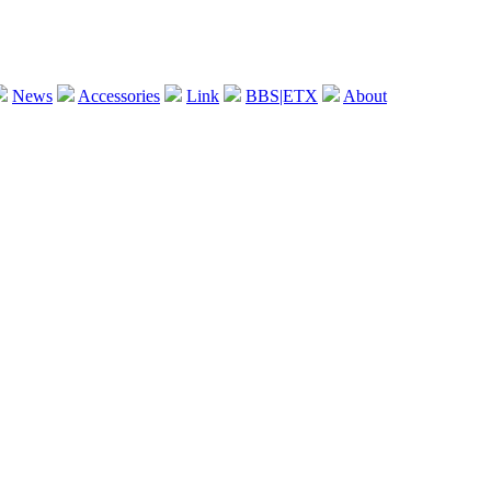
News
Accessories
Link
BBS|ETX
About