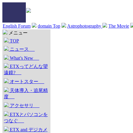
English Forum
domain Top
Astrophotography
The Movie
メニュー
TOP
ニュース
What’s New
ETXってどんな望
遠鏡?
オートスター
天体導入・追尾精
度
アクセサリ
ETXとパソコンを
つなぐ
ETX and デジカメ