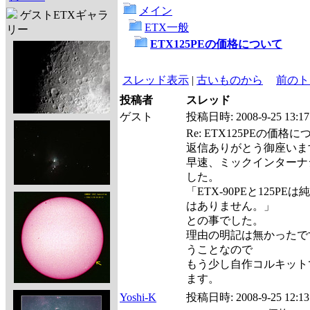
メイン
ゲストETXギャラ
ETX一般
リー
ETX125PEの価格について
スレッド表示
|
古いものから
前のト
投稿者
スレッド
ゲスト
投稿日時:
2008-9-25 13:17
Re: ETX125PEの価格
返信ありがとう御座いま
早速、ミックインターナ
した。
「ETX-90PEと125
はありません。」
との事でした。
理由の明記は無かったで
うことなので
もう少し自作コルキット
ます。
Yoshi-K
投稿日時:
2008-9-25 12:13