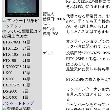
Re: ETX125PEの価格
それは確かに悩まれます
管理人
代替となる新製品は、ま
登録日:
2003-
アンケート結果ピ
ので、早くても国内販売
5-23
ックアップ
が。それ以上先かもしれ
居住地:
持っている望遠鏡は？
もちろん断定はできませ
投稿:
308
(結果上位10位)
オンラインショップでの
ETX-70AT
41
票
ックへ直に聞かれてはい
ETX-125
34
票
ゲスト
投稿日時:
2008-9-25 10:26
ETX-105
33
票
ETX125PEの価格につい
ETX-90
21
票
はじめまして。
LX200GPS
21
票
最近天体に興味を持ち手
LX90
18
票
し
LX200
14
票
ETX125PEの購入を考
LXD55/75
13
票
ミックインターナショナルで
DS-2000
7
票
８月末まではアイピース
RCX400
1
票
る
アンケートトップ
キャンペーンをやってい
管理者承認待ち
購入機会を逃し残念に思