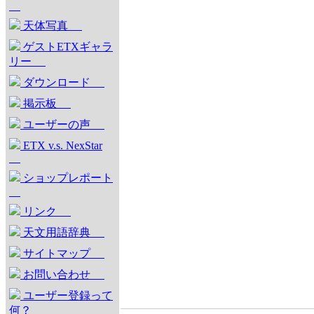
天体写真
ゲストETXギャラ
リー
ダウンロード
掲示板
ユーザーの声
ETX v.s. NexStar
ショップレポート
リンク
天文用語辞典
サイトマップ
お問い合わせ
ユーザー登録って
何？