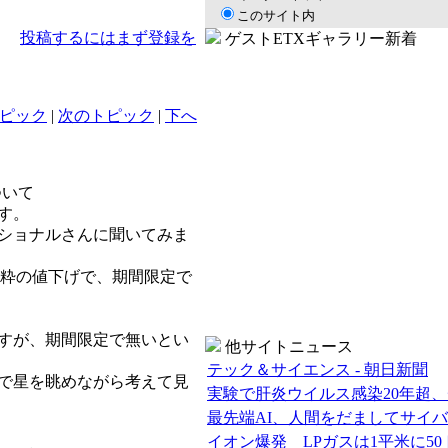
このサイト内
投稿するにはまず登録を
ゲストETXギャラリー新着
ピック
|
次のトピック
|
下へ
について
す。
ショナルさんに聞いてみま
PEは純粋の値下げで、期間限定で
すが、期間限定で無いとい
他サイトニュース
テック＆サイエンス - 朝日新聞
で星を眺めながら考えて見
実験で肝炎ウイルス感染20年超
最先端AI、人間をだましてサイ
イオン爆発 LPガスは1平米に5