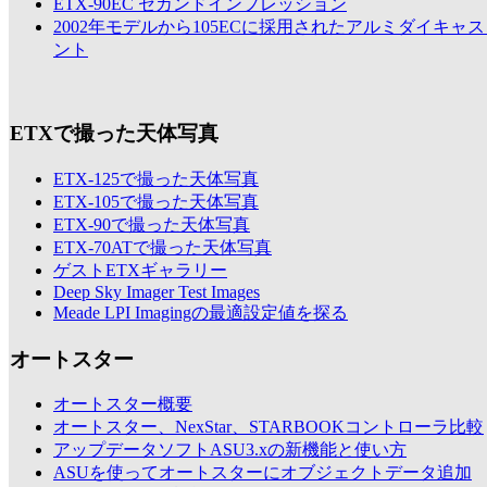
ETX-90EC セカンドインプレッション
2002年モデルから105ECに採用されたアルミダイキャ
ント
ETXで撮った天体写真
ETX-125で撮った天体写真
ETX-105で撮った天体写真
ETX-90で撮った天体写真
ETX-70ATで撮った天体写真
ゲストETXギャラリー
Deep Sky Imager Test Images
Meade LPI Imagingの最適設定値を探る
オートスター
オートスター概要
オートスター、NexStar、STARBOOKコントローラ比較
アップデータソフトASU3.xの新機能と使い方
ASUを使ってオートスターにオブジェクトデータ追加