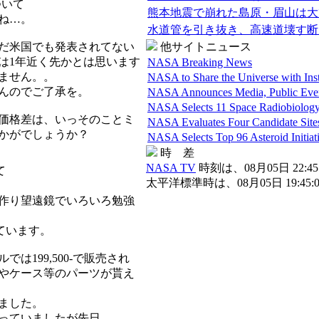
について
熊本地震で崩れた島原・眉山は大
ね…。
水道管を引き抜き、高速道壊す断
だ米国でも発表されてない
他サイトニュース
は1年近く先かとは思います
NASA Breaking News
ません。。
NASA to Share the Universe with Ins
んのでご了承を。
NASA Announces Media, Public Even
NASA Selects 11 Space Radiobiology
価格差は、いっそのことミ
NASA Evaluates Four Candidate Site
かがでしょうか？
NASA Selects Top 96 Asteroid Initiat
時 差
NASA TV
時刻は、08月05日 22:45:
て
太平洋標準時は、08月05日 19:45:0
作り望遠鏡でいろいろ勉強
えています。
は199,500-で販売され
やケース等のパーツが貰え
ました。
っていましたが先日、