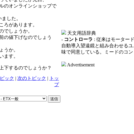
ルのオンラインショップで
ていました。
ところがあります。
のでしょうか。
天文用語辞典
前の値下げなのでしょう
-
コントローラ
: 従来はモータ
自動導入望遠鏡と組み合わせるユ
ょうか。
味で同意している。ミードのコン
います。
Advertisement
上下するのでしょうか？
ピック
|
次のトピック
|
トッ
プ