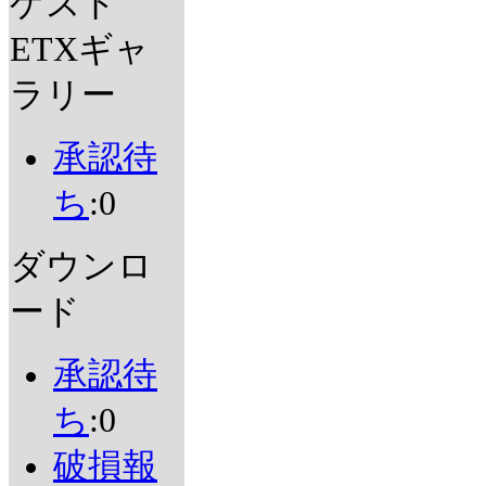
ゲスト
ETXギャ
ラリー
承認待
ち
:0
ダウンロ
ード
承認待
ち
:0
破損報