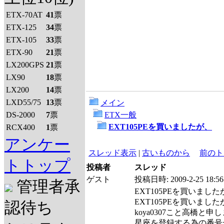
ETX-70AT
41
票
ETX-125
34
票
ETX-105
33
票
ETX-90
21
票
LX200GPS
21
票
LX90
18
票
LX200
14
票
LXD55/75
13
票
メイン
DS-2000
7
票
ETX一般
EXT105PEを買いましたが、
RCX400
1
票
アンケー
スレッド表示
|
古いものから
前のト
トトップ
投稿者
スレッド
ゲスト
投稿日時:
2009-2-25 18:56
管理者承
EXT105PEを買いました
EXT105PEを買いました
認待ち
koya0307こと高橋と申
星座を登録する為の番号