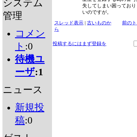
システム
失してしまい困っており
いのですが。
管理
スレッド表示
|
古いものか
前のト
ら
コメン
ト
:0
投稿するにはまず登録を
待機ユ
ーザ
:1
ニュース
新規投
稿
:0