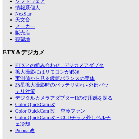
ソフトウェア
情報系個人
NexStar
天文台
メーカー
販売店
観望地
ETX＆デジカメ
ETXとの組み合わせ - デジカメアダプタ
拡大撮影にはリモコンが必須
実測値から見る鏡筒バランスの実体
惑星拡大撮影時のバッテリ切れ - 外部バッ
テリ対策
デジタルカメラアダプターIIの使用感を探る
Color QuickCam 改
Color QuickCam 改 + 空冷ファン
Color QuickCam 改 + CCDチップ外しペルチ
ェ冷却
Picona 改