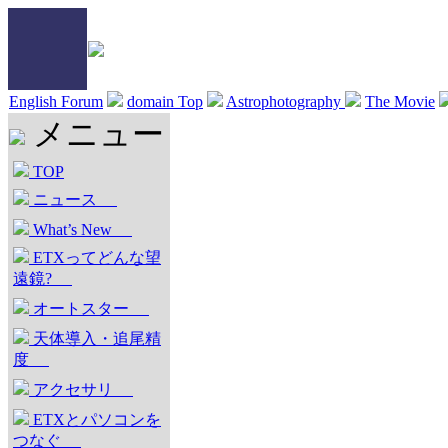
English Forum
domain Top
Astrophotography
The Movie
メニュー
TOP
ニュース
What’s New
ETXってどんな望
遠鏡?
オートスター
天体導入・追尾精
度
アクセサリ
ETXとパソコンを
つなぐ