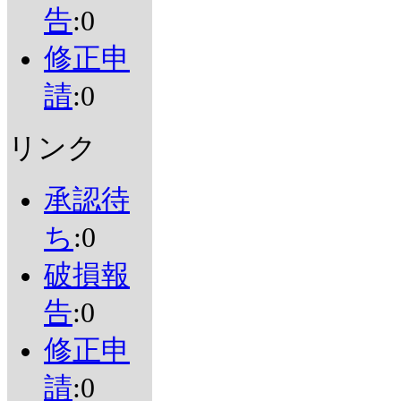
告
:0
修正申
請
:0
リンク
承認待
ち
:0
破損報
告
:0
修正申
請
:0