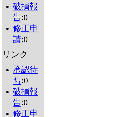
破損報
告
:0
修正申
請
:0
リンク
承認待
ち
:0
破損報
告
:0
修正申