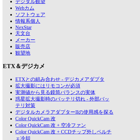
デジタル観望
Webカム
ソフトウェア
情報系個人
NexStar
天文台
メーカー
販売店
観望地
ETX＆デジカメ
ETXとの組み合わせ - デジカメアダプタ
拡大撮影にはリモコンが必須
実測値から見る鏡筒バランスの実体
惑星拡大撮影時のバッテリ切れ - 外部バッ
テリ対策
デジタルカメラアダプターIIの使用感を探る
Color QuickCam 改
Color QuickCam 改 + 空冷ファン
Color QuickCam 改 + CCDチップ外しペルチ
ェ冷却