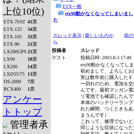
ETX一般
上位10位)
etx90動かなくなってしまいまし
た
ETX-70AT
41
票
ETX-125
34
票
スレッド表示
|
新しいものか
前の
ETX-105
33
票
ら
ETX-90
21
票
投稿者
スレッド
LX200GPS
21
票
ゲスト
投稿日時:
2003-8-3 17:49
LX90
18
票
etx90動かなくなってし
LX200
14
票
初めまして、よろしくお
LXD55/75
13
票
実は数年前に購入したＥ
DS-2000
7
票
ー切れのため、電池を交
RCX400
1
票
んです。最初マンガン電
リ電池でも確認したんで
アンケー
本体のバッテリーランプ
れた瞬間、つくときもあ
トトップ
まうんです）
これって、修理でないと
管理者承
同じような症状になった
対処方法 教えてくださ