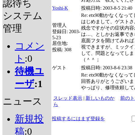
認待ち
Yoshi-K
投稿日時:
2003-8-5 21:40
システム
Re: etx90動かなくな
はじめまして、ゲストさ
管理人
管理
残念ですがその症状内容
登録日:
2003-
は…、としかお返事でき
5-23
底面フタを開けてみれば
コメン
居住地:
視できますが、ミックイ
投稿:
308
して、問題となってしま
ト
:0
（＾＾；
ゲスト
投稿日時:
2003-8-6 23:38
待機ユ
Re: etx90動かなくな
ーザ
:1
回答ありがとうございま
やっぱり、修理依頼して
スレッド表示
|
新しいものか
前のト
ニュース
ら
新規投
投稿するにはまず登録を
稿
:0