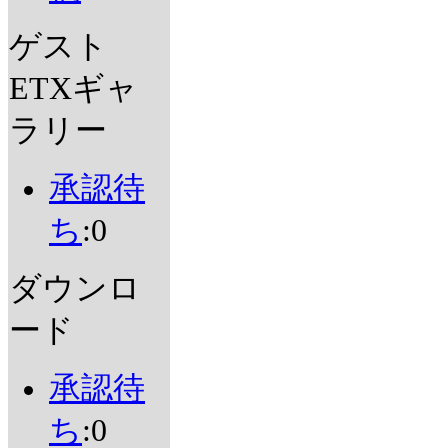
ゲスト
ETXギャ
ラリー
承認待
ち
:0
ダウンロ
ード
承認待
ち
:0