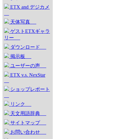
ETX and デジカメ
天体写真
ゲストETXギャラ
リー
ダウンロード
掲示板
ユーザーの声
ETX v.s. NexStar
ショップレポート
リンク
天文用語辞典
サイトマップ
お問い合わせ