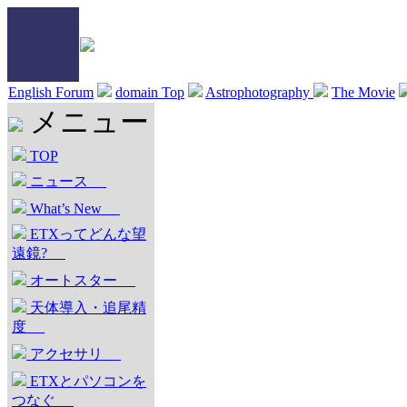
English Forum
domain Top
Astrophotography
The Movie
メニュー
TOP
ニュース
What’s New
ETXってどんな望
遠鏡?
オートスター
天体導入・追尾精
度
アクセサリ
ETXとパソコンを
つなぐ