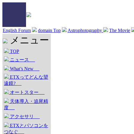
English Forum
domain Top
Astrophotography
The Movie
メニュー
TOP
ニュース
What’s New
ETXってどんな望
遠鏡?
オートスター
天体導入・追尾精
度
アクセサリ
ETXとパソコンを
つなぐ