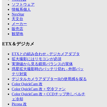
ソフトウェア
情報系個人
NexStar
天文台
メーカー
販売店
観望地
ETX＆デジカメ
ETXとの組み合わせ - デジカメアダプタ
拡大撮影にはリモコンが必須
実測値から見る鏡筒バランスの実体
惑星拡大撮影時のバッテリ切れ - 外部バッ
テリ対策
デジタルカメラアダプターIIの使用感を探る
Color QuickCam 改
Color QuickCam 改 + 空冷ファン
Color QuickCam 改 + CCDチップ外しペルチ
ェ冷却
Picona 改