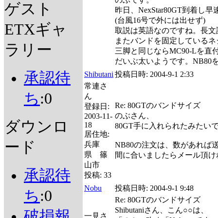
ゲスト
昨日、NexStar80GT到
(台風16号で外には出せず)
ETXギャ
取説は英語なのですね。長文
またバンドを固定しているネ
ラリー
三脚と同じならMC90-Lを
だいぶ太いようです。NB8
承認待
Shibutani
投稿日時:
2004-9-1 2:33
常連さ
ち
:0
ん
Re: 80GTのバンドサイズ
登録日:
のぶさん、
2003-11-
ダウンロ
18
80GT手に入れられたみたい
居住地:
ード
兵庫
NB80の注文は、数があれば
県 篠
間に合いましたらメール頂け
山市
承認待
投稿:
33
Nobu
投稿日時:
2004-9-1 9:48
ち
:0
Re: 80GTのバンドサイズ
Shibutaniさん、こん○○は、
破損報
一見さ