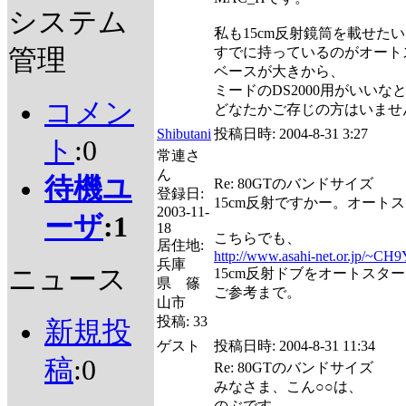
システム
私も15cm反射鏡筒を載せた
管理
すでに持っているのがオート
ベースが大きから、
ミードのDS2000用がいいな
コメン
どなたかご存じの方はいませ
Shibutani
投稿日時:
2004-8-31 3:27
ト
:0
常連さ
ん
待機ユ
Re: 80GTのバンドサイズ
登録日:
15cm反射ですかー。オート
2003-11-
ーザ
:1
18
こちらでも、
居住地:
http://www.asahi-net.or.jp/~CH
兵庫
ニュース
15cm反射ドブをオートスタ
県 篠
ご参考まで。
山市
投稿:
33
新規投
ゲスト
投稿日時:
2004-8-31 11:34
稿
:0
Re: 80GTのバンドサイズ
みなさま、こん○○は、
のぶです。