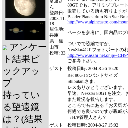
常連さ
80GTでも、アリミゾプレー
ん
販売している所も有りますが
登録日:
Baader Planetarium NexStar Bra
2003-11-
http://www.alpineastro.com/moun
18
居住地:
ページを参考に、国内品のプ
兵庫
県 篠
ついでで恐縮ですが、
アンケー
山市
NexStar4GT フォトポ
投稿:
33
http://www.asahi-net.or.jp/~CH9
ト結果ピ
ご参考下さい。
ックアッ
ゲスト
投稿日時:
2004-8-26 16:20
Re: 80GTのバンドサイズ
プ
Shibutaniさま、
レスありがとうございます。
持ってい
早速、Nexstar 80GTを注文、お
また近況を報告します。
る望遠鏡
ところで右にある「お天気ガ
何処でも良いのですが親戚が
は？(結果
→H/P管理人さん？
ゲスト
投稿日時:
2004-8-27 15:02