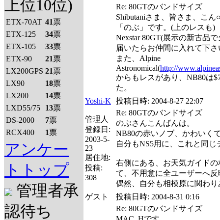
上位10位)
Re: 80GTのバンドサイズ
Shibutaniさま、皆さま、こん
ETX-70AT
41
票
「のぶ」です。(上のレスも)
ETX-125
34
票
Nexstar 80GT(展示の新古
ETX-105
33
票
届いたらお仲間に入れて下さい
また、Alpine
ETX-90
21
票
Astronomical(
http://www.alpinea
LX200GPS
21
票
からもレスがあり、NB80は$78で送料
LX90
18
票
た。
LX200
14
票
Yoshi-K
投稿日時:
2004-8-27 22:07
LXD55/75
13
票
Re: 80GTのバンドサイズ
管理人
DS-2000
7
票
のぶさんこんばんは。
登録日:
RCX400
1
票
NB80の赤いノブ、かわいく
2003-5-
自分もNS5用に、これと同
アンケー
23
居住地:
右側にある、お天気ガイドの
トトップ
投稿:
て、不用意に全ユーザーへ反
308
偶然、自分も相模原に関わり
管理者承
ゲスト
投稿日時:
2004-8-31 0:16
認待ち
Re: 80GTのバンドサイズ
MAC_Hです。