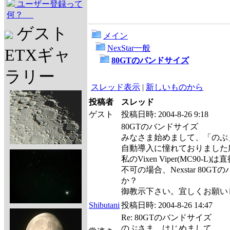
ユーザー登録って
何？
ゲスト
メイン
NexStar一般
ETXギャ
80GTのバンドサイズ
ラリー
スレッド表示
|
新しいものから
投稿者
スレッド
ゲスト
投稿日時:
2004-8-26 9:18
80GTのバンドサイズ
みなさま始めまして、「のぶ
自動導入に憧れておりました所、W
私のVixen Viper(MC9
不可の場合、Nexstar 8
か？
御教示下さい。宜しくお願い
Shibutani
投稿日時:
2004-8-26 14:47
Re: 80GTのバンドサイズ
のぶさま、はじめまして、