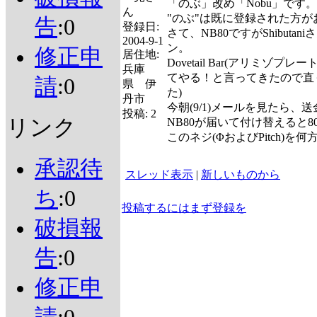
「のぶ」改め「Nobu」です。
ん
"のぶ"は既に登録された方が
告
:0
登録日:
さて、NB80ですがShibu
2004-9-1
ン。
修正申
居住地:
Dovetail Bar(アリミゾ
兵庫
てやる！と言ってきたので直
請
:0
県 伊
た)
丹市
今朝(9/1)メールを見たら
投稿:
2
リンク
NB80が届いて付け替えると
このネジ(ΦおよびPitch)
承認待
スレッド表示
|
新しいものから
ち
:0
投稿するにはまず登録を
破損報
告
:0
修正申