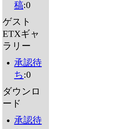
稿
:0
ゲスト
ETXギャ
ラリー
承認待
ち
:0
ダウンロ
ード
承認待