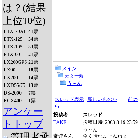
は？(結果
上位10位)
ETX-70AT
41
票
ETX-125
34
票
ETX-105
33
票
ETX-90
21
票
LX200GPS
21
票
メイン
LX90
18
票
天文一般
LX200
14
票
う～ん
LXD55/75
13
票
DS-2000
7
票
スレッド表示
|
新しいものか
前の
RCX400
1
票
ら
アンケー
投稿者
スレッド
トトップ
TAKE
投稿日時:
2003-8-19 23:59
う～ん
管理者承
常連さん
全く晴れませんねぇ・・