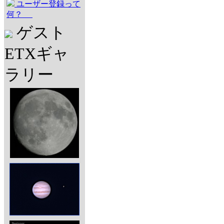
ユーザー登録って
何？
ゲスト
ETXギャ
ラリー