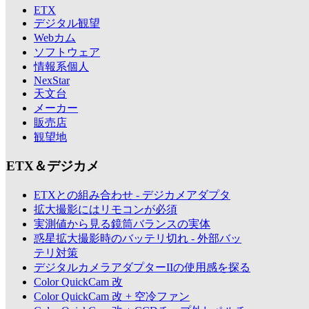
ETX
デジタル観望
Webカム
ソフトウェア
情報系個人
NexStar
天文台
メーカー
販売店
観望地
ETX＆デジカメ
ETXとの組み合わせ - デジカメアダプタ
拡大撮影にはリモコンが必須
実測値から見る鏡筒バランスの実体
惑星拡大撮影時のバッテリ切れ - 外部バッ
テリ対策
デジタルカメラアダプターIIの使用感を探る
Color QuickCam 改
Color QuickCam 改 + 空冷ファン