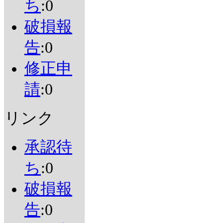
ち
:0
破損報
告
:0
修正申
請
:0
リンク
承認待
ち
:0
破損報
告
:0