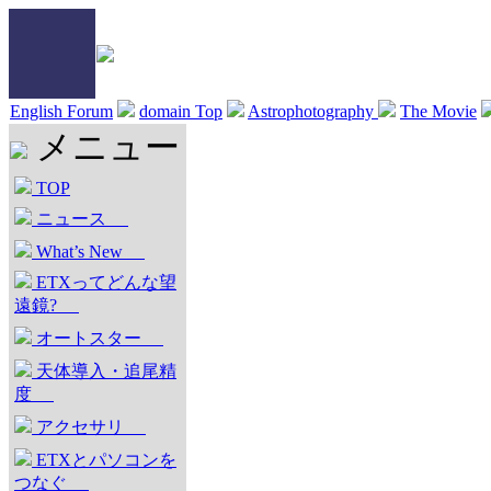
English Forum
domain Top
Astrophotography
The Movie
メニュー
TOP
ニュース
What’s New
ETXってどんな望
遠鏡?
オートスター
天体導入・追尾精
度
アクセサリ
ETXとパソコンを
つなぐ