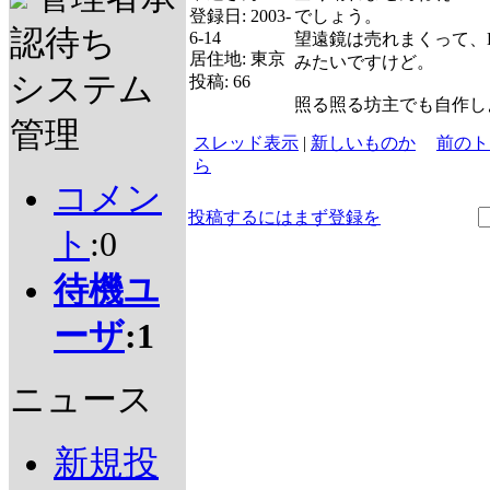
登録日:
2003-
でしょう。
認待ち
6-14
望遠鏡は売れまくって、
居住地:
東京
みたいですけど。
システム
投稿:
66
照る照る坊主でも自作し
管理
スレッド表示
|
新しいものか
前のト
ら
コメン
投稿するにはまず登録を
ト
:0
待機ユ
ーザ
:1
ニュース
新規投