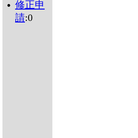
修正申
請
:0