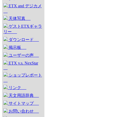
ETX and デジカメ
天体写真
ゲストETXギャラ
リー
ダウンロード
掲示板
ユーザーの声
ETX v.s. NexStar
ショップレポート
リンク
天文用語辞典
サイトマップ
お問い合わせ