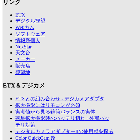
リンク
ETX
デジタル観望
Webカム
ソフトウェア
情報系個人
NexStar
天文台
メーカー
販売店
観望地
ETX＆デジカメ
ETXとの組み合わせ - デジカメアダプタ
拡大撮影にはリモコンが必須
実測値から見る鏡筒バランスの実体
惑星拡大撮影時のバッテリ切れ - 外部バッ
テリ対策
デジタルカメラアダプターIIの使用感を探る
Color QuickCam 改