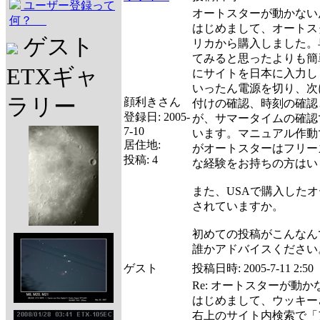
ユーザー登録って
オートスターが動かない
何？
はじめまして、オートスタ
ゲスト
リカから購入しました。
てみると思ったよりも簡
ETXギャ
にサイトを日本に入力し
いったん電源を切り、次
ラリー
顔利きさん
付けの確認、時刻の確認
登録日:
2005-
が、サマータイムの確認
7-10
います。マニュアル作動
居住地:
がオートスターはフリー
投稿:
4
な経験をお持ちの方はい
また、USAで購入した
されていますか。
初めての投稿がこんなん
誰かアドバイスください
ゲスト
投稿日時:
2005-7-11 2:50
Re: オートスターが動
はじめまして、ウッキー
右上のサイト内検索で「