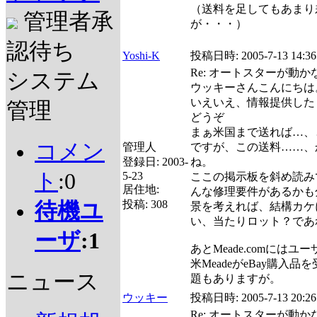
（送料を足してもあまり
管理者承
が・・・）
認待ち
Yoshi-K
投稿日時:
2005-7-13 14:36
Re: オートスターが動
システム
ウッキーさんこんにちは
いえいえ、情報提供した
管理
どうぞ
まぁ米国まで送れば…、
コメン
管理人
ですが、この送料……、
登録日:
2003-
ね。
ト
:0
5-23
ここの掲示板を斜め読み
居住地:
んな修理要件があるかも
投稿:
308
待機ユ
景を考えれば、結構カケ
い、当たりロット？であ
ーザ
:1
あとMeade.comには
米MeadeがeBay購入
ニュース
題もありますが。
ウッキー
投稿日時:
2005-7-13 20:26
Re: オートスターが動