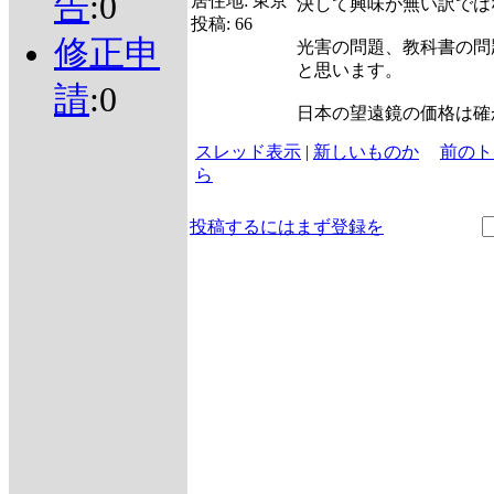
告
:0
居住地:
東京
決して興味が無い訳では
投稿:
66
修正申
光害の問題、教科書の問
と思います。
請
:0
日本の望遠鏡の価格は確
スレッド表示
|
新しいものか
前のト
ら
投稿するにはまず登録を