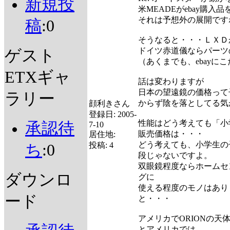
新規投
米MEADEがebay購
それは予想外の展開です
稿
:0
そうなると・・・ＬＸＤ
ドイツ赤道儀ならパーツ
ゲスト
（あくまでも、ebayに
ETXギャ
話は変わりますが
日本の望遠鏡の価格って
ラリー
からず陰を落としてる気
顔利きさん
登録日:
2005-
性能はどう考えても「小学
承認待
7-10
販売価格は・・・
居住地:
どう考えても、小学生の
投稿:
4
ち
:0
段じゃないですよ。
双眼鏡程度ならホームセ
ダウンロ
グに
使える程度のモノはあり
ード
と・・・
アメリカでORIONの天
とアメリカでは