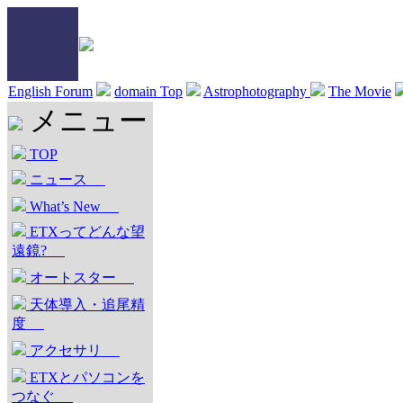
English Forum
domain Top
Astrophotography
The Movie
メニュー
TOP
ニュース
What’s New
ETXってどんな望
遠鏡?
オートスター
天体導入・追尾精
度
アクセサリ
ETXとパソコンを
つなぐ