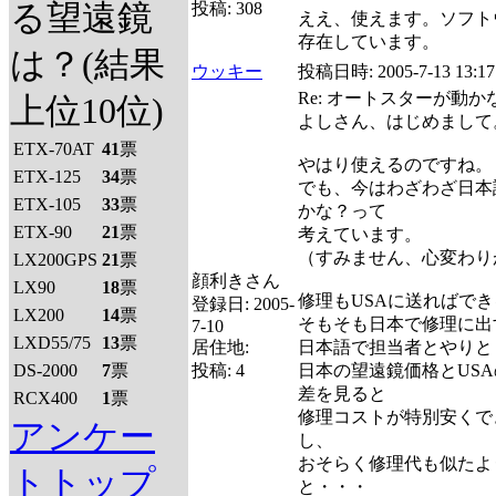
る望遠鏡
投稿:
308
ええ、使えます。ソフト
存在しています。
は？(結果
ウッキー
投稿日時:
2005-7-13 13:17
Re: オートスターが動
上位10位)
よしさん、はじめまして
ETX-70AT
41
票
やはり使えるのですね。
ETX-125
34
票
でも、今はわざわざ日本
ETX-105
33
票
かな？って
ETX-90
21
票
考えています。
（すみません、心変わり
LX200GPS
21
票
顔利きさん
LX90
18
票
修理もUSAに送ればで
登録日:
2005-
LX200
14
票
そもそも日本で修理に出
7-10
LXD55/75
13
票
居住地:
日本語で担当者とやりと
DS-2000
7
票
投稿:
4
日本の望遠鏡価格とUS
差を見ると
RCX400
1
票
修理コストが特別安くで
アンケー
し、
おそらく修理代も似たよ
トトップ
と・・・