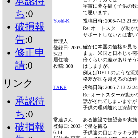
承認待
宇宙に夢を描く子供の数
ち
:0
て思います。
Yoshi-K
投稿日時:
2005-7-13 21:59
破損報
Re: オートスターが動
サポートしないとは書い
告
:0
管理人
確かに本国の価格を見る
登録日:
2003-
修正申
まぁ、米国と日本じゃ需
5-23
居住地:
倍くらいの差がありそう
請
:0
投稿:
308
はしますが。
例えばDELLのような
格差が国を越えるのは難
リンク
TAKE
投稿日時:
2005-7-13 22:24
Re: オートスターが動
承認待
話がそれてしまいますが
子供の理科離れは深刻で
ち
:0
常連さん
ある施設で観望会を実施
破損報
登録日:
2003-
で星を観る
6-14
子供達の目はキラキラ輝