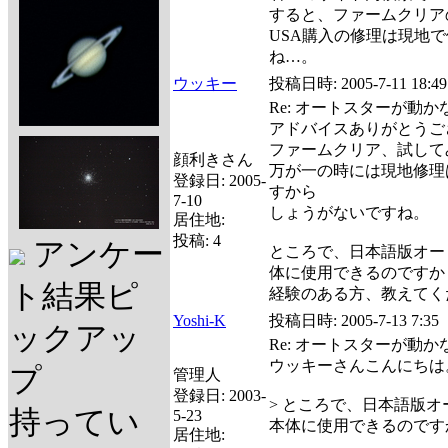
すると、ファームクリア
USA購入の修理は現地
ね…。
ウッキー
投稿日時:
2005-7-11 18:49
Re: オートスターが動
アドバイスありがとうご
ファームクリア、試して
顔利きさん
万が一の時には現地修理は
登録日:
2005-
すから
7-10
しょうがないですね。
居住地:
投稿:
4
アンケー
ところで、日本語版オー
体に使用できるのですか
ト結果ピ
経験のある方、教えてく
Yoshi-K
投稿日時:
2005-7-13 7:35
ックアッ
Re: オートスターが動
ウッキーさんこんにちは
プ
管理人
登録日:
2003-
> ところで、日本語版オ
持ってい
5-23
本体に使用できるのです
居住地: