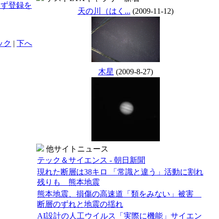
まず登録を
天の川（はく...
(2009-11-12)
ック
|
下へ
木星
(2009-8-27)
他サイトニュース
テック＆サイエンス - 朝日新聞
現れた断層は38キロ 「常識と違う」活動に割れ
残りも 熊本地震
熊本地震、損傷の高速道「類をみない」被害
断層のずれと地震の揺れ
AI設計の人工ウイルス「実際に機能」サイエン