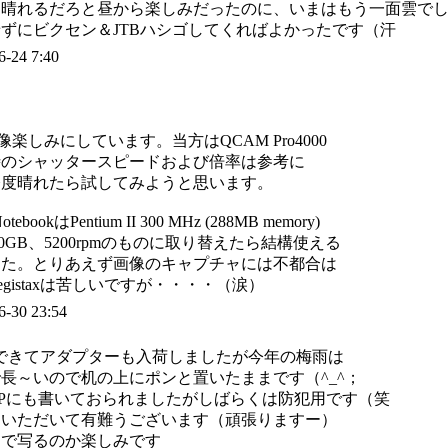
は晴れるだろと昼から楽しみだったのに、いまはもう一面雲で
ずにビクセン＆JTBハシゴしてくればよかったです（汗
6-24 7:40
星像楽しみにしています。当方はQCAM Pro4000
時のシャッタースピードおよび倍率は参考に
今度晴れたら試してみようと思います。
bookはPentium II 300 MHz (288MB memory)
0GB、5200rpmのものに取り替えたら結構使える
した。とりあえず画像のキャプチャには不都合は
gistaxは苦しいですが・・・・（涙）
6-30 23:54
入手できてアダプターも入荷しましたが今年の梅雨は
長～いので机の上にポンと置いたままです（^_^；
Pにも書いておられましたがしばらくは防犯用です（笑
ていただいて有難うございます（頑張りますー）
まで写るのか楽しみです