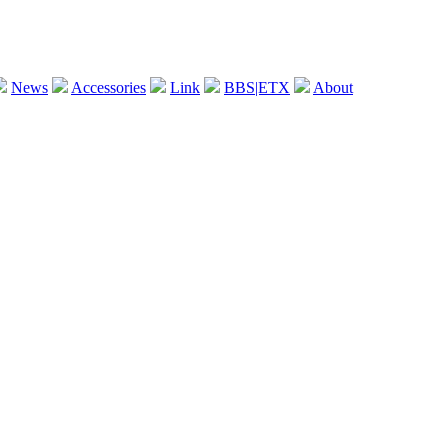
News
Accessories
Link
BBS|ETX
About