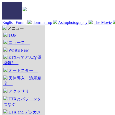
English Forum
domain Top
Astrophotography
The Movie
メニュー
TOP
ニュース
What’s New
ETXってどんな望
遠鏡?
オートスター
天体導入・追尾精
度
アクセサリ
ETXとパソコンを
つなぐ
ETX and デジカメ