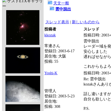
ゲストETXギャラリ
天文一般
ー
雲中脱出
スレッド表示
|
新しいものから
投稿者
スレッド
kkozak
投稿日時:
2003-
雲中脱出
常連さん
レーダー域を
登録日:
2003-6-17
安心しました
居住地:
大阪
遅ればせなが
投稿:
55
これからもよ
Yoshi-K
投稿日時:
2003-
Re: 雲中脱出
kozakさんあ
管理人
話し違いますが
登録日:
2003-5-23
自分も欲しい
居住地:
投稿:
308
P.S.