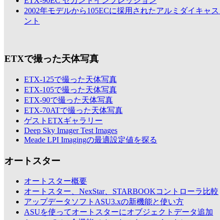
ETX-90EC セカンドインプレッション
2002年モデルから105ECに採用されたアルミダイキャ
ント
ETXで撮った天体写真
ETX-125で撮った天体写真
ETX-105で撮った天体写真
ETX-90で撮った天体写真
ETX-70ATで撮った天体写真
ゲストETXギャラリー
Deep Sky Imager Test Images
Meade LPI Imagingの最適設定値を探る
オートスター
オートスター概要
オートスター、NexStar、STARBOOKコントローラ比較
アップデータソフトASU3.xの新機能と使い方
ASUを使ってオートスターにオブジェクトデータ追加