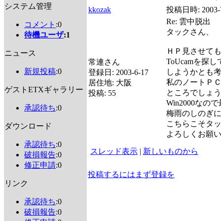
システム管理
kkozak
投稿日時:
2003-
Re: 雲中脱出
コメント
:0
タックさん、
待機ユーザ
:1
ＨＰ見させてもら
ニュース
ToUcamを探
常連さん
新規投稿
:0
しようかとも考
登録日:
2003-6-17
私のノートＰＣも
居住地:
大阪
ゲストETXギャラリー
ところでしょう
投稿:
55
Win2000
承認待ち
:0
梅雨のしのぎに
こちらこそタ
ダウンロード
よろしくお願
承認待ち
:0
スレッド表示
|
新しいものから
破損報告
:0
修正申請
:0
投稿するにはまず登録を
リンク
承認待ち
:0
破損報告
:0