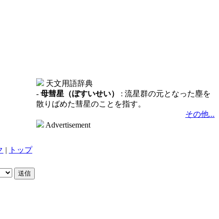
天文用語辞典
-
母彗星（ぼすいせい）
: 流星群の元となった塵を
散りばめた彗星のことを指す。
その他...
Advertisement
ク
|
トップ