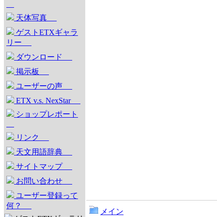
天体写真
ゲストETXギャラ
リー
ダウンロード
掲示板
ユーザーの声
ETX v.s. NexStar
ショップレポート
リンク
天文用語辞典
サイトマップ
お問い合わせ
ユーザー登録って
何？
メイン