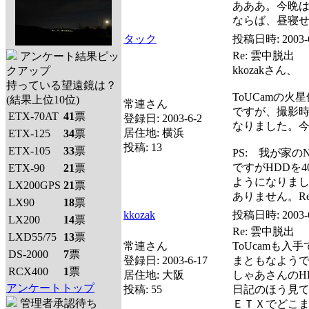
あああ。今晩
ならば、昼寝せ
タック
投稿日時:
2003-
Re: 雲中脱出
アンケート結果ピッ
kkozakさん、
クアップ
持っている望遠鏡は？
ToUCamの火
(結果上位10位)
常連さん
ですが、撮影
ETX-70AT
41
票
登録日:
2003-6-2
なりました。
居住地:
横浜
ETX-125
34
票
投稿:
13
ETX-105
33
票
PS: 我が家のNote
ですがHDDを4
ETX-90
21
票
ようになりま
LX200GPS
21
票
ありません。Re
LX90
18
票
kkozak
投稿日時:
2003-
LX200
14
票
Re: 雲中脱出
LXD55/75
13
票
常連さん
ToUcamも
DS-2000
7
票
登録日:
2003-6-17
まともなようで
RCX400
1
票
居住地:
大阪
しゃあさんのH
アンケートトップ
投稿:
55
日記のほう見
管理者承認待ち
ＥＴＸでどこ