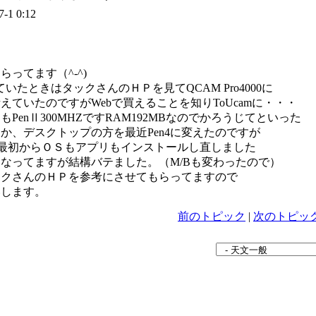
7-1 0:12
ってます（^-^)
していたときはタックさんのＨＰを見てQCAM Pro4000に
えていたのですがWebで買えることを知りToUcamに・・・
PenⅡ300MHZですRAM192MBなのでかろうじてといった
か、デスクトップの方を最近Pen4に変えたのですが
なので最初からＯＳもアプリもインストールし直しました
なってますが結構バテました。（M/Bも変わったので）
ックさんのＨＰを参考にさせてもらってますので
いします。
前のトピック
|
次のトピッ