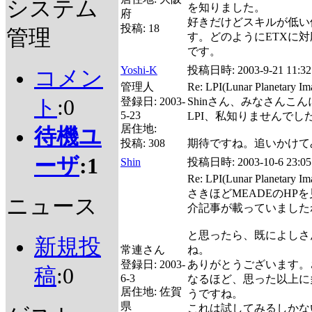
システム
を知りました。
府
好きだけどスキルが低い
投稿:
18
管理
す。どのようにETXに
です。
Yoshi-K
投稿日時:
2003-9-21 11:32
コメン
管理人
Re: LPI(Lunar Planetary
ト
:0
登録日:
2003-
Shinさん、みなさんこ
5-23
LPI、私知りませんでし
居住地:
待機ユ
投稿:
308
期待ですね。追いかけて
ーザ
:1
Shin
投稿日時:
2003-10-6 23:05
Re: LPI(Lunar Planetary
さきほどMEADEのHP
ニュース
介記事が載っていましたね>LPI
と思ったら、既によしさ
新規投
常連さん
ね。
登録日:
2003-
ありがとうございます。
稿
:0
6-3
なるほど、思った以上に
居住地:
佐賀
うですね。
県
これは試してみるしかない