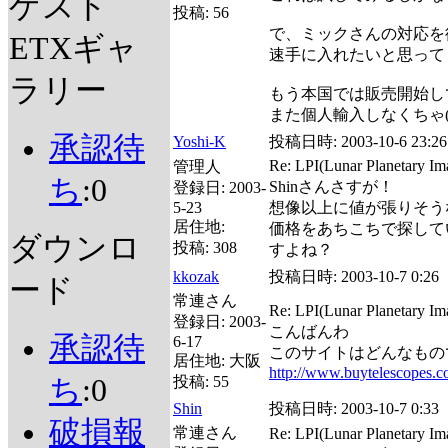
ゲスト
投稿:
56
で、ミックさんの対応を
ETXギャ
速手に入れたいと思って
ラリー
もう本国では販売開始し
また個人輸入しなくちゃ(^
承認待
Yoshi-K
投稿日時:
2003-10-6 23:26
Re: LPI(Lunar Planetary
管理人
ち
:0
Shinさんさすが！
登録日:
2003-
5-23
想像以上に値が張りそう
居住地:
価格をあちこちで探して
ダウンロ
投稿:
308
すよね？
kkozak
投稿日時:
2003-10-7 0:26
ード
常連さん
Re: LPI(Lunar Planetary
登録日:
2003-
こんばんわ
承認待
6-17
このサイトはどんなもの
居住地:
大阪
http://www.buytelescopes.
ち
:0
投稿:
55
Shin
投稿日時:
2003-10-7 0:33
破損報
常連さん
Re: LPI(Lunar Planetary