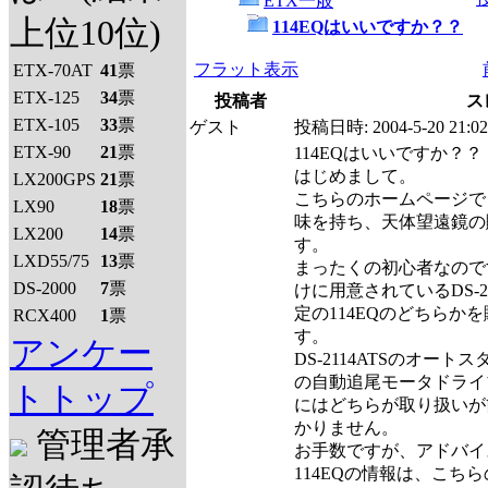
ETX一般
上位10位)
114EQはいいですか？？
フラット表示
ETX-70AT
41
票
ETX-125
34
票
投稿者
ス
ETX-105
33
票
ゲスト
投稿日時:
2004-5-20 21:02
ETX-90
21
票
114EQはいいですか？？
はじめまして。
LX200GPS
21
票
こちらのホームページで
LX90
18
票
味を持ち、天体望遠鏡の
LX200
14
票
す。
LXD55/75
13
票
まったくの初心者なので
DS-2000
7
票
けに用意されているDS-2
定の114EQのどちらか
RCX400
1
票
す。
アンケー
DS-2114ATSのオート
の自動追尾モータドライ
トトップ
にはどちらが取り扱いが
かりません。
管理者承
お手数ですが、アドバイ
114EQの情報は、こち