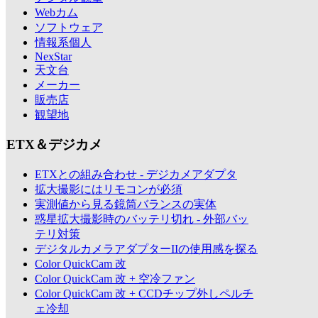
Webカム
ソフトウェア
情報系個人
NexStar
天文台
メーカー
販売店
観望地
ETX＆デジカメ
ETXとの組み合わせ - デジカメアダプタ
拡大撮影にはリモコンが必須
実測値から見る鏡筒バランスの実体
惑星拡大撮影時のバッテリ切れ - 外部バッ
テリ対策
デジタルカメラアダプターIIの使用感を探る
Color QuickCam 改
Color QuickCam 改 + 空冷ファン
Color QuickCam 改 + CCDチップ外しペルチ
ェ冷却