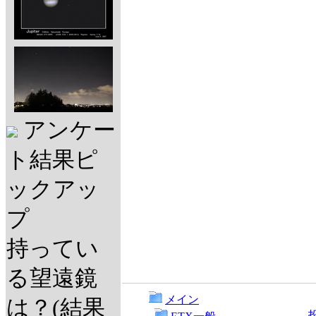
アンケー
ト結果ピ
ックアッ
プ
持ってい
る望遠鏡
メイン
は？(結果