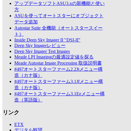
アップデータソフトASU3.xの新機能と使い
方
ASUを使ってオートスターにオブジェクト
データ追加
Autostar Suite 全機能（オートスタースイー
ト）
Inside Deep Sky Imager II "DSI-II"
Deep Sky Imagerレビュー
Deep Sky Imager Test Images
Meade LPI Imagingの最適設定値を探る
Meade Autostar Image Processing 取扱説明書
#497オートスターファーム2.2Jtメニュー構
造（カナ版）
#497オートスターファーム3.1Jfメニュー構
造（カナ版）
#497オートスターファーム3.1Eeメニュー構
造（英語版）
リンク
ETX
デジタル観望