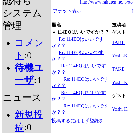
認待ち
http://www.rakuten.ne.jp/gol
システム
フラット表示
管理
題名
投稿者
»
114EQはいいですか？？
ゲスト
Re: 114EQはいいです
コメン
TAKE
か？？
Re: 114EQはいいです
ト
:0
Yoshi-K
か？？
待機ユ
Re: 114EQはいいです
TAKE
か？？
ーザ
:1
Re: 114EQはいいです
Yoshi-K
か？？
Re: 114EQはいいです
ニュース
ゲスト
か？？
Re: 114EQはいいです
Yoshi-K
新規投
か？？
投稿するにはまず登録を
稿
:0