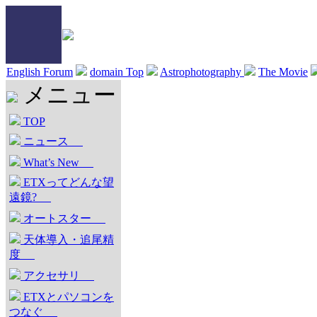
English Forum
domain Top
Astrophotography
The Movie
メニュー
TOP
ニュース
What’s New
ETXってどんな望
遠鏡?
オートスター
天体導入・追尾精
度
アクセサリ
ETXとパソコンを
つなぐ