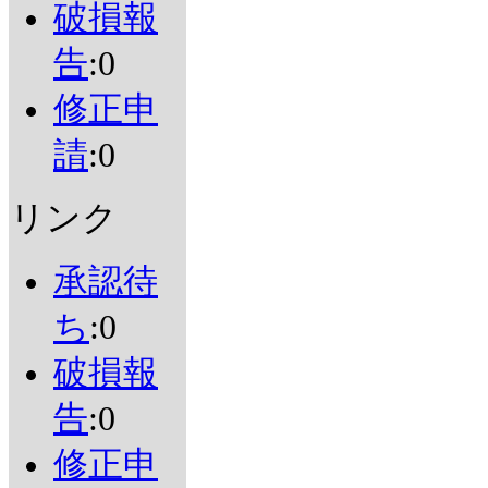
破損報
告
:0
修正申
請
:0
リンク
承認待
ち
:0
破損報
告
:0
修正申