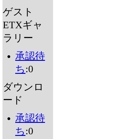
ゲスト
ETXギャ
ラリー
承認待
ち
:0
ダウンロ
ード
承認待
ち
:0