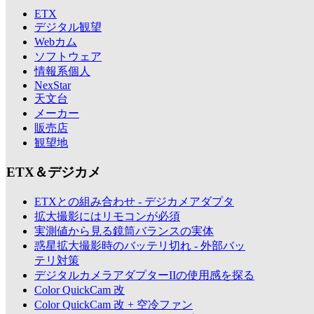
ETX
デジタル観望
Webカム
ソフトウェア
情報系個人
NexStar
天文台
メーカー
販売店
観望地
ETX＆デジカメ
ETXとの組み合わせ - デジカメアダプタ
拡大撮影にはリモコンが必須
実測値から見る鏡筒バランスの実体
惑星拡大撮影時のバッテリ切れ - 外部バッ
テリ対策
デジタルカメラアダプターIIの使用感を探る
Color QuickCam 改
Color QuickCam 改 + 空冷ファン