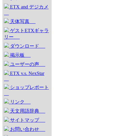
ETX and デジカメ
天体写真
ゲストETXギャラ
リー
ダウンロード
掲示板
ユーザーの声
ETX v.s. NexStar
ショップレポート
リンク
天文用語辞典
サイトマップ
お問い合わせ