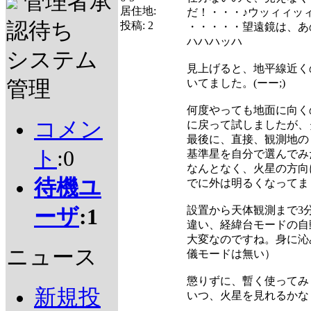
管理者承
居住地:
だ！・・・♪ウッィィッ
認待ち
投稿:
2
・・・・・望遠鏡は、あの
ハハハッハ
システム
見上げると、地平線近く
管理
いてました。(ーー;)
何度やっても地面に向く
コメン
に戻って試しましたが、
最後に、直接、観測地の
ト
:0
基準星を自分で選んでみ
なんとなく、火星の方向
待機ユ
でに外は明るくなってまし
設置から天体観測まで3
ーザ
:1
違い、経緯台モードの自
大変なのですね。身に沁
ニュース
儀モードは無い）
懲りずに、暫く使ってみます
新規投
いつ、火星を見れるかな