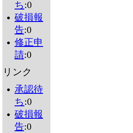
ち
:0
破損報
告
:0
修正申
請
:0
リンク
承認待
ち
:0
破損報
告
:0