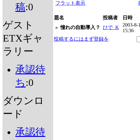
フラット表示
稿
:0
題名
投稿者
日時
ゲスト
2003-8-
»
憧れの自動導入？
ひで_K
15:36
ETXギャ
投稿するにはまず登録を
ラリー
承認待
ち
:0
ダウンロ
ード
承認待