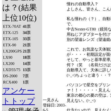
憧れの自動導入？
は？(結果
よしさん、皆さん、こん
上位10位)
私も憧れの（？）、自動
で、
ETX-70AT
41
票
中古Nexter-GT80
ETX-125
34
票
用ねじアダプターを付け
ETX-105
33
票
別の望遠レンズ（望遠鏡
ETX-90
21
票
これで、お気楽な天体観
LX200GPS
21
票
が・・・・初期設定が面倒。
LX90
18
票
そして、やっと基準星導
LX200
14
票
何？（笑 （名前だけは
LXD55/75
13
票
自動導入て、天体に詳し
(>_<)ちょっと違う・・
DS-2000
7
票
RCX400
1
票
パソコンで星空をプリン
アンケー
ァ！！・・・・・見えん
東京の都心の夏の空は、
トトップ
一見さん
見えない。(>_<)
登録日:
2003-
6-5
仕方ないので、見えなく