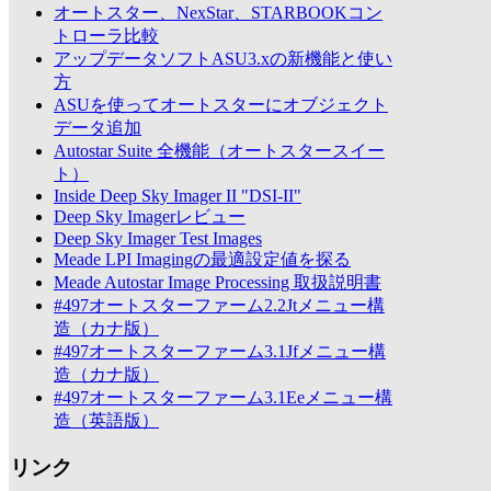
オートスター、NexStar、STARBOOKコン
トローラ比較
アップデータソフトASU3.xの新機能と使い
方
ASUを使ってオートスターにオブジェクト
データ追加
Autostar Suite 全機能（オートスタースイー
ト）
Inside Deep Sky Imager II "DSI-II"
Deep Sky Imagerレビュー
Deep Sky Imager Test Images
Meade LPI Imagingの最適設定値を探る
Meade Autostar Image Processing 取扱説明書
#497オートスターファーム2.2Jtメニュー構
造（カナ版）
#497オートスターファーム3.1Jfメニュー構
造（カナ版）
#497オートスターファーム3.1Eeメニュー構
造（英語版）
リンク