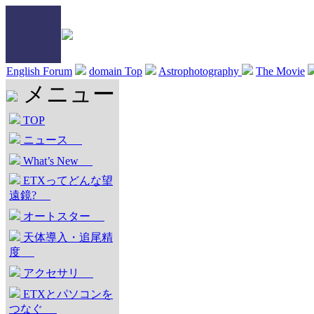
English Forum
domain Top
Astrophotography
The Movie
メニュー
TOP
ニュース
What’s New
ETXってどんな望
遠鏡?
オートスター
天体導入・追尾精
度
アクセサリ
ETXとパソコンを
つなぐ