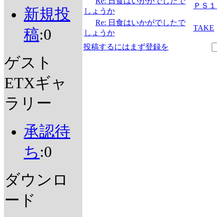
Re: 日食はいかがでしたで
ＰＳ１
新規投
しょうか
Re: 日食はいかがでしたで
TAKE
稿
:0
しょうか
投稿するにはまず登録を
ゲスト
ETXギャ
ラリー
承認待
ち
:0
ダウンロ
ード