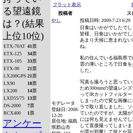
フラット表示
る望遠鏡
投稿者
ス
やし
投稿日時:
2009-7-23 6:29
は？(結果
日食はいかがでしたでし
上位10位)
皆様、日食はいかがでし
あまり天候に恵まれない
ETX-70AT
41
票
ね。
ETX-125
34
票
私の住んでいる福島県で
ETX-105
33
票
雲の薄いところで日食を
ETX-90
21
票
した。
LX200GPS
21
票
写真も撮ろうと思ってい
LX90
18
票
ため300mmの望遠レン
LX200
14
票
ってIRカットフィルタ
LXD55/75
13
票
しまったので変な画像に
モデレータ
DS-2000
7
票
ラで取り直しました。ソ
登録日:
2008-
RCX400
1
票
ていたのですが、太陽が
12-20
には何も見えませんでし
アンケー
居住地:
福島
して直接撮ってしまいま
県郡山市
が雲が邪魔して何とか写