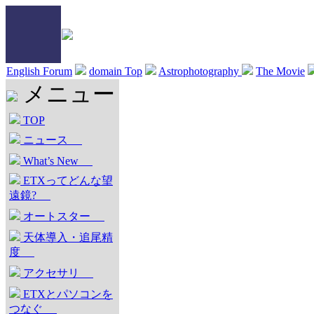
English Forum
domain Top
Astrophotography
The Movie
メニュー
TOP
ニュース
What’s New
ETXってどんな望
遠鏡?
オートスター
天体導入・追尾精
度
アクセサリ
ETXとパソコンを
つなぐ