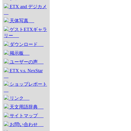
ETX and デジカメ
天体写真
ゲストETXギャラ
リー
ダウンロード
掲示板
ユーザーの声
ETX v.s. NexStar
ショップレポート
リンク
天文用語辞典
サイトマップ
お問い合わせ