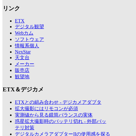
リンク
ETX
デジタル観望
Webカム
ソフトウェア
情報系個人
NexStar
天文台
メーカー
販売店
観望地
ETX＆デジカメ
ETXとの組み合わせ - デジカメアダプタ
拡大撮影にはリモコンが必須
実測値から見る鏡筒バランスの実体
惑星拡大撮影時のバッテリ切れ - 外部バッ
テリ対策
デジタルカメラアダプターIIの使用感を探る